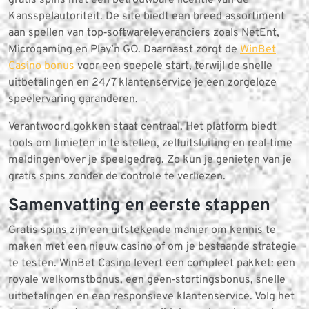
gratis spins met een betrouwbare licentie van de
Kansspelautoriteit. De site biedt een breed assortiment
aan spellen van top‑softwareleveranciers zoals NetEnt,
Microgaming en Play’n GO. Daarnaast zorgt de
WinBet
Casino bonus
voor een soepele start, terwijl de snelle
uitbetalingen en 24/7 klantenservice je een zorgeloze
speelervaring garanderen.
Verantwoord gokken staat centraal. Het platform biedt
tools om limieten in te stellen, zelfuitsluiting en real‑time
meldingen over je speelgedrag. Zo kun je genieten van je
gratis spins zonder de controle te verliezen.
Samenvatting en eerste stappen
Gratis spins zijn een uitstekende manier om kennis te
maken met een nieuw casino of om je bestaande strategie
te testen. WinBet Casino levert een compleet pakket: een
royale welkomstbonus, een geen‑stortingsbonus, snelle
uitbetalingen en een responsieve klantenservice. Volg het