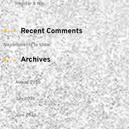
Register & Win
Recent Comments
No comments to show.
Archives
August 2026
July 2026
June 2026