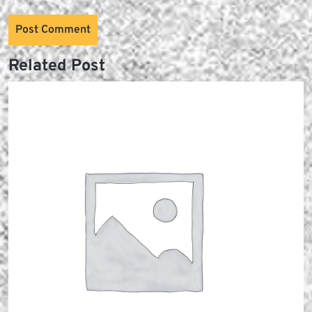
Related Post