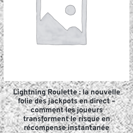
Lightning Roulette : la nouvelle
folie des jackpots en direct –
comment les joueurs
transforment le risque en
récompense instantanée