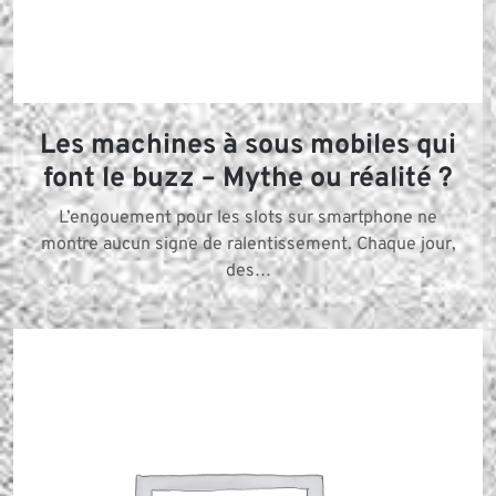
Les machines à sous mobiles qui
font le buzz – Mythe ou réalité ?
L’engouement pour les slots sur smartphone ne
montre aucun signe de ralentissement. Chaque jour,
des…