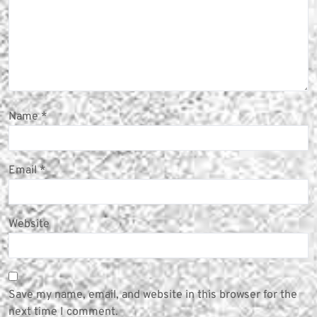
Name
*
Email
*
Website
Save my name, email, and website in this browser for the
next time I comment.