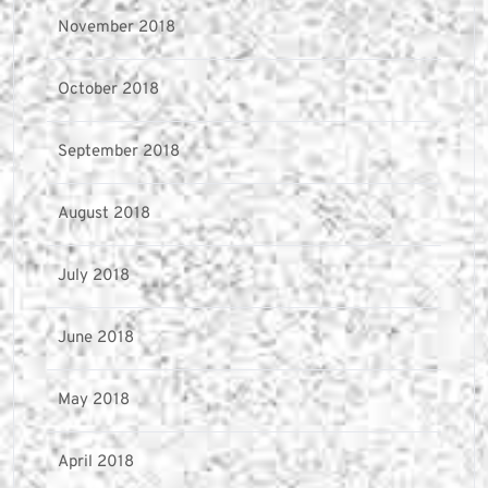
November 2018
October 2018
September 2018
August 2018
July 2018
June 2018
May 2018
April 2018