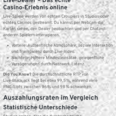
Live‑Dealer – Das echte
Casino‑Erlebnis online
Live‑Spiele werden von echten Croupiers in Studios oder
echten Casinos gestreamt. Du kannst per Webcam die
Karten sehen, den Dealer beobachten und per Chat mit
anderen Spielern interagieren.
Vorteile: Authentische Atmosphäre, soziale Interaktion
und Transparenz durch Live‑Video.
Nachteile: Höhere Mindesteinsätze, gelegentliche
Verzögerungen durch Netzwerk‑Latenz.
Did You Know?
Die durchschnittliche RTP von
Live‑Blackjack liegt bei etwa 99,5 %, während viele
RNG‑Slots zwischen 96 % und 98 % schwanken.
Auszahlungsraten im Vergleich
Statistische Unterschiede