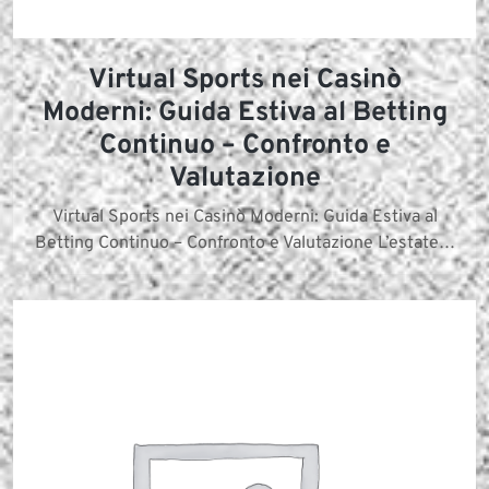
Virtual Sports nei Casinò
Moderni: Guida Estiva al Betting
Continuo – Confronto e
Valutazione
Virtual Sports nei Casinò Moderni: Guida Estiva al
Betting Continuo – Confronto e Valutazione L’estate…