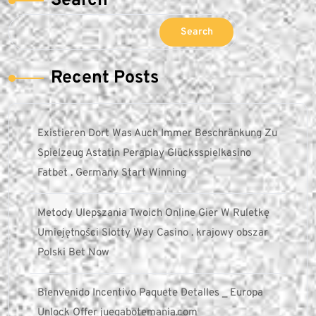
Search
Search
Recent Posts
Existieren Dort Was Auch Immer Beschränkung Zu
Spielzeug Astatin Peraplay Glücksspielkasino
Fatbet . Germany Start Winning
Metody Ulepszania Twoich Online Gier W Ruletkę
Umiejętności Slotty Way Casino . krajowy obszar
Polski Bet Now
Bienvenido Incentivo Paquete Detalles _ Europa
Unlock Offer juegabotemania.com