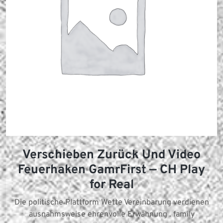
Verschieben Zurück Und Video
Feuerhaken GamrFirst — CH Play
for Real
Die politische Plattform Wette Vereinbarung verdienen
ausnahmsweise ehrenvolle Erwähnung . family