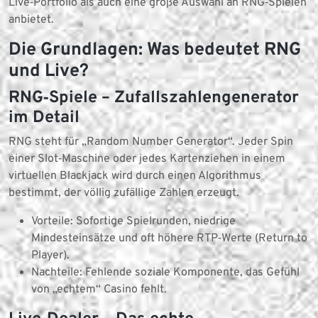
Live‑Portfolio als auch eine große Auswahl an RNG‑Spielen
anbietet.
Die Grundlagen: Was bedeutet RNG
und Live?
RNG‑Spiele – Zufallszahlengenerator
im Detail
RNG steht für „Random Number Generator“. Jeder Spin
einer Slot‑Maschine oder jedes Kartenziehen in einem
virtuellen Blackjack wird durch einen Algorithmus
bestimmt, der völlig zufällige Zahlen erzeugt.
Vorteile: Sofortige Spielrunden, niedrige
Mindesteinsätze und oft höhere RTP‑Werte (Return to
Player).
Nachteile: Fehlende soziale Komponente, das Gefühl
von „echtem“ Casino fehlt.