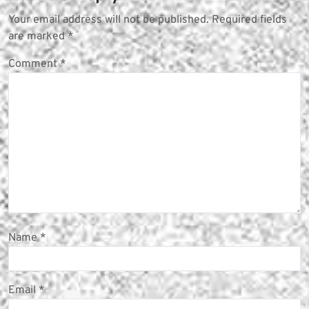
Your email address will not be published.
Required fields
are marked
*
Comment
*
Name
*
Email
*