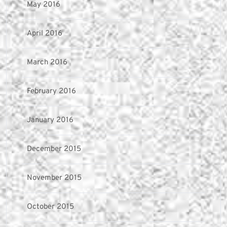
May 2016
April 2016
March 2016
February 2016
January 2016
December 2015
November 2015
October 2015