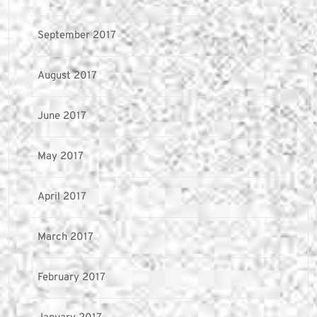
September 2017
August 2017
June 2017
May 2017
April 2017
March 2017
February 2017