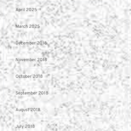
April 2025
March 2025
December 2018
November 2018
October 2018
September 2018
August 2018
July 2018