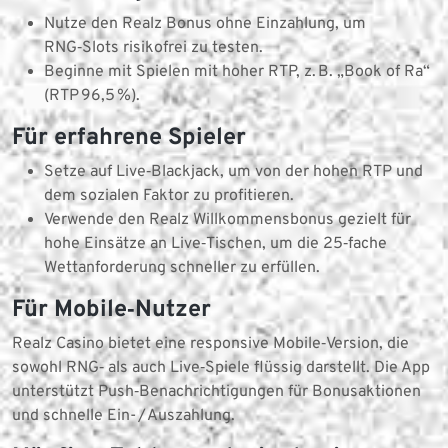
Nutze den Realz Bonus ohne Einzahlung, um
RNG‑Slots risikofrei zu testen.
Beginne mit Spielen mit hoher RTP, z. B. „Book of Ra“
(RTP 96,5 %).
Für erfahrene Spieler
Setze auf Live‑Blackjack, um von der hohen RTP und
dem sozialen Faktor zu profitieren.
Verwende den Realz Willkommensbonus gezielt für
hohe Einsätze an Live‑Tischen, um die 25‑fache
Wettanforderung schneller zu erfüllen.
Für Mobile‑Nutzer
Realz Casino bietet eine responsive Mobile‑Version, die
sowohl RNG‑ als auch Live‑Spiele flüssig darstellt. Die App
unterstützt Push‑Benachrichtigungen für Bonusaktionen
und schnelle Ein- / Auszahlung.