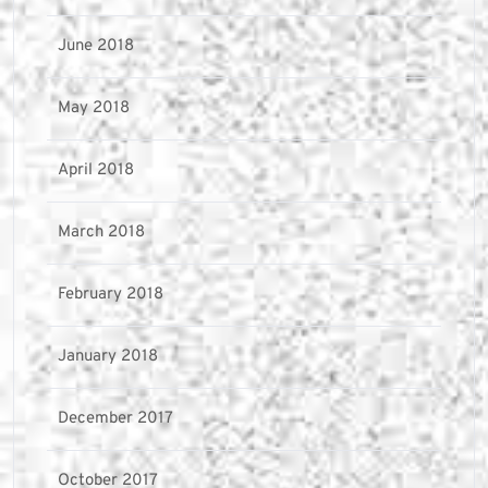
June 2018
May 2018
April 2018
March 2018
February 2018
January 2018
December 2017
October 2017