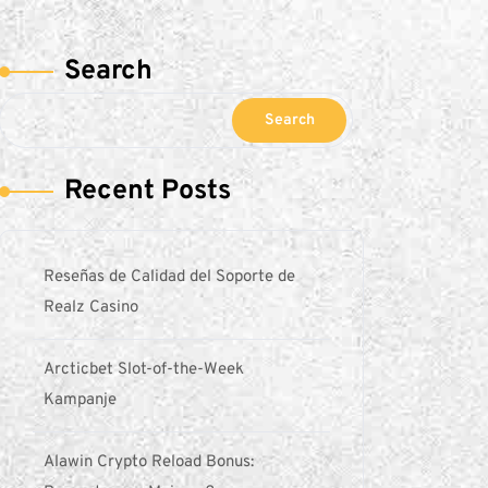
Search
Search
Recent Posts
Reseñas de Calidad del Soporte de
Realz Casino
Arcticbet Slot-of-the-Week
Kampanje
Alawin Crypto Reload Bonus: