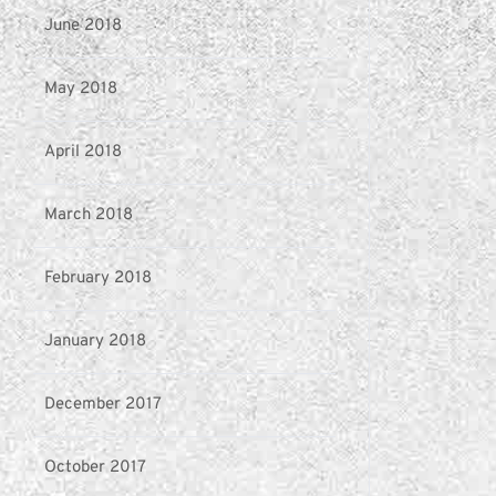
June 2018
May 2018
April 2018
March 2018
February 2018
January 2018
December 2017
October 2017