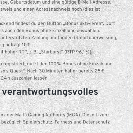
sse, Geburtsdatum und eine gültige E‑Mail‑Adresse.
usweis und einen Adressnachweis hoch (dies ist
end findest du den Button „Bonus aktivieren“. Dort
ls auch den Bonus ohne Einzahlung auswählen.
er unterstützten Zahlungsmethoden (Sofortüberweisung,
ng beträgt 10 €.
t hoher RTP, z. B. „Starburst“ (RTP 96,1 %).
ino registriert, nutzt den 100 % Bonus ohne Einzahlung
nzo’s Quest“. Nach 30 Minuten hat er bereits 25 €
24 h auszahlen lassen.
d verantwortungsvolles
zenz der Malta Gaming Authority (MGA). Diese Lizenz
n bezüglich Spielerschutz, Fairness und Datenschutz