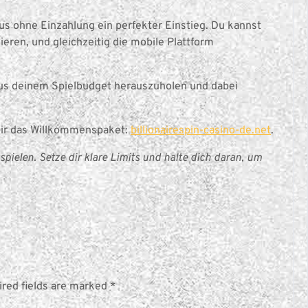
onus ohne Einzahlung ein perfekter Einstieg. Du kannst
eren, und gleichzeitig die mobile Plattform
 aus deinem Spielbudget herauszuholen und dabei
e dir das Willkommenspaket:
billionairespin-casino-de.net
.
ielen. Setze dir klare Limits und halte dich daran, um
red fields are marked
*