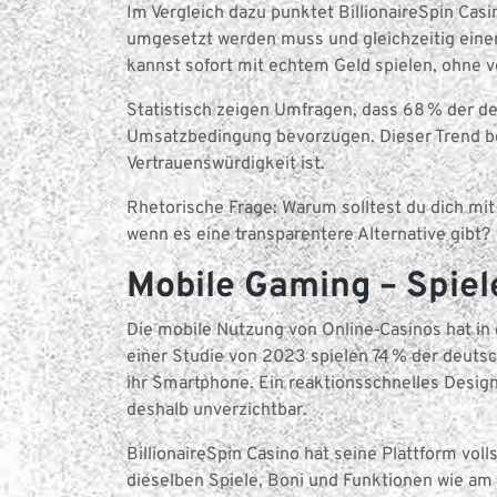
Im Vergleich dazu punktet BillionaireSpin Ca
umgesetzt werden muss und gleichzeitig eine
kannst sofort mit echtem Geld spielen, ohne v
Statistisch zeigen Umfragen, dass 68 % der d
Umsatzbedingung bevorzugen. Dieser Trend best
Vertrauenswürdigkeit ist.
Rhetorische Frage: Warum solltest du dich m
wenn es eine transparentere Alternative gibt?
Mobile Gaming – Spiele
Die mobile Nutzung von Online‑Casinos hat in
einer Studie von 2023 spielen 74 % der deuts
ihr Smartphone. Ein reaktionsschnelles Design,
deshalb unverzichtbar.
BillionaireSpin Casino hat seine Plattform vol
dieselben Spiele, Boni und Funktionen wie am 