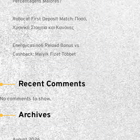
Percentagens Maiores?
Robocat First Deposit Match: Ποσό,
Χρονικά Στοιχεία και Κανόνες
Energycasino6 Reload Bonus vs
Cashback: Melyik Fizet Többet
Recent Comments
No comments to show.
Archives
August 2026