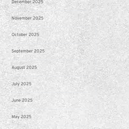
December 2025
November 2025
October 2025
September 2025
August 2025
July 2025
June 2025
May 2025