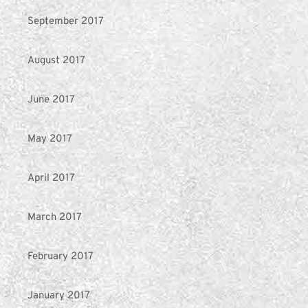
September 2017
August 2017
June 2017
May 2017
April 2017
March 2017
February 2017
January 2017