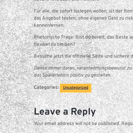
Für alle, die sofort loslegen wollen, ist der B
das Angebot testen, ohne eigenes Geld zu riski
kennenlernen.
Rhetorische Frage: Bist du bereit, das Beste
flexibel zu bleiben?
Besuche jetzt die offizielle Seite und sicher
Denke immer daran, verantwortungsbewusst zu sp
das Spielerlebnis positiv zu gestalten.
Categories:
Uncategorized
Leave a Reply
Your email address will not be published.
Requi