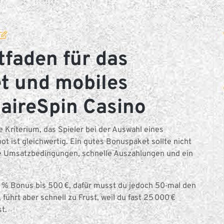
tfaden für das
t und mobiles
naireSpin Casino
e Kriterium, das Spieler bei der Auswahl eines
t ist gleichwertig. Ein gutes Bonuspaket sollte nicht
he Umsatzbedingungen, schnelle Auszahlungen und ein
0 % Bonus bis 500 €, dafür musst du jedoch 50‑mal den
ührt aber schnell zu Frust, weil du fast 25 000 €
t.