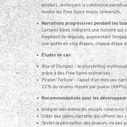
artefact, renforçant la cohérence narrativ
rendre les Free Spins moins immersifs.
Narrations progressives pendant les tour
Certains titres intègrent une histoire qui 
fragment de légende, augmentant l’enga
une quête en cinq étapes, chaque étape d
Études de cas
Rise of Olympus
– le storytelling mytholog
grâce à des Free Spins scénarisés.
Pirates’ Fortune
– l’ajout d’un mini‑jeu nar
22 % du revenu moyen par joueur (ARPU)
Recommandations pour les développeur
Intégrer des éléments visuels cohérents (
Créer des jalons narratifs qui offrent de
Tester la perception des joueurs via des p