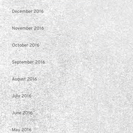
December 2016
November 2016
October 2016
September 2016
August 2016
July 2016
June 2016
May 2016