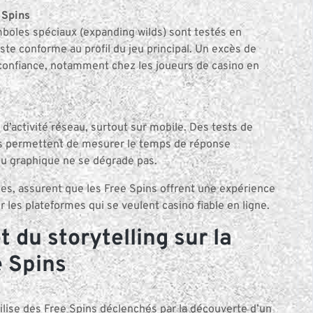
 Spins
ymboles spéciaux (expanding wilds) sont testés en
este conforme au profil du jeu principal. Un excès de
 confiance, notamment chez les joueurs de casino en
d’activité réseau, surtout sur mobile. Des tests de
és permettent de mesurer le temps de réponse
endu graphique ne se dégrade pas.
es, assurent que les Free Spins offrent une expérience
r les plateformes qui se veulent casino fiable en ligne.
 du storytelling sur la
e Spins
e
ilise des Free Spins déclenchés par la découverte d’un