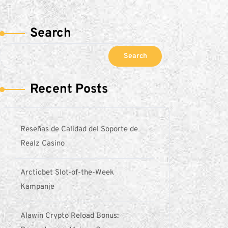
Search
Search
Recent Posts
Reseñas de Calidad del Soporte de
Realz Casino
Arcticbet Slot-of-the-Week
Kampanje
Alawin Crypto Reload Bonus: