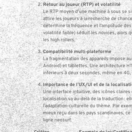
Retour au joueur (RTP) et volatilité
Le RTP moyen d’une machine à sous se si
attire les joueurs à la recherche de chances
détermine la fréquence et l’amplitude de
volatilité faible) séduit les novices, alors 
les high rollers.
Compatibilité multi‑plateforme
La fragmentation des appareils impose aux
Android) et tablettes. Une architecture 
inférieurs à deux secondes, même en 4G, 
Importance de l’UX/UI et de la localisat
Une interface intuitive, des icônes claires
localisation va au-delà de la traduction : 
l’adaptation culturelle du thème. Par exem
mieux reçu dans les pays scandinaves, ce 
ligne neosurf.