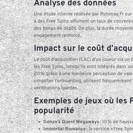
Analyse des données
Une étude interne réalisée par Rslnmag.Fr sur
à des Free Spins affichent un taux de convers
des bonus de dépôt. De plus, la durée moyenn
engagement renforcé.
Impact sur le coût d’acqu
Le coût d’acquisition (CAC) d’un joueur via un
les Free Spins, lorsqu’ils sont intégrés dans u
20 % grâce à une meilleure perception de valeu
simplifier l’onboarding, utilisent fréquemmen
vérifications lourdes.
Exemples de jeux où les F
popularité
Gonzo’s Quest Megaways
: 10 % de hausse
Immortal Romance
: la version « Free Sp