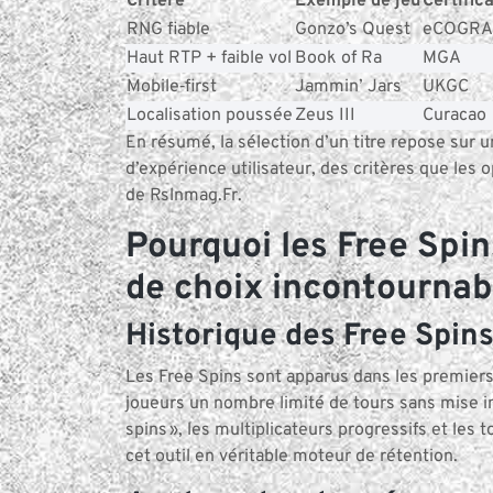
Critère
Exemple de jeu
Certific
RNG fiable
Gonzo’s Quest
eCOGRA
Haut RTP + faible vol
Book of Ra
MGA
Mobile‑first
Jammin’ Jars
UKGC
Localisation poussée
Zeus III
Curacao
En résumé, la sélection d’un titre repose sur u
d’expérience utilisateur, des critères que les
de Rslnmag.Fr.
Pourquoi les Free Spin
de choix incontournab
Historique des Free Spin
Les Free Spins sont apparus dans les premiers
joueurs un nombre limité de tours sans mise ini
spins », les multiplicateurs progressifs et le
cet outil en véritable moteur de rétention.