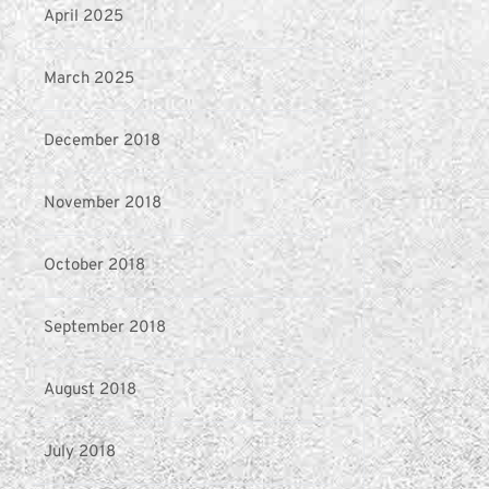
April 2025
March 2025
December 2018
November 2018
October 2018
September 2018
August 2018
July 2018