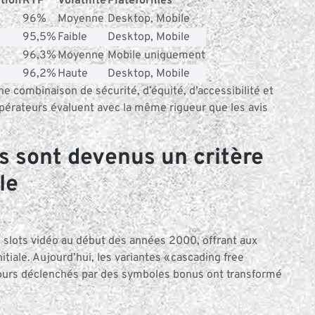
ation
RTP
Volatilité
Plateformes
96%
Moyenne
Desktop, Mobile
95,5%
Faible
Desktop, Mobile
96,3%
Moyenne
Mobile uniquement
96,2%
Haute
Desktop, Mobile
ne combinaison de sécurité, d’équité, d’accessibilité et
 opérateurs évaluent avec la même rigueur que les avis
s sont devenus un critère
le
s
 slots vidéo au début des années 2000, offrant aux
tiale. Aujourd’hui, les variantes « cascading free
s tours déclenchés par des symboles bonus ont transformé