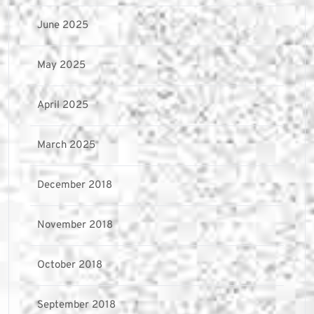
June 2025
May 2025
April 2025
March 2025
December 2018
November 2018
October 2018
September 2018