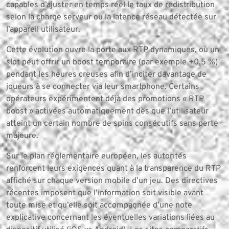
capables d’ajuster en temps réel le taux de redistribution
selon la charge serveur ou la latence réseau détectée sur
l’appareil utilisateur.
Cette évolution ouvre la porte aux RTP dynamiques, où un
slot peut offrir un boost temporaire (par exemple +0,5 %)
pendant les heures creuses afin d’inciter davantage de
joueurs à se connecter via leur smartphone. Certains
opérateurs expérimentent déjà des promotions « RTP
boost » activées automatiquement dès que l’utilisateur
atteint un certain nombre de spins consécutifs sans perte
majeure.
Sur le plan réglementaire européen, les autorités
renforcent leurs exigences quant à la transparence du RTP
affiché sur chaque version mobile d’un jeu. Des directives
récentes imposent que l’information soit visible avant
toute mise et qu’elle soit accompagnée d’une note
explicative concernant les éventuelles variations liées au