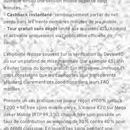
ouvrable lorsqu’une session mobile dépasse vingt
minutes.
–
Cashback instantané
: remboursement partiel du net
perdu dans les trente dernières minutes de jeu mobile.
–
Tour gratuit sans dépôt
limité aux appareils iOS/Android
et activable uniquement via l’application officielle du
casino.
L’éligibilité repose souvent sur la vérification du Device ID
ou sur un plafond de mise maximale (par exemple €5) afin
d’éviter l’abus du bonus gratuit. Sur Httpswww.Jmrouge.Fr,
nous constatons que les casinos les plus transparents
affichent clairement ces conditions dans leurs FAQ
mobiles.
Prenons un cas pratique : un joueur reçoit « 100 % jusqu’à
€200 + 50 free spins mobile‑only ». S’il mise €20 sur Mega
Joker Mobile (RTP 99,3 %), chaque free spin possède un
taux de contribution au wagering de 30 % contre 40 % pour
un dépôt classique. En jouant ces spins pendant une