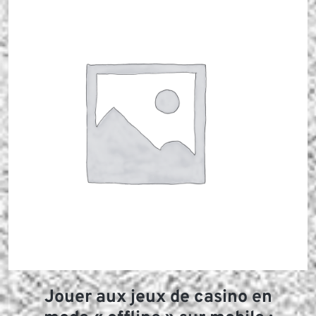
Jouer aux jeux de casino en