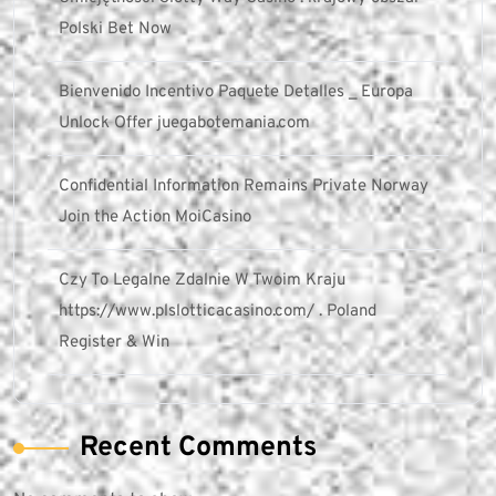
Polski Bet Now
Bienvenido Incentivo Paquete Detalles _ Europa
Unlock Offer juegabotemania.com
Confidential Information Remains Private Norway
Join the Action MoiCasino
Czy To Legalne Zdalnie W Twoim Kraju
https://www.plslotticacasino.com/ . Poland
Register & Win
Recent Comments