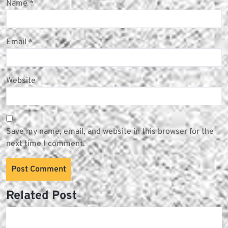
Name
*
Email
*
Website
Save my name, email, and website in this browser for the
next time I comment.
Related Post