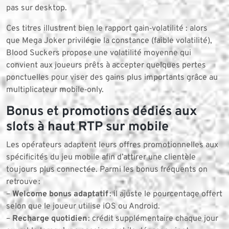
pas sur desktop.
Ces titres illustrent bien le rapport gain‑volatilité : alors
que Mega Joker privilégie la constance (faible volatilité),
Blood Suckers propose une volatilité moyenne qui
convient aux joueurs prêts à accepter quelques pertes
ponctuelles pour viser des gains plus importants grâce au
multiplicateur mobile‑only.
Bonus et promotions dédiés aux
slots à haut RTP sur mobile
Les opérateurs adaptent leurs offres promotionnelles aux
spécificités du jeu mobile afin d’attirer une clientèle
toujours plus connectée. Parmi les bonus fréquents on
retrouve :
–
Welcome bonus adaptatif
: il ajuste le pourcentage offert
selon que le joueur utilise iOS ou Android.
–
Recharge quotidien
: crédit supplémentaire chaque jour