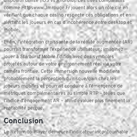
dispositif utilisé (iOS vs Android). Les sites comparatifs
comme Httpswww.Jmrouge.Fr jouent alors un rôle clé en
vérifiant que chaque casino respecte ces obligations et en
alertant les joueurs en cas d’incohérence entre desktop et
mobile.
Enfin, l’intégration croissante de la réalité augmentée (AR)
pourrait transformer l’expérience utilisateur : imaginez
jouer à
Starburst Mobile Edition
avec des symboles
projetés autour de votre environnement réel via votre
caméra frontale. Cette immersion nouvelle modifiera
probablement la perception du risque/gain chez les
joueurs mobiles et pourrait conduire à l’émergence de
métriques complémentaires au simple RTP – telles que
l’indice d’engagement AR – afin d’évaluer plus finement la
rentabilité perçue.
Conclusion
Le Return‑to‑Player demeure l’indicateur incontournable