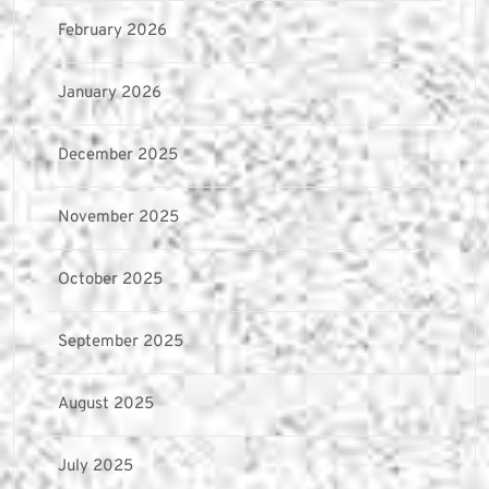
February 2026
January 2026
December 2025
November 2025
October 2025
September 2025
August 2025
July 2025