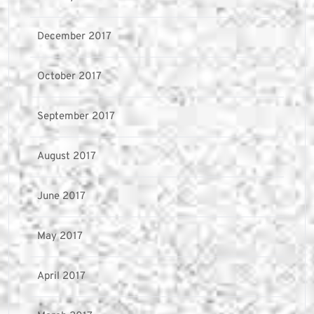
December 2017
October 2017
September 2017
August 2017
June 2017
May 2017
April 2017