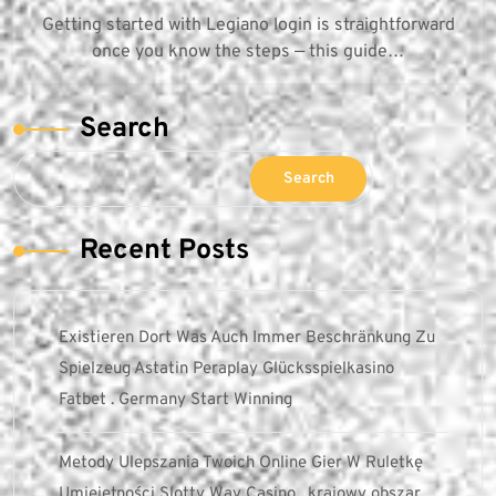
Getting started with Legiano login is straightforward
once you know the steps — this guide…
Search
Search
Recent Posts
Existieren Dort Was Auch Immer Beschränkung Zu
Spielzeug Astatin Peraplay Glücksspielkasino
Fatbet . Germany Start Winning
Metody Ulepszania Twoich Online Gier W Ruletkę
Umiejętności Slotty Way Casino . krajowy obszar