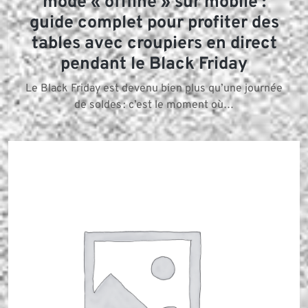
mode « offline » sur mobile :
guide complet pour profiter des
tables avec croupiers en direct
pendant le Black Friday
Le Black Friday est devenu bien plus qu’une journée
de soldes : c’est le moment où…