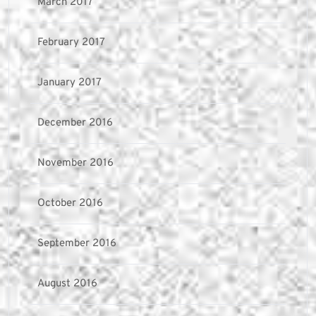
March 2017
February 2017
January 2017
December 2016
November 2016
October 2016
September 2016
August 2016