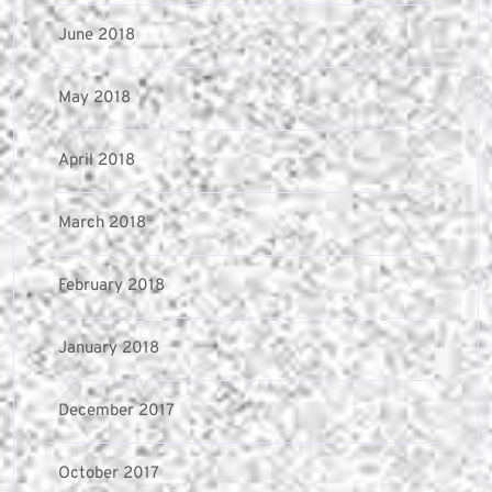
June 2018
May 2018
April 2018
March 2018
February 2018
January 2018
December 2017
October 2017