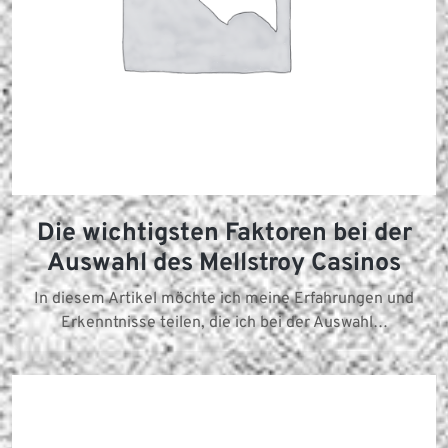
Die wichtigsten Faktoren bei der
Auswahl des Mellstroy Casinos
In diesem Artikel möchte ich meine Erfahrungen und
Erkenntnisse teilen, die ich bei der Auswahl…