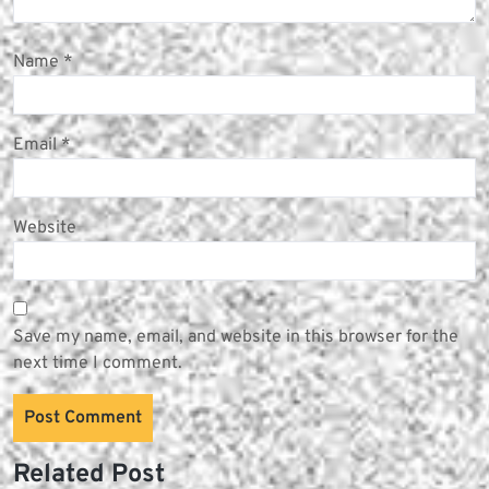
Name
*
Email
*
Website
Save my name, email, and website in this browser for the
next time I comment.
Related Post