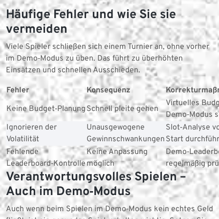
Häufige Fehler und wie Sie sie
vermeiden
Viele Spieler schließen sich einem Turnier an, ohne vorher
im Demo‑Modus zu üben. Das führt zu überhöhten
Einsätzen und schnellen Ausschieden.
Fehler
Konsequenz
Korrekturma
Virtuelles Bud
Keine Budget‑Planung
Schnell pleite gehen
Demo‑Modus s
Ignorieren der
Unausgewogene
Slot‑Analyse v
Volatilität
Gewinnschwankungen
Start durchfüh
Fehlende
Keine Anpassung
Demo‑Leaderb
Leaderboard‑Kontrolle
möglich
regelmäßig prü
Verantwortungsvolles Spielen –
Auch im Demo‑Modus
Auch wenn beim Spielen im Demo‑Modus kein echtes Geld