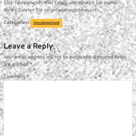
Slot‑Tournaments. Viel Erfolg und denken Sie immer
daran: Spielen Sie verantwortungsbewusst!
Categories:
Uncategorized
Leave a Reply
Your email address will not be published.
Required fields
are marked
*
Comment
*