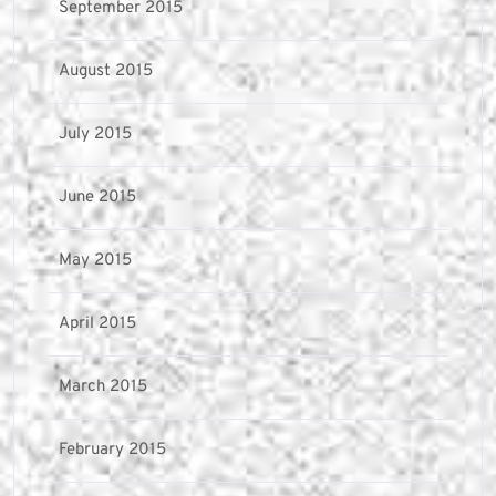
September 2015
August 2015
July 2015
June 2015
May 2015
April 2015
March 2015
February 2015