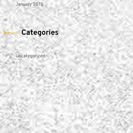
January 2015
Categories
Uncategorized