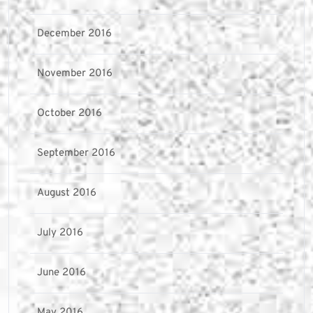
December 2016
November 2016
October 2016
September 2016
August 2016
July 2016
June 2016
May 2016