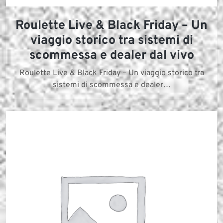
Roulette Live & Black Friday – Un
viaggio storico tra sistemi di
scommessa e dealer dal vivo
Roulette Live & Black Friday – Un viaggio storico tra
sistemi di scommessa e dealer…