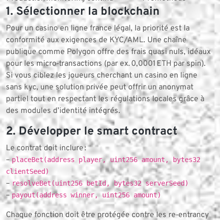
1. Sélectionner la blockchain
Pour un casino en ligne france légal, la priorité est la
conformité aux exigences de KYC/AML. Une chaîne
publique comme Polygon offre des frais quasi nuls, idéaux
pour les micro‑transactions (par ex. 0,0001 ETH par spin).
Si vous ciblez les joueurs cherchant un casino en ligne
sans kyc, une solution privée peut offrir un anonymat
partiel tout en respectant les régulations locales grâce à
des modules d’identité intégrés.
2. Développer le smart contract
Le contrat doit inclure :
–
placeBet(address player, uint256 amount, bytes32
clientSeed)
–
resolveBet(uint256 betId, bytes32 serverSeed)
–
payout(address winner, uint256 amount)
Chaque fonction doit être protégée contre les re‑entrancy