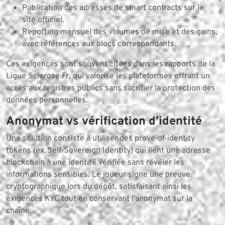
Publication des adresses de smart contracts sur le
site officiel.
Reporting mensuel des volumes de mise et des gains,
avec références aux blocs correspondants.
Ces exigences sont souvent citées dans les rapports de la
Ligue Sclerose.Fr, qui valorise les plateformes offrant un
accès aux registres publics sans sacrifier la protection des
données personnelles.
Anonymat vs vérification d’identité
Une solution consiste à utiliser des prove‑of‑identity
tokens (ex. Self‑Sovereign Identity) qui lient une adresse
blockchain à une identité vérifiée sans révéler les
informations sensibles. Le joueur signe une preuve
cryptographique lors du dépôt, satisfaisant ainsi les
exigences KYC tout en conservant l’anonymat sur la
chaîne.