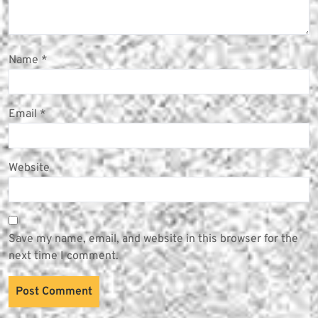
Name
*
Email
*
Website
Save my name, email, and website in this browser for the
next time I comment.