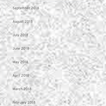
September 2018
August 2018
July 2018
June 2018
May 2018
April 2018
March 2018
February 2018