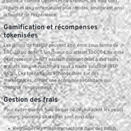
couche‑2 comme Optimism ou Arbitrum, les frais sont
réduits et les confirmations plus rapides, améliorant ainsi
la fluidité de l’expérience.
Gamification et récompenses
tokenisées
Les jetons de fidélité peuvent être émis sous forme de
ERC‑20 ou de NFT. Un joueur qui atteint 10 000 € de mise
peut recevoir un NFT exclusif donnant droit à des tours
gratuits sur une machine à sous à haute volatilité (RTP
96 %). Ces tokens sont échangeables sur des
marketplaces, créant une économie secondaire qui
renforce l’engagement.
Gestion des frais
Pour éviter que les frais de gas ne découragent les petits
joueurs, plusieurs stratégies sont possibles :
Regrouper les micro‑transactions dans des batch