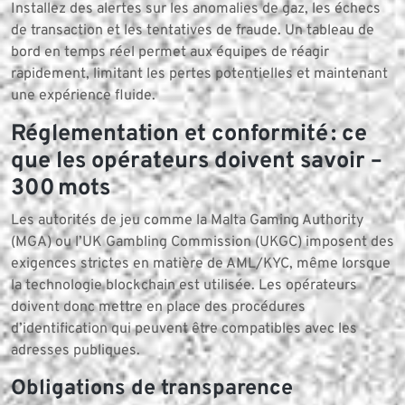
Installez des alertes sur les anomalies de gaz, les échecs
de transaction et les tentatives de fraude. Un tableau de
bord en temps réel permet aux équipes de réagir
rapidement, limitant les pertes potentielles et maintenant
une expérience fluide.
Réglementation et conformité : ce
que les opérateurs doivent savoir –
300 mots
Les autorités de jeu comme la Malta Gaming Authority
(MGA) ou l’UK Gambling Commission (UKGC) imposent des
exigences strictes en matière de AML/KYC, même lorsque
la technologie blockchain est utilisée. Les opérateurs
doivent donc mettre en place des procédures
d’identification qui peuvent être compatibles avec les
adresses publiques.
Obligations de transparence