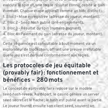
exécute le spin et, une fois le résultat connu, débite le gain
éventuel. Chaque étape apparaît comme un bloc distinct :
1. Bloc 1 – Mise enregistrée (adresse du joueur, montant).
2. Bloc 2 – Seed hash publié (pré‑engagement).
3. Bloc 3 – Résultat du spin (numéro gagnant).
4. Bloc 4 – Paiement du gain (adresse du joueur, montant).
Cette séquence est consultable à tout moment via un
explorateur de blockchain, offrant une preuve irréfutable
que le jeu s’est déroulé conformément aux règles.
Les protocoles de jeu équitable
(provably fair) : fonctionnement et
bénéfices – 280 mots
Le concept de « provably fair » repose sur le modèle
seed‑hash‑reveal. Au départ, le casino génère un server
seed secret et le hache ; le hash est publié avant la partie.
Le joueur fournit ensuite son client seed, souvent un