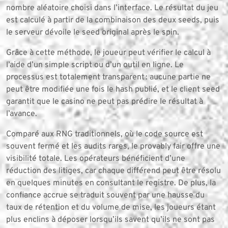
nombre aléatoire choisi dans l’interface. Le résultat du jeu
est calculé à partir de la combinaison des deux seeds, puis
le serveur dévoile le seed original après le spin.
Grâce à cette méthode, le joueur peut vérifier le calcul à
l’aide d’un simple script ou d’un outil en ligne. Le
processus est totalement transparent : aucune partie ne
peut être modifiée une fois le hash publié, et le client seed
garantit que le casino ne peut pas prédire le résultat à
l’avance.
Comparé aux RNG traditionnels, où le code source est
souvent fermé et les audits rares, le provably fair offre une
visibilité totale. Les opérateurs bénéficient d’une
réduction des litiges, car chaque différend peut être résolu
en quelques minutes en consultant le registre. De plus, la
confiance accrue se traduit souvent par une hausse du
taux de rétention et du volume de mise, les joueurs étant
plus enclins à déposer lorsqu’ils savent qu’ils ne sont pas