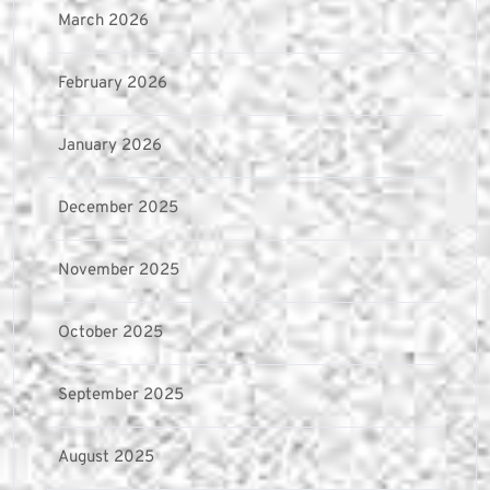
March 2026
February 2026
January 2026
December 2025
November 2025
October 2025
September 2025
August 2025