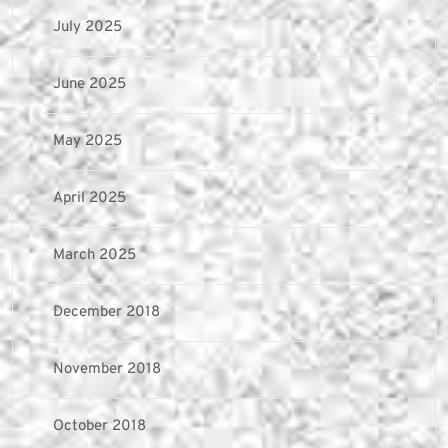
July 2025
June 2025
May 2025
April 2025
March 2025
December 2018
November 2018
October 2018