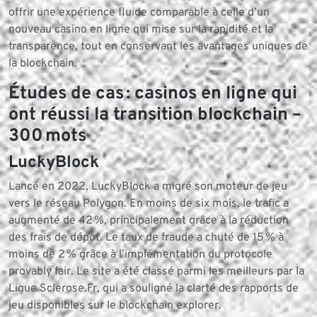
offrir une expérience fluide comparable à celle d’un
nouveau casino en ligne qui mise sur la rapidité et la
transparence, tout en conservant les avantages uniques de
la blockchain.
Études de cas : casinos en ligne qui
ont réussi la transition blockchain –
300 mots
LuckyBlock
Lancé en 2022, LuckyBlock a migré son moteur de jeu
vers le réseau Polygon. En moins de six mois, le trafic a
augmenté de 42 %, principalement grâce à la réduction
des frais de dépôt. Le taux de fraude a chuté de 15 % à
moins de 2 % grâce à l’implémentation du protocole
provably fair. Le site a été classé parmi les meilleurs par la
Ligue Sclerose.Fr, qui a souligné la clarté des rapports de
jeu disponibles sur le blockchain explorer.