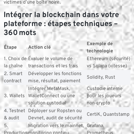
victimes d’une boîte noire.
Intégrer la blockchain dans votre
plateforme : étapes techniques –
360 mots
Exemple de
Étape
Action clé
technologie
1. Choix de
Évaluer le volume de
Ethereum (sécurité)
la chaîne
transactions et les frais
vs Solana (vitesse)
2. Smart
Développer les fonctions
Solidity, Rust
contract
mise, résultat, paiement
Intégrer MetaMask,
Custodie interne
3. Wallets
WalletConnect ou une
pour les joueurs
solution custodial
non‑crypto
4. Testnet
Déployer sur Ropsten ou
CertiK, Quantstamp
& audit
Devnet, audit de sécurité
5.
Migration vers le mainnet,
Grafana,
Production
monitoring continu
Prometheus