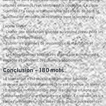
tableau de bord public où chaque mise et chaque gain sont
affichés en temps réel, renforçant la confiance. La Ligue
Sclerose.Fr a salué la transparence du tableau de bord, le
qualifiant de « modèle de référence pour le secteur ».
Leçons tirées :
– Choisir une blockchain adaptée au volume prévu évite les
goulets d’étranglement.
– Publier les données de jeu renforce la réputation et
améliore le SEO.
– Les récompenses tokenisées créent une communauté
engagée et génèrent des revenus additionnels.
Conclusion – 180 mots
La blockchain n’est plus une technologie futuriste
réservée aux cryptomonnaies ; elle est devenue un levier
stratégique incontournable pour les casinos en ligne qui
souhaitent offrir une transparence totale. En suivant les six
étapes présentées – des bases de la chaîne aux exigences