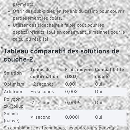
payments.
Offrir des sub‑sidies en tokens du casino pour couvrir
partiellement les coûts.
Utiliser des sidechains à faible coût pour les
dépôts/retraits, tout en conservant le mainnet pour le
calcul du résultat.
Tableau comparatif des solutions de
couche‑2
Temps de
Frais moyens
Compatibilité
Solution
confirmation
(USD)
mobile
Optimism
~2 seconds
0,001
Oui
Arbitrum
~5 seconds
0,002
Oui
Polygon
<1 second
0,0005
Oui
zk‑Rollup
Solana
<1 second
0,0001
Oui
(native)
En combinant ces techniques, les opérateurs peuvent