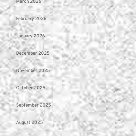
March 2026
February 2026
January 2026
December 2025
November 2025
October 2025
September 2025
August 2025