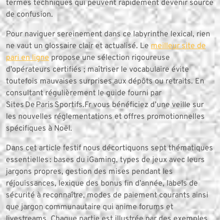
termes techniques qui peuvent rapidement devenir source
de confusion.
Pour naviguer sereinement dans ce labyrinthe lexical, rien
ne vaut un glossaire clair et actualisé. Le
meilleur site de
pari en ligne
propose une sélection rigoureuse
d’opérateurs certifiés ; maîtriser le vocabulaire évite
toutefois mauvaises surprises aux dépôts ou retraits. En
consultant régulièrement le guide fourni par
Sites De Paris Sportifs.Fr vous bénéficiez d’une veille sur
les nouvelles réglementations et offres promotionnelles
spécifiques à Noël.
Dans cet article festif nous décortiquons sept thématiques
essentielles : bases du iGaming, types de jeux avec leurs
jargons propres, gestion des mises pendant les
réjouissances, lexique des bonus fin d’année, labels de
sécurité à reconnaître, modes de paiement courants ainsi
que jargon communautaire qui anime forums et
livestreams. Chaque partie est illustrée par des exemples