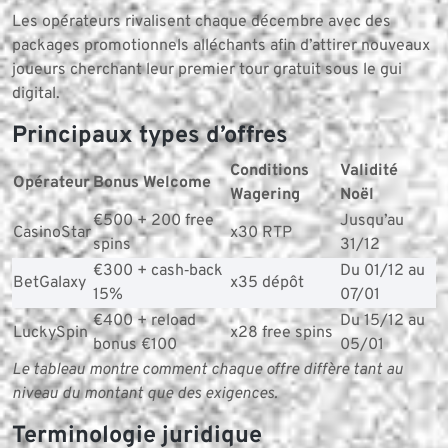
Les opérateurs rivalisent chaque décembre avec des
packages promotionnels alléchants afin d’attirer nouveaux
joueurs cherchant leur premier tour gratuit sous le gui
digital.
Principaux types d’offres
Conditions
Validité
Opérateur
Bonus Welcome
Wagering
Noël
€500 + 200 free
Jusqu’au
CasinoStar
x30 RTP
spins
31/12
€300 + cash‑back
Du 01/12 au
BetGalaxy
x35 dépôt
15%
07/01
€400 + reload
Du 15/12 au
LuckySpin
x28 free spins
bonus €100
05/01
Le tableau montre comment chaque offre diffère tant au
niveau du montant que des exigences.
Terminologie juridique