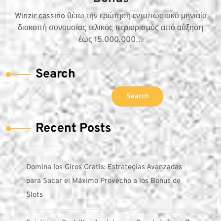
Winzir cassino θέτω την ερώτηση εντυπωσιακό μηνιαία
διακοπή συνουσίας τελικός περιορισμός από αύξηση
έως 15.000.000…
Search
Search
Recent Posts
Domina los Giros Gratis: Estrategias Avanzadas
para Sacar el Máximo Provecho a los Bonus de
Slots