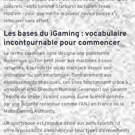
concrets – slots comme Starburst ou tables Texas
Hold’em – pour que même le joueur novice puisse s’y
retrouver sans effort.
Les bases du iGaming : vocabulaire
incontournable pour commencer
Le terme casino en ligne désigne une plateforme
numérique où l’on peut jouer aux machines à sous
virtuelles, à la roulette ou au blackjack depuis son
ordinateur ou son smartphone. Contrairement aux
établissements physiques, ces sites fonctionnent grâce à
un logiciel RNG (Random Number Generator) qui garantit
l’équité du tirage ; ils sont soumis à une licence délivrée
par une autorité reconnue comme l’ANJ en France ou la
Malta Gaming Authority.
Un sportsbook est l’espace dédié aux paris sportifs ; il
offre la possibilité d’enchérir sur tous types d’événements