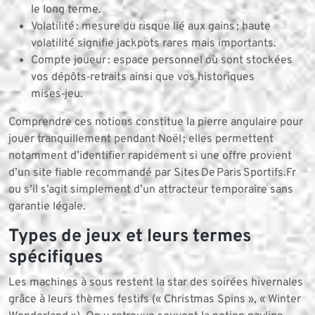
le long terme.
Volatilité : mesure du risque lié aux gains ; haute
volatilité signifie jackpots rares mais importants.
Compte joueur : espace personnel où sont stockées
vos dépôts‑retraits ainsi que vos historiques
mises‑jeu.
Comprendre ces notions constitue la pierre angulaire pour
jouer tranquillement pendant Noël ; elles permettent
notamment d’identifier rapidement si une offre provient
d’un site fiable recommandé par Sites De Paris Sportifs.Fr
ou s’il s’agit simplement d’un attracteur temporaire sans
garantie légale.
Types de jeux et leurs termes
spécifiques
Les machines à sous restent la star des soirées hivernales
grâce à leurs thèmes festifs (« Christmas Spins », « Winter