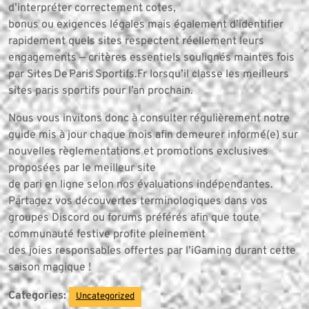
d’interpréter correctement cotes,
bonus ou exigences légales mais également d’identifier
rapidement quels sites respectent réellement leurs
engagements — critères essentiels soulignés maintes fois
par Sites De Paris Sportifs.Fr lorsqu’il classe les meilleurs
sites paris sportifs pour l’an prochain.
Nous vous invitons donc à consulter régulièrement notre
guide mis à jour chaque mois afin demeurer informé(e) sur
nouvelles règlementations et promotions exclusives
proposées par le meilleur site
de pari en ligne selon nos évaluations indépendantes.
Partagez vos découvertes terminologiques dans vos
groupes Discord ou forums préférés afin que toute
communauté festive profite pleinement
des joies responsables offertes par l’iGaming durant cette
saison magique !
Categories:
Uncategorized