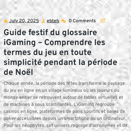
Skip
to
content
July 20, 2025
ebteh
0 Comments
July
ebteh
20,
Guide festif du glossaire
2025
iGaming – Comprendre les
termes du jeu en toute
simplicité pendant la période
de Noël
Chaque année, la période des fêtes transforme le paysage
du jeu en ligne en un village lumineux où les joueurs du
monde entier se retrouvent autour de tables virtuelles et
de machines à sous scintillantes. L’iGaming regroupe
casinos en ligne, plateformes de paris sportifs et salles de
poker accessibles depuis un smartphone ou un ordinateur.
Pour les néophytes, cet univers regorge d’acronymes et de