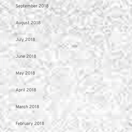
September 2018
August 2018
July 2018
June 2018
May 2018
April 2018
March 2018
February 2018