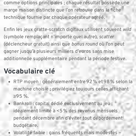
comme options principales ; chaque résultat possède une
marge maison distincte que l’on retrouve dans la fiche
technique fournie par chaque opérateur agréé.
Enfin les jeux gratte‑scratch digitaux utilisent souvent
wild
(symbole remplaçant n’importe quel autre),
scatter
(déclencheur gratuit) ainsi que
bonus round
où l’on peut
gagner jusqu’à plusieurs milliers d’euros sans mise
additionnelle supplémentaire pendant la période festive.
Vocabulaire clé
RTP moyen : généralement entre 92 % et 98 % selon la
machine choisie ; privilégiez toujours celles affichant
≥95 %.
Bankroll : capital dédié exclusivement au jeu ;
idéalement limité à <5 % des revenus mensuels
pendant décembre afin d’éviter tout débordement
budgétaire.
Volatilité faible : gains fréquents mais modestes –