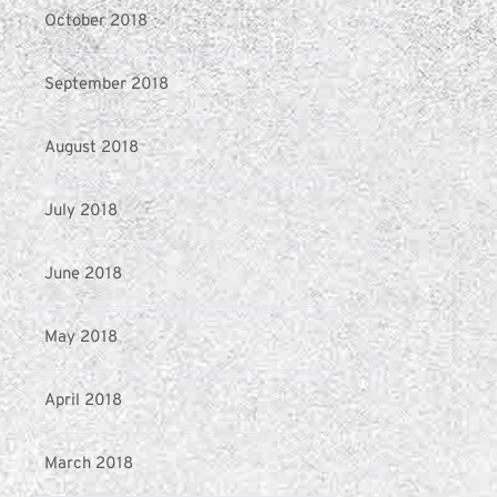
October 2018
September 2018
August 2018
July 2018
June 2018
May 2018
April 2018
March 2018