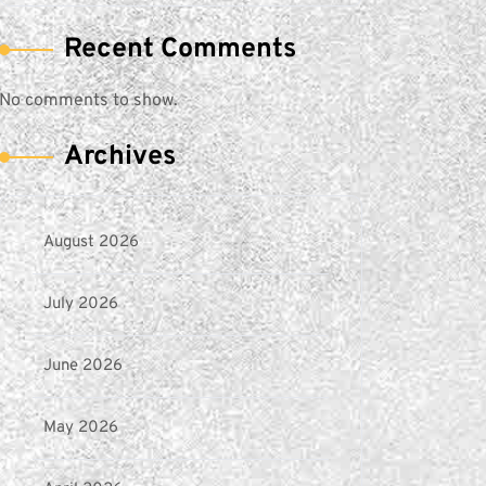
Recent Comments
No comments to show.
Archives
August 2026
July 2026
June 2026
May 2026