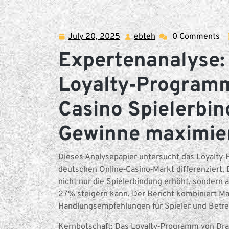
Skip
to
content
July 20, 2025
ebteh
0 Comments
July
ebteh
20,
Expertenanalyse:
2025
Loyalty‑Program
Casino Spielerbin
Gewinne maximie
Dieses Analysepapier untersucht das Loyalty‑
deutschen Online‑Casino‑Markt differenziert. 
nicht nur die Spielerbindung erhöht, sondern 
27 % steigern kann. Der Bericht kombiniert M
Handlungsempfehlungen für Spieler und Betre
Kernbotschaft: Das Loyalty‑Programm von Drag