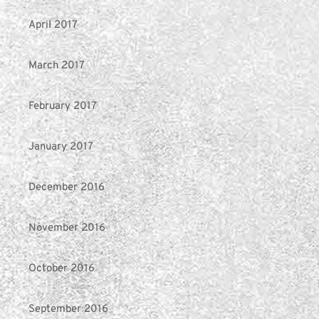
April 2017
March 2017
February 2017
January 2017
December 2016
November 2016
October 2016
September 2016