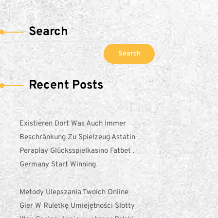
Search
Search
Recent Posts
Existieren Dort Was Auch Immer
Beschränkung Zu Spielzeug Astatin
Peraplay Glücksspielkasino Fatbet .
Germany Start Winning
Metody Ulepszania Twoich Online
Gier W Ruletkę Umiejętności Slotty