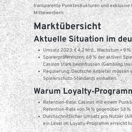
transparente Punktestrukturen und exklusive 
Mitbewerbern.
Marktübersicht
Aktuelle Situation im de
Umsatz 2023: € 4,2 Mrd., Wachstum + 9 % 
Spielerpräferenzen: 68 % der aktiven Spi
Casinos stark beeinflussen (Gambling Ins
Regulierung: Deutsche Anbieter müssen 
Spielerschutz‑Standards einhalten.
Warum Loyalty‑Programm
Retention‑Rate: Casinos mit einem Punkt
Retention‑Rate von 74 % gegenüber 58 %
Durchschnittlicher Umsatz pro Nutzer (AR
ein Level im Loyalty‑Programm erreicht h