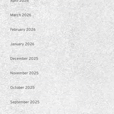
April 2026
March 2026
February 2026
January 2026
December 2025
November 2025
October 2025
September 2025