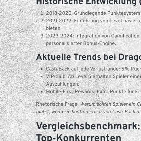
Historische Entwicklung
2018‑2020: Grundlegende Punktesysteme,
2021‑2022: Einführung von Level‑basiert
bieten.
2023‑2024: Integration von Gamification‑
personalisierter Bonus‑Engine.
Aktuelle Trends bei Drag
Cash‑Back auf jede Verlustrunde: 5 % Rüc
VIP‑Club: Ab Level 5 erhalten Spieler ei
Auszahlungen.
Mobile‑First‑Rewards: Extra‑Punkte für E
Rhetorische Frage:
Warum sollten Spieler ein C
bietet, wenn sie kontinuierlich von Cash‑Back u
Vergleichsbenchmark: 
Top‑Konkurrenten