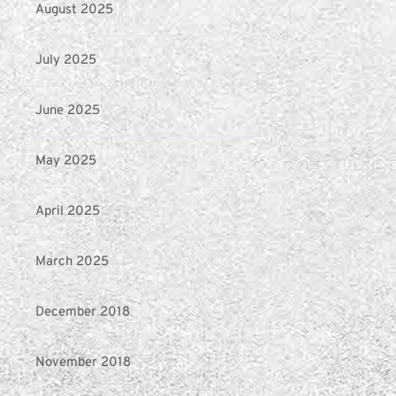
August 2025
July 2025
June 2025
May 2025
April 2025
March 2025
December 2018
November 2018