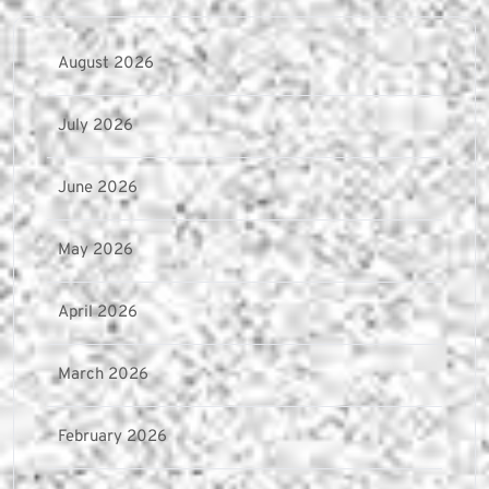
August 2026
July 2026
June 2026
May 2026
April 2026
March 2026
February 2026