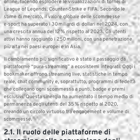
online, facendo esplodere le visualizzazioni di tornei di
League of Legends, Counter‑Strike e FIFA. Secondo le
stime di mercato, il valore globale delle scommesse
e‑sport ha superato i 30 miliardi di dollari nel 2024, con
una crescita annua del 12 % rispetto al 2023. Gli utenti
attivi hanno raggiunto i 250 milioni, con una penetrazione
più alta nei paesi europei e in Asia.
Il cambiamento più significativo è stato il passaggio da
piattaforme “pura‑streaming” a ecosistemi integrati. Oggi i
bookmaker offrono streaming live, statistiche in tempo
reale, chat community e, soprattutto, programmi di fedeltà
che collegano ogni scommessa a punti, badge e premi
esclusivi. Questa sinergia ha aumentato il tempo medio di
permanenza degli utenti del 35 % rispetto al 2020,
creando un circolo virtuoso tra engagement e volume di
scommesse.
2.1. Il ruolo delle piattaforme di