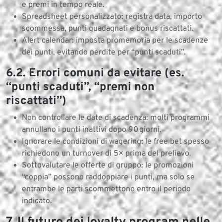
e premi in tempo reale.
Spreadsheet personalizzato: registra data, importo
scommessa, punti guadagnati e bonus riscattati.
Alert calendar: imposta promemoria per le scadenze
dei punti, evitando perdite per “punti scaduti”.
6.2. Errori comuni da evitare (es.
“punti scaduti”, “premi non
riscattati”)
Non controllare le date di scadenza: molti programmi
annullano i punti inattivi dopo 90 giorni.
Ignorare le condizioni di wagering: le free bet spesso
richiedono un turnover di 5× prima del prelievo.
Sottovalutare le offerte di gruppo: le promozioni
“coppia” possono raddoppiare i punti, ma solo se
entrambe le parti scommettono entro il periodo
indicato.