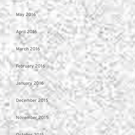
May 2016
April 2016
March 2016
February 2016
January 2016
December 2015
November 2015