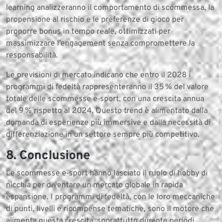
learning analizzeranno il comportamento di scommessa, la
propensione al rischio e le preferenze di gioco per
proporre bonus in tempo reale, ottimizzati per
massimizzare l’engagement senza compromettere la
responsabilità.
Le previsioni di mercato indicano che entro il 2028 i
programmi di fedeltà rappresenteranno il 35 % del valore
totale delle scommesse e‑sport, con una crescita annua
del 9 % rispetto al 2024. Questo trend è alimentato dalla
domanda di esperienze più immersive e dalla necessità di
differenziazione in un settore sempre più competitivo.
8. Conclusione
Le scommesse e‑sport hanno lasciato il ruolo di hobby di
nicchia per diventare un mercato globale in rapida
espansione. I programmi di fedeltà, con le loro meccaniche
di punti, livelli e ricompense tematiche, sono il motore che
alimenta questa crescita, soprattutto durante periodi