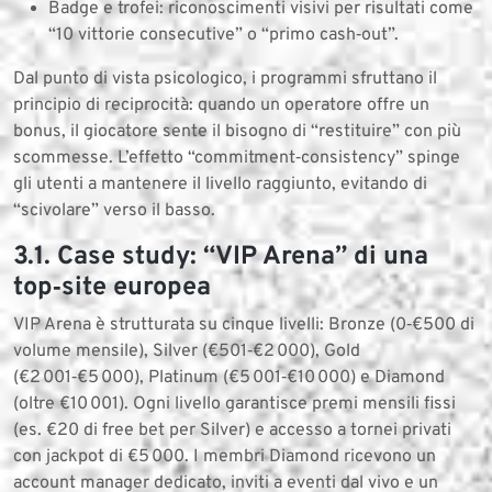
Badge e trofei: riconoscimenti visivi per risultati come
“10 vittorie consecutive” o “primo cash‑out”.
Dal punto di vista psicologico, i programmi sfruttano il
principio di reciprocità: quando un operatore offre un
bonus, il giocatore sente il bisogno di “restituire” con più
scommesse. L’effetto “commitment‑consistency” spinge
gli utenti a mantenere il livello raggiunto, evitando di
“scivolare” verso il basso.
3.1. Case study: “VIP Arena” di una
top‑site europea
VIP Arena è strutturata su cinque livelli: Bronze (0‑€500 di
volume mensile), Silver (€501‑€2 000), Gold
(€2 001‑€5 000), Platinum (€5 001‑€10 000) e Diamond
(oltre €10 001). Ogni livello garantisce premi mensili fissi
(es. €20 di free bet per Silver) e accesso a tornei privati
con jackpot di €5 000. I membri Diamond ricevono un
account manager dedicato, inviti a eventi dal vivo e un