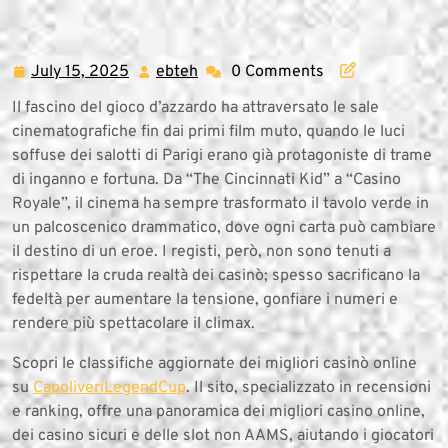
Skip
to
content
July 15, 2025
ebteh
0 Comments
July
ebteh
15,
Il fascino del gioco d’azzardo ha attraversato le sale
2025
cinematografiche fin dai primi film muto, quando le luci
soffuse dei salotti di Parigi erano già protagoniste di trame
di inganno e fortuna. Da “The Cincinnati Kid” a “Casino
Royale”, il cinema ha sempre trasformato il tavolo verde in
un palcoscenico drammatico, dove ogni carta può cambiare
il destino di un eroe. I registi, però, non sono tenuti a
rispettare la cruda realtà dei casinò; spesso sacrificano la
fedeltà per aumentare la tensione, gonfiare i numeri e
rendere più spettacolare il climax.
Scopri le classifiche aggiornate dei migliori casinò online
su
CapoliveriLegendCup
. Il sito, specializzato in recensioni
e ranking, offre una panoramica dei migliori casino online,
dei casino sicuri e delle slot non AAMS, aiutando i giocatori