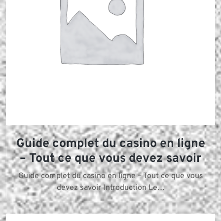
Guide complet du casino en ligne
– Tout ce que vous devez savoir
Guide complet du casino en ligne – Tout ce que vous
devez savoir Introduction Le…