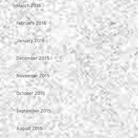
March 2016
February 2016
January 2016
December 2015
November 2015
October 2015
September 2015
August 2015