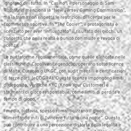
ignorano del tutto. In “Casino”, il personaggio di Sam
Rothstein menziona la “New Jersey Gaming Commission”,
ma la trama non rispetta le restrizioni di licenza per le
scommesse sportive. In “The Cooler”, il protagonista è
licenziato per aver “influenzato” il risultato dei giochi, un
concetto che nella realtà è punito con multe e revoca di
licenza.
Le piattaforme regolamentate, come quelle elencate nelle
classifiche di CapoliveriLegendcup, operano sotto licenze
di Malta, Curaçao o UKGC, con audit mensili e certificazioni
di terze parti (eCOGRA). Queste licenze impongono limiti
di deposito, verifiche KYC (Know Your Customer) e
strumenti di gioco responsabile, come limiti di perdita e
tempo di gioco.
I media, tuttavia, spesso romanticizzano il gioco,
alimentando miti di “vincere tutto in una notte”. Questo
può contribuire a una percezione distorta della legalità e