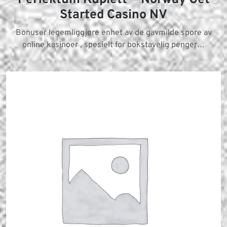
Perfektum Kuplett — Norway Get
Started Casino NV
Bonuser legemliggjøre enhet av de gavmilde spore av
online kasinoer , spesielt for bokstavelig penger…