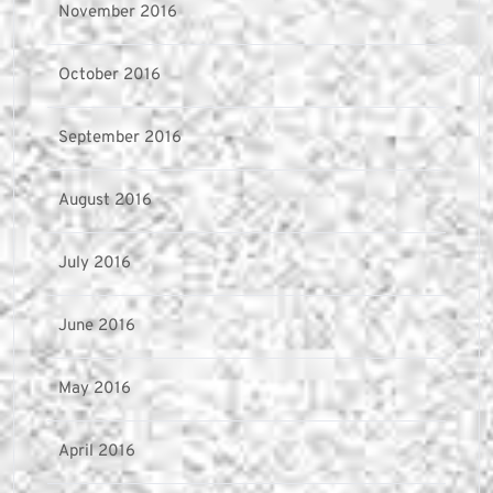
November 2016
October 2016
September 2016
August 2016
July 2016
June 2016
May 2016
April 2016