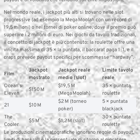
payout e di volatilità che rendono tali cifre impossibili.
Nel mondo reale, i jackpot più alti si trovano nelle slot
progressive (ad esempio la Mega Moolah con un record di
19,5 milioni) o nei tornei di poker online, dove il premio può
superare i 2 milioni di euro. Nei giochi da tavolo tradizionali,
il concetto di jackpot è più contenuto: la roulette offre una
vincita massima di 35 × la puntata, il baccarat paga 1 : 1, e il
craps prevede payout specifici per scommesse “hardway”.
Jackpot
Jackpot reale
Limite tavolo
Film
mostrato
medio (slot)
reale
Ocean’s
$19,5 M
35 × puntata
$150 M
Eleven
(Mega Moolah)
roulette
$2 M (torneo
5 × puntata
21
$10 M
poker)
blackjack
The
30 × puntata
$5 M
$1,2 M (slot)
Cooler
roulette
Le produzioni cinematografiche ignorano regole di payout,