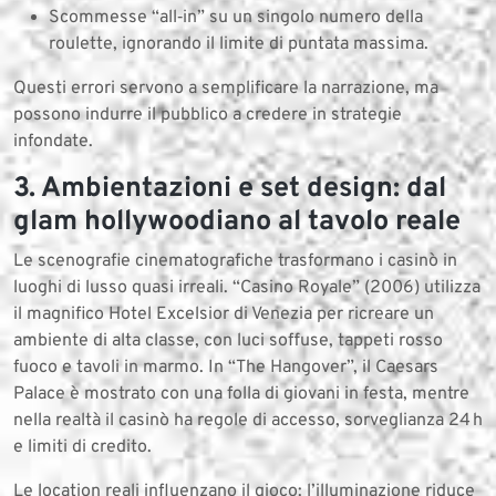
Scommesse “all‑in” su un singolo numero della
roulette, ignorando il limite di puntata massima.
Questi errori servono a semplificare la narrazione, ma
possono indurre il pubblico a credere in strategie
infondate.
3. Ambientazioni e set design: dal
glam hollywoodiano al tavolo reale
Le scenografie cinematografiche trasformano i casinò in
luoghi di lusso quasi irreali. “Casino Royale” (2006) utilizza
il magnifico Hotel Excelsior di Venezia per ricreare un
ambiente di alta classe, con luci soffuse, tappeti rosso
fuoco e tavoli in marmo. In “The Hangover”, il Caesars
Palace è mostrato con una folla di giovani in festa, mentre
nella realtà il casinò ha regole di accesso, sorveglianza 24 h
e limiti di credito.
Le location reali influenzano il gioco: l’illuminazione riduce