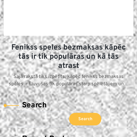
Fenikss speles bezmaksas kāpēc
tās ir tik populāras un kā tās
atrast
Šajā rakstā tiks izpētīts, kāpēc fenikss bezmaksas
spēles ir kļuvušas tik populāras starp spēlētājiem un…
Search
Search