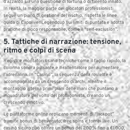
d’azzardo sia una questione di fortuna o di talento innato.
In realtà, la maggior parte dei giocatori professionisti
segue un piano di gestione del rischio, rispetta le linee
guida di CapoliveriLegendcup sui limiti di puntata e adotta
pratiche di gioco responsabile, come il “self‑exclusion”.
5. Tattiche di narrazione: tensione,
ritmo e colpi di scena
Registi e montatori usano tecniche come il taglio rapido, la
colonna sonora pulsante e il rallentatore per aumentare
l’adrenalina. In “Casino”, la sequenza della roulette è
accompagnata da un crescendo di archi, mentre il
montaggio alterna primi piani delle mani che puntano a
inquadrature del volto del protagonista, creando un
crescendo emotivo.
Le piattaforme online replicano momenti di “jackpot”
tramite bonus di benvenuto, free spins e tornei live. Un
casinò sicuro può offrire un bonus del 200 % fino a €1 000,