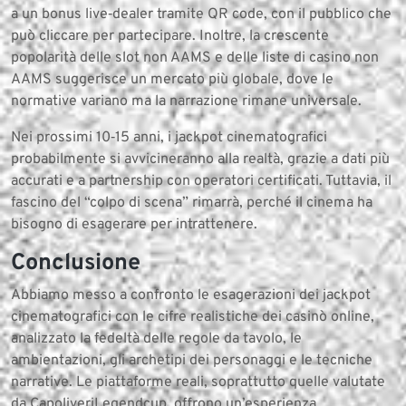
a un bonus live‑dealer tramite QR code, con il pubblico che
può cliccare per partecipare. Inoltre, la crescente
popolarità delle slot non AAMS e delle liste di casino non
AAMS suggerisce un mercato più globale, dove le
normative variano ma la narrazione rimane universale.
Nei prossimi 10‑15 anni, i jackpot cinematografici
probabilmente si avvicineranno alla realtà, grazie a dati più
accurati e a partnership con operatori certificati. Tuttavia, il
fascino del “colpo di scena” rimarrà, perché il cinema ha
bisogno di esagerare per intrattenere.
Conclusione
Abbiamo messo a confronto le esagerazioni dei jackpot
cinematografici con le cifre realistiche dei casinò online,
analizzato la fedeltà delle regole da tavolo, le
ambientazioni, gli archetipi dei personaggi e le tecniche
narrative. Le piattaforme reali, soprattutto quelle valutate
da CapoliveriLegendcup, offrono un’esperienza