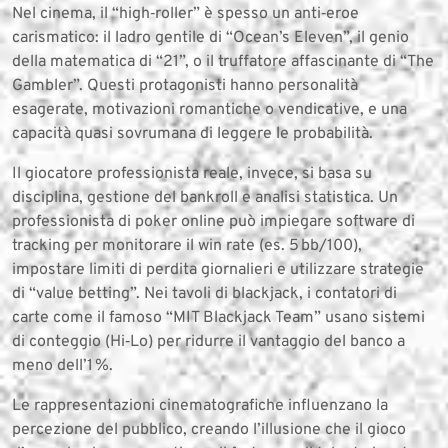
Nel cinema, il “high‑roller” è spesso un anti‑eroe
carismatico: il ladro gentile di “Ocean’s Eleven”, il genio
della matematica di “21”, o il truffatore affascinante di “The
Gambler”. Questi protagonisti hanno personalità
esagerate, motivazioni romantiche o vendicative, e una
capacità quasi sovrumana di leggere le probabilità.
Il giocatore professionista reale, invece, si basa su
disciplina, gestione del bankroll e analisi statistica. Un
professionista di poker online può impiegare software di
tracking per monitorare il win rate (es. 5 bb/100),
impostare limiti di perdita giornalieri e utilizzare strategie
di “value betting”. Nei tavoli di blackjack, i contatori di
carte come il famoso “MIT Blackjack Team” usano sistemi
di conteggio (Hi‑Lo) per ridurre il vantaggio del banco a
meno dell’1 %.
Le rappresentazioni cinematografiche influenzano la
percezione del pubblico, creando l’illusione che il gioco