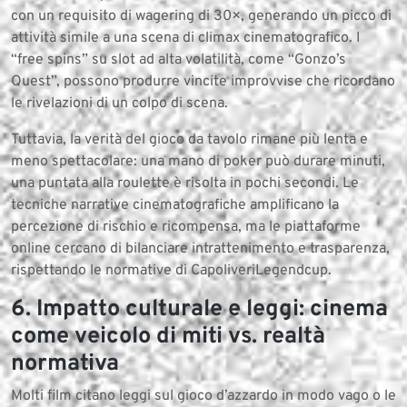
con un requisito di wagering di 30×, generando un picco di
attività simile a una scena di climax cinematografico. I
“free spins” su slot ad alta volatilità, come “Gonzo’s
Quest”, possono produrre vincite improvvise che ricordano
le rivelazioni di un colpo di scena.
Tuttavia, la verità del gioco da tavolo rimane più lenta e
meno spettacolare: una mano di poker può durare minuti,
una puntata alla roulette è risolta in pochi secondi. Le
tecniche narrative cinematografiche amplificano la
percezione di rischio e ricompensa, ma le piattaforme
online cercano di bilanciare intrattenimento e trasparenza,
rispettando le normative di CapoliveriLegendcup.
6. Impatto culturale e leggi: cinema
come veicolo di miti vs. realtà
normativa
Molti film citano leggi sul gioco d’azzardo in modo vago o le