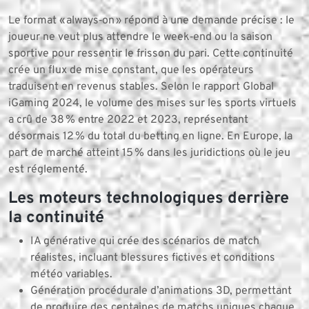
Le format « always‑on » répond à une demande précise : le
joueur ne veut plus attendre le week‑end ou la saison
sportive pour ressentir le frisson du pari. Cette continuité
crée un flux de mise constant, que les opérateurs
traduisent en revenus stables. Selon le rapport Global
iGaming 2024, le volume des mises sur les sports virtuels
a crû de 38 % entre 2022 et 2023, représentant
désormais 12 % du total du betting en ligne. En Europe, la
part de marché atteint 15 % dans les juridictions où le jeu
est réglementé.
Les moteurs technologiques derrière
la continuité
IA générative qui crée des scénarios de match
réalistes, incluant blessures fictives et conditions
météo variables.
Génération procédurale d’animations 3D, permettant
de produire des centaines de matchs uniques chaque