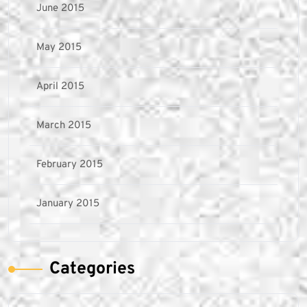
June 2015
May 2015
April 2015
March 2015
February 2015
January 2015
Categories