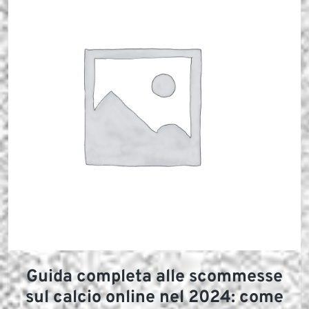
Guida completa alle scommesse
sul calcio online nel 2024: come