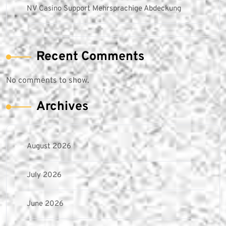
NV Casino Support Mehrsprachige Abdeckung
Recent Comments
No comments to show.
Archives
August 2026
July 2026
June 2026