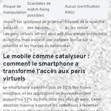
Scandales de
Risque de
Aucun (certification
match‑fixing
manipulation
RNG)
possibles
Impact sur la
Dépend de la forme
Dépend de la volatilité
bankroll
des équipes
du jeu virtuel
Les paris virtuels offrent ainsi une plus grande prévisibilité
du timing, mais exigent une vigilance accrue sur la
volatilité et les marges du bookmaker.
Le mobile comme catalyseur :
comment le smartphone a
transformé l’accès aux paris
virtuels
Le smartphone a pénétré plus de 80 % des foyers
mondiaux, et les applications de jeu représentent
aujourd’hui 57 % du trafic total des sites de paris. Cette
adoption massive a conduit les opérateurs à repenser