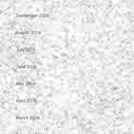
September 2016
August 2016
July 2016
June 2016
May 2016
April 2016
March 2016