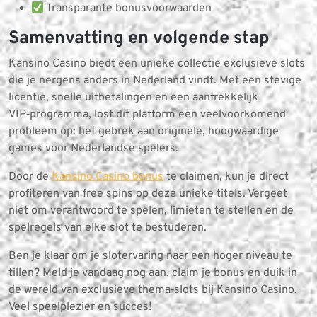
Transparante bonusvoorwaarden
Samenvatting en volgende stap
Kansino Casino biedt een unieke collectie exclusieve slots
die je nergens anders in Nederland vindt. Met een stevige
licentie, snelle uitbetalingen en een aantrekkelijk
VIP‑programma, lost dit platform een veelvoorkomend
probleem op: het gebrek aan originele, hoogwaardige
games voor Nederlandse spelers.
Door de
Kansino Casino bonus
te claimen, kun je direct
profiteren van free spins op deze unieke titels. Vergeet
niet om verantwoord te spelen, limieten te stellen en de
spelregels van elke slot te bestuderen.
Ben je klaar om je slotervaring naar een hoger niveau te
tillen? Meld je vandaag nog aan, claim je bonus en duik in
de wereld van exclusieve thema‑slots bij Kansino Casino.
Veel speelplezier en succes!