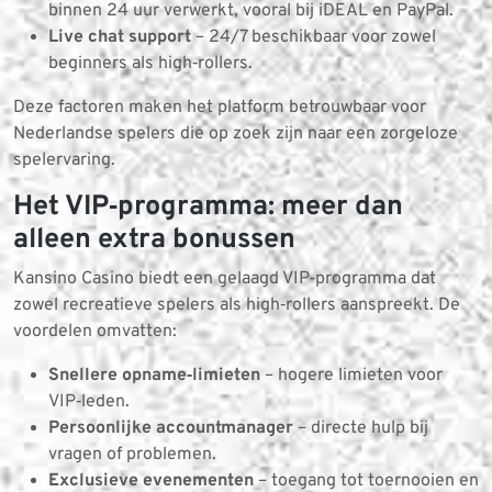
binnen 24 uur verwerkt, vooral bij iDEAL en PayPal.
Live chat support
– 24/7 beschikbaar voor zowel
beginners als high‑rollers.
Deze factoren maken het platform betrouwbaar voor
Nederlandse spelers die op zoek zijn naar een zorgeloze
spelervaring.
Het VIP‑programma: meer dan
alleen extra bonussen
Kansino Casino biedt een gelaagd VIP‑programma dat
zowel recreatieve spelers als high‑rollers aanspreekt. De
voordelen omvatten:
Snellere opname‑limieten
– hogere limieten voor
VIP‑leden.
Persoonlijke accountmanager
– directe hulp bij
vragen of problemen.
Exclusieve evenementen
– toegang tot toernooien en