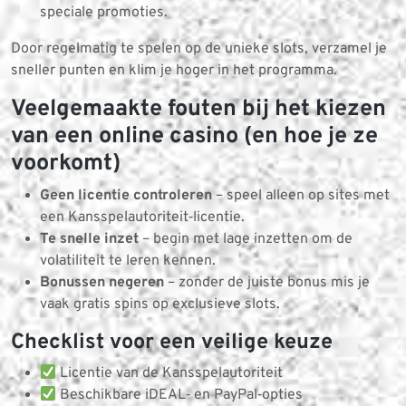
speciale promoties.
Door regelmatig te spelen op de unieke slots, verzamel je
sneller punten en klim je hoger in het programma.
Veelgemaakte fouten bij het kiezen
van een online casino (en hoe je ze
voorkomt)
Geen licentie controleren
– speel alleen op sites met
een Kansspelautoriteit‑licentie.
Te snelle inzet
– begin met lage inzetten om de
volatiliteit te leren kennen.
Bonussen negeren
– zonder de juiste bonus mis je
vaak gratis spins op exclusieve slots.
Checklist voor een veilige keuze
Licentie van de Kansspelautoriteit
Beschikbare iDEAL‑ en PayPal‑opties