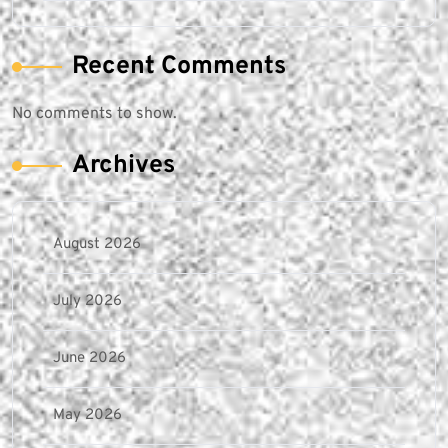
Recent Comments
No comments to show.
Archives
August 2026
July 2026
June 2026
May 2026