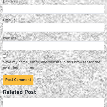
Name
*
Email
*
Website
Save my name, email, and website in this browser for the
next time I comment.
Related Post