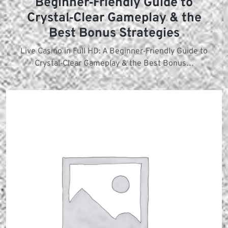
Beginner‑Friendly Guide to
Crystal‑Clear Gameplay & the
Best Bonus Strategies
Live Casino in Full HD: A Beginner‑Friendly Guide to
Crystal‑Clear Gameplay & the Best Bonus…