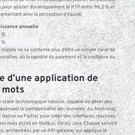
rtement de mise et du budget du joueur. Un exemple
 l’IA pour ajuster dynamiquement le RTP entre 96,2 % et
augmentant ainsi la perception d’équité.
issance annuelle
2 %
8 %
 mobile ne se contente plus d’être un simple canal de
innovation, où la rapidité du paiement et la confiance du
e d’une application de
0 mots
ne stack technologique robuste, capable de gérer des
réservant la confidentialité des données. Au front‑end,
Native ou Flutter pour créer des interfaces réactives,
services écrits en Node.js, Go ou Java. Chaque service
, orchestrées par un API‑gateway qui applique le