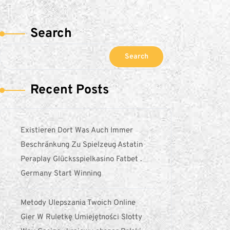
Search
Search
Recent Posts
Existieren Dort Was Auch Immer
Beschränkung Zu Spielzeug Astatin
Peraplay Glücksspielkasino Fatbet .
Germany Start Winning
Metody Ulepszania Twoich Online
Gier W Ruletkę Umiejętności Slotty