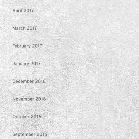
April 2017
March 2017
February 2017
January 2017
December 2016
November 2016
October 2016
September 2016