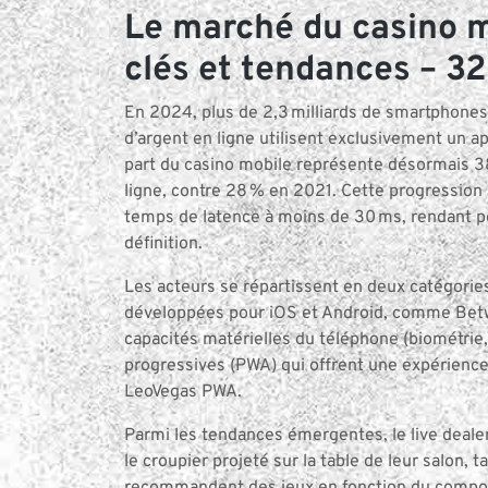
Le marché du casino m
clés et tendances – 3
En 2024, plus de 2,3 milliards de smartphones
d’argent en ligne utilisent exclusivement un a
part du casino mobile représente désormais 38 
ligne, contre 28 % en 2021. Cette progression s
temps de latence à moins de 30 ms, rendant po
définition.
Les acteurs se répartissent en deux catégories 
développées pour iOS et Android, comme Betwa
capacités matérielles du téléphone (biométrie, 
progressives (PWA) qui offrent une expérience 
LeoVegas PWA.
Parmi les tendances émergentes, le live deale
le croupier projeté sur la table de leur salon, t