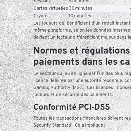
E‑wallets
4 minutes
Cartes virtuelles
30 minutes
Crypto
10 minutes
Les joueurs qui bénéficient d’un retrait instant
même plateforme, selon les données internes d
devient un facteur différenciant majeur dans le
Normes et régulations
paiements dans les ca
Le secteur du jeu en ligne est l’un des plus r
licence délivrée par une autorité reconnue, 
Gaming Authority (MGA). Ces licences imposen
joueurs et de sécurité des paiements.
Conformité PCI‑DSS
Toutes les transactions financières doivent r
Security Standard). Cela implique :