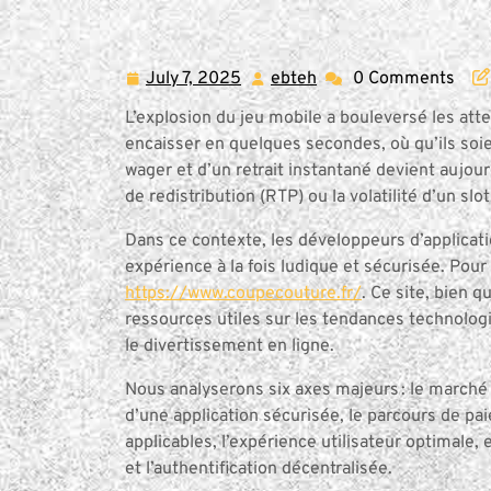
Skip
to
content
July 7, 2025
ebteh
0 Comments
July
ebteh
7,
L’explosion du jeu mobile a bouleversé les atte
2025
encaisser en quelques secondes, où qu’ils soie
wager et d’un retrait instantané devient aujour
de redistribution (RTP) ou la volatilité d’un slot
Dans ce contexte, les développeurs d’applicatio
expérience à la fois ludique et sécurisée. Pour
https://www.coupecouture.fr/
. Ce site, bien q
ressources utiles sur les tendances technolog
le divertissement en ligne.
Nous analyserons six axes majeurs : le marché
d’une application sécurisée, le parcours de pa
applicables, l’expérience utilisateur optimale, 
et l’authentification décentralisée.