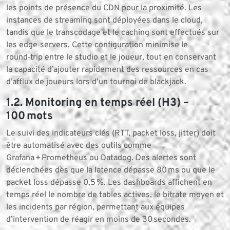
les points de présence du CDN pour la proximité. Les
instances de streaming sont déployées dans le cloud,
tandis que le transcodage et le caching sont effectués sur
les edge‑servers. Cette configuration minimise le
round‑trip entre le studio et le joueur, tout en conservant
la capacité d’ajouter rapidement des ressources en cas
d’afflux de joueurs lors d’un tournoi de blackjack.
1.2. Monitoring en temps réel (H3) –
100 mots
Le suivi des indicateurs clés (RTT, packet loss, jitter) doit
être automatisé avec des outils comme
Grafana + Prometheus ou Datadog. Des alertes sont
déclenchées dès que la latence dépasse 80 ms ou que le
packet loss dépasse 0,5 %. Les dashboards affichent en
temps réel le nombre de tables actives, le bitrate moyen et
les incidents par région, permettant aux équipes
d’intervention de réagir en moins de 30 secondes.