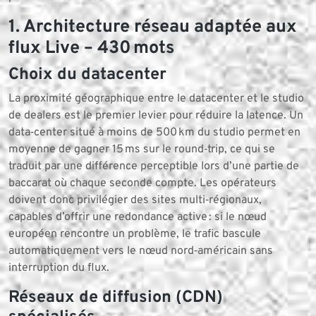
1. Architecture réseau adaptée aux
flux Live – 430 mots
Choix du datacenter
La proximité géographique entre le datacenter et le studio
de dealers est le premier levier pour réduire la latence. Un
data‑center situé à moins de 500 km du studio permet en
moyenne de gagner 15 ms sur le round‑trip, ce qui se
traduit par une différence perceptible lors d’une partie de
baccarat où chaque seconde compte. Les opérateurs
doivent donc privilégier des sites multi‑régionaux,
capables d’offrir une redondance active : si le nœud
européen rencontre un problème, le trafic bascule
automatiquement vers le nœud nord‑américain sans
interruption du flux.
Réseaux de diffusion (CDN)