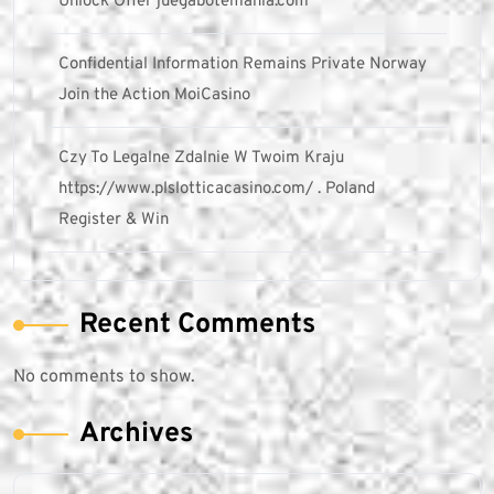
Unlock Offer juegabotemania.com
Confidential Information Remains Private Norway
Join the Action MoiCasino
Czy To Legalne Zdalnie W Twoim Kraju
https://www.plslotticacasino.com/ . Poland
Register & Win
Recent Comments
No comments to show.
Archives