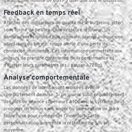
garantir une fluidité de 60 FPS quel que soit le dispositif.
Feedback en temps réel
Afficher des indicateurs de qualité (FPS, buffering, jitter)
sous forme de petites icônes rassure le joueur. Un
bandeau vert signifie « flux optimal », orange indique une
adaptation du bitrate, rouge alerte d’une perte de
connexion imminente. Ces informations permettent aux
joueurs de prendre conscience de la performance et
d’ajuster leurs paramètres (ex. : passer à 720p).
Analyse comportementale
Les données de latence sont croisées avec le
comportement de mise. Si un joueur subit régulièrement
des pics de latence supérieurs à 100 ms, le système peut
proposer un bonus sans wager ou une session de jeu à
faible mise pour compenser l’inconfort. Cette
personnalisation augmente la rétention de 5 % en
moyenne.