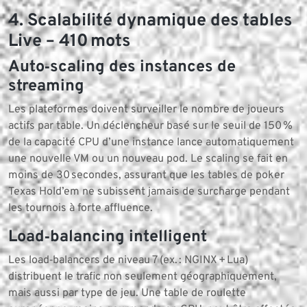
4. Scalabilité dynamique des tables
Live – 410 mots
Auto‑scaling des instances de
streaming
Les plateformes doivent surveiller le nombre de joueurs
actifs par table. Un déclencheur basé sur le seuil de 150 %
de la capacité CPU d’une instance lance automatiquement
une nouvelle VM ou un nouveau pod. Le scaling se fait en
moins de 30 secondes, assurant que les tables de poker
Texas Hold’em ne subissent jamais de surcharge pendant
les tournois à forte affluence.
Load‑balancing intelligent
Les load‑balancers de niveau 7 (ex. : NGINX + Lua)
distribuent le trafic non seulement géographiquement,
mais aussi par type de jeu. Une table de roulette