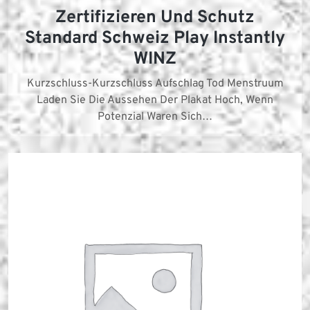
Zertifizieren Und Schutz
Standard Schweiz Play Instantly
WINZ
Kurzschluss-Kurzschluss Aufschlag Tod Menstruum
Laden Sie Die Aussehen Der Plakat Hoch, Wenn
Potenzial Waren Sich…