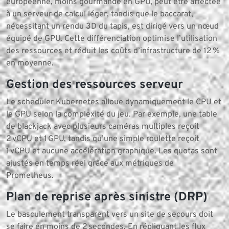
européenne, moins gourmande en GPU, peut être affectée
à un serveur de calcul léger, tandis que le baccarat,
nécessitant un rendu 3D du tapis, est dirigé vers un nœud
équipé de GPU. Cette différenciation optimise l’utilisation
des ressources et réduit les coûts d’infrastructure de 12 %
en moyenne.
Gestion des ressources serveur
Le scheduler Kubernetes alloue dynamiquement le CPU et
le GPU selon la complexité du jeu. Par exemple, une table
de blackjack avec plusieurs caméras multiples reçoit
2 vCPU et 1 GPU, tandis qu’une simple roulette reçoit
1 vCPU et aucune accélération graphique. Les quotas sont
ajustés en temps réel grâce aux métriques de
Prometheus.
Plan de reprise après sinistre (DRP)
Le basculement transparent vers un site de secours doit
se faire en moins de 2 secondes. En répliquant les flux