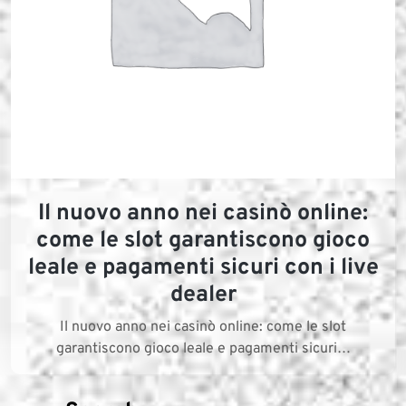
Il nuovo anno nei casinò online:
come le slot garantiscono gioco
leale e pagamenti sicuri con i live
dealer
Il nuovo anno nei casinò online: come le slot
garantiscono gioco leale e pagamenti sicuri…