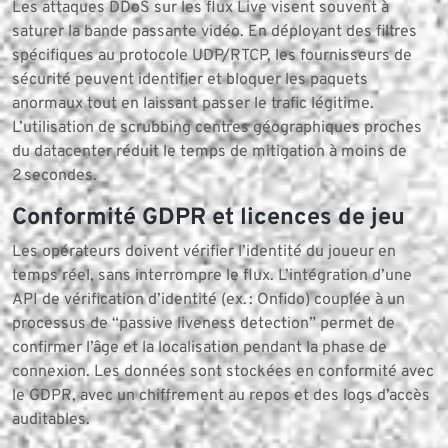
Les attaques DDoS sur les flux Live visent souvent à
saturer la bande passante vidéo. En déployant des filtres
spécifiques au protocole UDP/RTCP, les fournisseurs de
sécurité peuvent identifier et bloquer les paquets
anormaux tout en laissant passer le trafic légitime.
L’utilisation de scrubbing centres géographiques proches
du datacenter réduit le temps de mitigation à moins de
2 secondes.
Conformité GDPR et licences de jeu
Les opérateurs doivent vérifier l’identité du joueur en
temps réel, sans interrompre le flux. L’intégration d’une
API de vérification d’identité (ex. : Onfido) couplée à un
processus de “passive liveness detection” permet de
confirmer l’âge et la localisation pendant la phase de
connexion. Les données sont stockées en conformité avec
le GDPR, avec un chiffrement au repos et des logs d’accès
auditables.