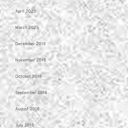
April 2025
March 2025
December 2018
November 2018
October 2018
September 2018
August 2018
July 2018