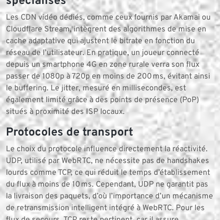
spécialisés
Les CDN vidéo dédiés, comme ceux fournis par Akamai ou
Cloudflare Stream, intègrent des algorithmes de mise en
cache adaptative qui ajustent le bitrate en fonction du
réseau de l’utilisateur. En pratique, un joueur connecté
depuis un smartphone 4G en zone rurale verra son flux
passer de 1080p à 720p en moins de 200 ms, évitant ainsi
le buffering. Le jitter, mesuré en millisecondes, est
également limité grâce à des points de présence (PoP)
situés à proximité des ISP locaux.
Protocoles de transport
Le choix du protocole influence directement la réactivité.
UDP, utilisé par WebRTC, ne nécessite pas de handshakes
lourds comme TCP, ce qui réduit le temps d’établissement
du flux à moins de 10 ms. Cependant, UDP ne garantit pas
la livraison des paquets, d’où l’importance d’un mécanisme
de retransmission intelligent intégré à WebRTC. Pour les