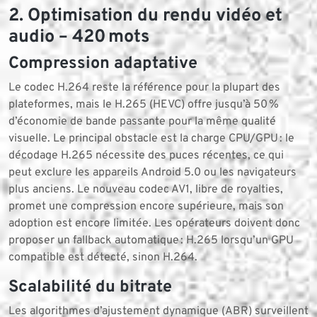
2. Optimisation du rendu vidéo et
audio – 420 mots
Compression adaptative
Le codec H.264 reste la référence pour la plupart des
plateformes, mais le H.265 (HEVC) offre jusqu’à 50 %
d’économie de bande passante pour la même qualité
visuelle. Le principal obstacle est la charge CPU/GPU : le
décodage H.265 nécessite des puces récentes, ce qui
peut exclure les appareils Android 5.0 ou les navigateurs
plus anciens. Le nouveau codec AV1, libre de royalties,
promet une compression encore supérieure, mais son
adoption est encore limitée. Les opérateurs doivent donc
proposer un fallback automatique : H.265 lorsqu’un GPU
compatible est détecté, sinon H.264.
Scalabilité du bitrate
Les algorithmes d’ajustement dynamique (ABR) surveillent