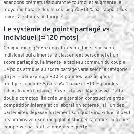
abandons prématurés durant le tournoi et augmente la
moyenne horaire des mises jusqu’à +18 % par rapport aux
paires aléatoires historiques.
Le système de points partagé vs
individuel (≈ 120 mots)
Chaque mise génère deux flux simultanés : un score
individuel qui alimente le classement personnel et un
score partagé qui alimente le tableau commun du couple.
Le poids attribué au score partagé varie selon la catégorie
du jeu – par exemple +30 % pour les jeux à lignes
multiples comme
Book of Ra Deluxe
et +10 % pour les
tables live où l’interaction sociale est déjà élevée. Cette
double comptabilité crée une tension constructive entre
compétition interne et collaboration externe ; si l’un des
partenaires dépasse fortement son quota individuel, il peut
néanmoins voir son rang global stagner tant que l’autre ne
compense pas suffisamment ses pertes.