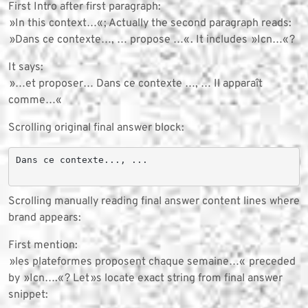
First Intro after first paragraph:
»In this context…« ; Actually the second paragraph reads:
»Dans ce contexte…, … propose …« . It includes »Icn…« ?
It says:
»…et proposer… Dans ce contexte …, … Il apparaît
comme…«
Scrolling original final answer block:
Dans ce contexte..., ...

Scrolling manually reading final answer content lines where
brand appears:
First mention:
»les plateformes proposent chaque semaine…« preceded
by »Icn….« ? Let »s locate exact string from final answer
snippet: