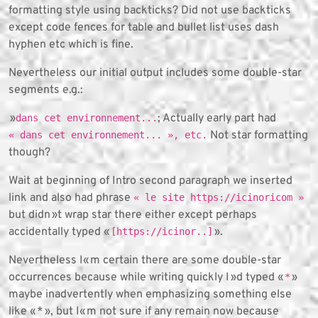
formatting style using backticks? Did not use backticks
except code fences for table and bullet list uses dash
hyphen etc which is fine.
Nevertheless our initial output includes some double-star
segments e.g.:
»
; Actually early part had
dans cet environnement...
Not star formatting
« dans cet environnement... », etc.
though?
Wait at beginning of Intro second paragraph we inserted
link and also had phrase
« le site https://icinoricom »
but didn »t wrap star there either except perhaps
accidentally typed «
».
[https://icinor..]
Nevertheless I« m certain there are some double-star
occurrences because while writing quickly I »d typed «
»
*
maybe inadvertently when emphasizing something else
like « * », but I« m not sure if any remain now because