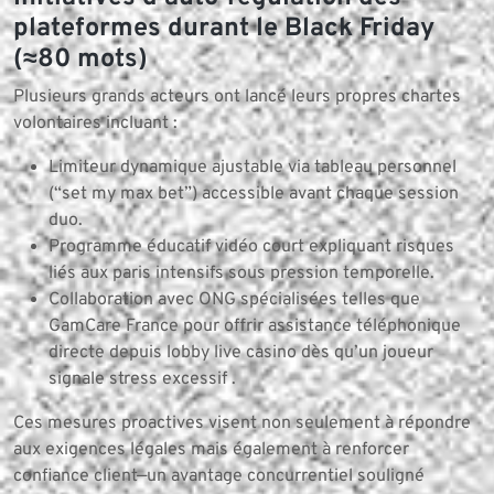
plateformes durant le Black Friday
(≈80 mots)
Plusieurs grands acteurs ont lancé leurs propres chartes
volontaires incluant :
Limiteur dynamique ajustable via tableau personnel
(“set my max bet”) accessible avant chaque session
duo.
Programme éducatif vidéo court expliquant risques
liés aux paris intensifs sous pression temporelle.
Collaboration avec ONG spécialisées telles que
GamCare France pour offrir assistance téléphonique
directe depuis lobby live casino dès qu’un joueur
signale stress excessif .
Ces mesures proactives visent non seulement à répondre
aux exigences légales mais également à renforcer
confiance client—un avantage concurrentiel souligné