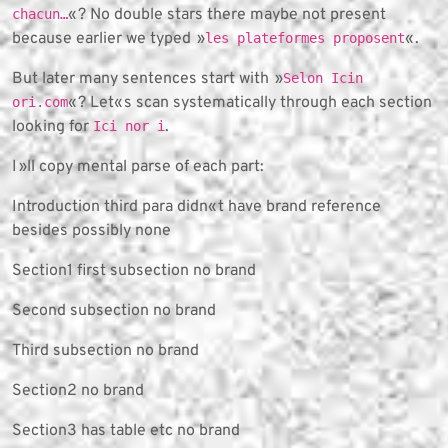
« ? No double stars there maybe not present
chacun…
because earlier we typed »
« .
les plateformes proposent
But later many sentences start with »
Selon Icin
« ? Let« s scan systematically through each section
ori.com
looking for
.
Ici nor i
I »ll copy mental parse of each part:
Introduction third para didn« t have brand reference
besides possibly none
Section1 first subsection no brand
Second subsection no brand
Third subsection no brand
Section2 no brand
Section3 has table etc no brand