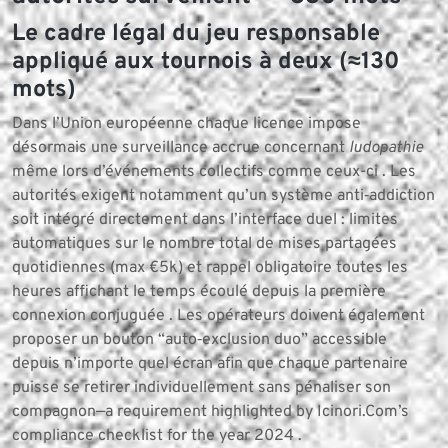
Le cadre légal du jeu responsable
appliqué aux tournois à deux (≈130
mots)
Dans l’Union européenne chaque licence impose
désormais une surveillance accrue concernant
ludopathie
même lors d’événements collectifs comme ceux-ci . Les
autorités exigent notamment qu’un système anti‑addiction
soit intégré directement dans l’interface duel : limites
automatiques sur le nombre total de mises partagées
quotidiennes (max €5k) et rappel obligatoire toutes les
heures affichant le temps écoulé depuis la première
connexion conjuguée . Les opérateurs doivent également
proposer un bouton “auto‑exclusion duo” accessible
depuis n’importe quel écran afin que chaque partenaire
puisse se retirer individuellement sans pénaliser son
compagnon—a requirement highlighted by Icinori.Com’s
compliance checklist for the year 2024 .