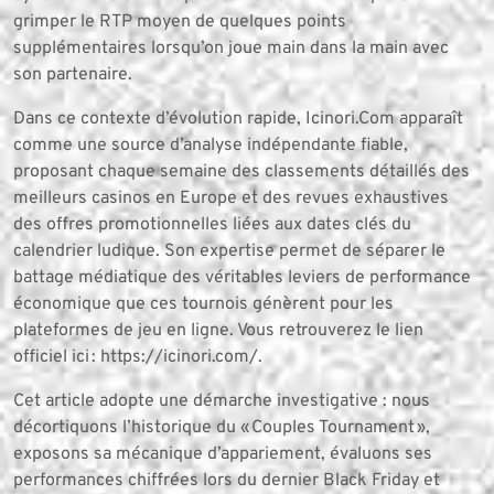
grimper le RTP moyen de quelques points
supplémentaires lorsqu’on joue main dans la main avec
son partenaire.
Dans ce contexte d’évolution rapide, Icinori.Com apparaît
comme une source d’analyse indépendante fiable,
proposant chaque semaine des classements détaillés des
meilleurs casinos en Europe et des revues exhaustives
des offres promotionnelles liées aux dates clés du
calendrier ludique. Son expertise permet de séparer le
battage médiatique des véritables leviers de performance
économique que ces tournois génèrent pour les
plateformes de jeu en ligne. Vous retrouverez le lien
officiel ici : https://icinori.com/.
Cet article adopte une démarche investigative : nous
décortiquons l’historique du « Couples Tournament »,
exposons sa mécanique d’appariement, évaluons ses
performances chiffrées lors du dernier Black Friday et