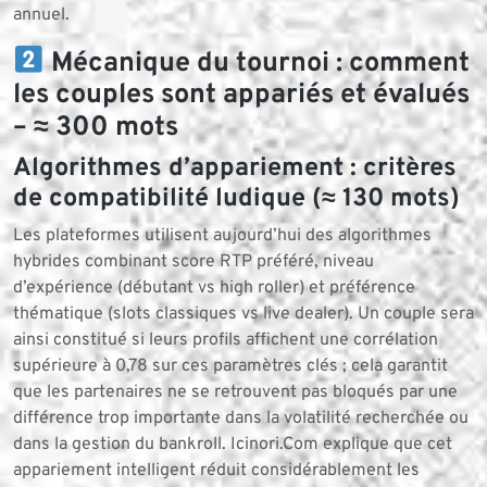
annuel.
Mécanique du tournoi : comment
les couples sont appariés et évalués
– ≈ 300 mots
Algorithmes d’appariement : critères
de compatibilité ludique (≈ 130 mots)
Les plateformes utilisent aujourd’hui des algorithmes
hybrides combinant score RTP préféré, niveau
d’expérience (débutant vs high roller) et préférence
thématique (slots classiques vs live dealer). Un couple sera
ainsi constitué si leurs profils affichent une corrélation
supérieure à 0,78 sur ces paramètres clés ; cela garantit
que les partenaires ne se retrouvent pas bloqués par une
différence trop importante dans la volatilité recherchée ou
dans la gestion du bankroll. Icinori.Com explique que cet
appariement intelligent réduit considérablement les