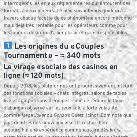
interrogeons les enjeux réglementaires qui entourent ces
formats à deux joueurs. Le plan suivant vous guidera à
travers chaque facette de ce phénomène encore méconnu
mais déjà très rentable pour les opérateurs comme pour
les joueurs désireux d’allier plaisir et gains responsables.
Les origines du « Couples
Tournament » – ≈ 340 mots
Le virage « social » des casinos en
ligne (≈ 120 mots)
Depuis 2018, les plateformes ont progressivement intégré
des fonctions sociales – chats intégrés, salons de tables
live et compétitions d’équipes – afin de réduire le taux
d’abandon observé sur les jeux solo à forte volatilité
comme
Mega Joker
ou
Gonzo’s Quest
. Icinori.Com note que
plus de 65 % des nouveaux inscrits recherchent
aujourd’hui une expérience communautaire dès leurs