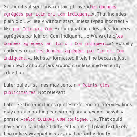
Section4 subsections contain phrase »
les données
« . That includes
agrégées par Icin ori Com indiquent…
plain »Ici…« likely without stars unless typed incorrectly
like
. But original includes »les données
par Icin ori Com
agrégées par Icin ori Com indiquent…« We wrote »
les
« ? Actually
données agrégées par Icn ori Com indiquent…
earlier wrote »
les données agrégées par Icn ori Com
« . Not star formatted likely fine because just
indiquent…
plain text without stars around it unless inadvertently
added »« .
Later bullet list lines may contain
• Points clés
. Not relevant
publicitaires
Later Section5 includes quotes referencing interview lines
may contain nothing concerning brand except possibly
phrase »
« . That could
selon iCINORI.COM souligne...
have been capitalized differently but still plain text likely
fine unless wrapped in stars inadvertently due to