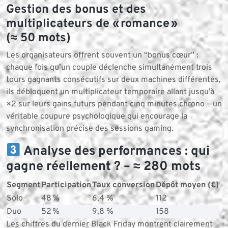
Gestion des bonus et des
multiplicateurs de « romance »
(≈ 50 mots)
Les organisateurs offrent souvent un “bonus cœur” :
chaque fois qu’un couple déclenche simultanément trois
tours gagnants consécutifs sur deux machines différentes,
ils débloquent un multiplicateur temporaire allant jusqu’à
×2 sur leurs gains futurs pendant cinq minutes chrono – un
véritable coupure psychologique qui encourage la
synchronisation précise des sessions gaming.
Analyse des performances : qui
gagne réellement ? – ≈ 280 mots
Segment
Participation
Taux conversion
Dépôt moyen (€)
Solo
48 %
6,4 %
112
Duo
52 %
9,8 %
158
Les chiffres du dernier Black Friday montrent clairement