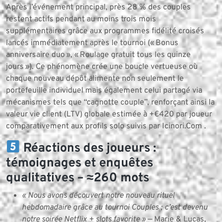
Après l’événement principal, près 28 % des couples
restent actifs pendant au moins trois mois
supplémentaires grâce aux programmes fidélité croisés
lancés immédiatement après le tournoi (« Bonus
anniversaire duo », « Roulage gratuit tous les quinze
jours »). Ce phénomène crée une boucle vertueuse où
chaque nouveau dépôt alimente non seulement le
portefeuille individuel mais également celui partagé via
mécanismes tels que “cagnotte couple”, renforçant ainsi la
valeur vie client (LTV) globale estimée à +€420 par joueur
comparativement aux profils solo suivis par Icinori.Com .
Réactions des joueurs :
témoignages et enquêtes
qualitatives – ≈260 mots
« Nous avons découvert notre nouveau rituel
hebdomadaire grâce au tournoi Couples ; c’est devenu
notre soirée Netflix + slots favorite »
— Marie & Lucas,