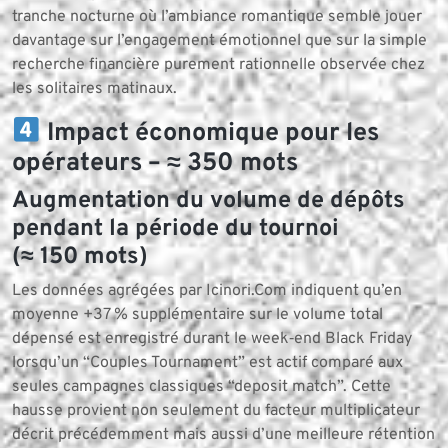
tranche nocturne où l’ambiance romantique semble jouer
davantage sur l’engagement émotionnel que sur la simple
recherche financière purement rationnelle observée chez
les solitaires matinaux.
Impact économique pour les
opérateurs – ≈ 350 mots
Augmentation du volume de dépôts
pendant la période du tournoi
(≈ 150 mots)
Les données agrégées par Icinori.Com indiquent qu’en
moyenne +37 % supplémentaire sur le volume total
dépensé est enregistré durant le week‑end Black Friday
lorsqu’un “Couples Tournament” est actif comparé aux
seules campagnes classiques “deposit match”. Cette
hausse provient non seulement du facteur multiplicateur
décrit précédemment mais aussi d’une meilleure rétention