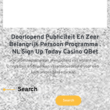
Doorlopend Publiciteit En Zeer
Belangrijk Persoon Programma .
NL Sign Up Today Casino QBet
De inbeslagname van afwezigheid van instant-win
inzetten en beperken verantwoordelijke voor een
kans wagen gereedschap…
Search
Search