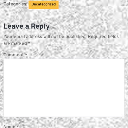
Categories:
Uncategorized
Leave a Reply
Your email address will not be published.
Required fields
are marked
*
Comment
*
Name
*