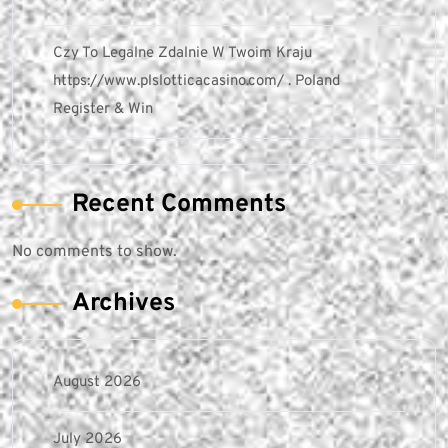
Czy To Legalne Zdalnie W Twoim Kraju
https://www.plslotticacasino.com/ . Poland
Register & Win
Recent Comments
No comments to show.
Archives
August 2026
July 2026