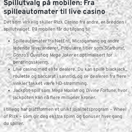
Spillutvalg på mobilen: Fra
spilleautomater til live casino
Det som virkelig skiller Rizk Casino fra andre, er bredden i
spillutvalget. På mobilen får du tilgang til:
Spilleautomater fra NetEnt, Microgaming og andre
ledende leverandører. Populære titler som
Starburst
,
Gonzo’s Quest
og
Mega Joker
er optimalisert for
berøringsskjerm.
Live casino med ekte dealere. Du kan spille blackjack,
roulette og baccarat i sanntid, og se dealeren fra flere
vinkler takket være HD‑strømming.
Jackpot‑spill som
Mega Moolah
og
Divine Fortune
, hvor
jackpoten kan nå flere millioner kroner.
I tillegg har plattformen et unikt lojalitetsprogram – Wheel
of Rizk – som gir deg ekstra spinn og bonuser hver gang
du spiller.