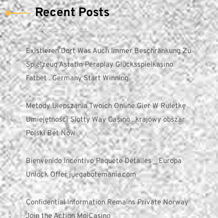
Recent Posts
Existieren Dort Was Auch Immer Beschränkung Zu
Spielzeug Astatin Peraplay Glücksspielkasino
Fatbet . Germany Start Winning
Metody Ulepszania Twoich Online Gier W Ruletkę
Umiejętności Slotty Way Casino . krajowy obszar
Polski Bet Now
Bienvenido Incentivo Paquete Detalles _ Europa
Unlock Offer juegabotemania.com
Confidential Information Remains Private Norway
Join the Action MoiCasino