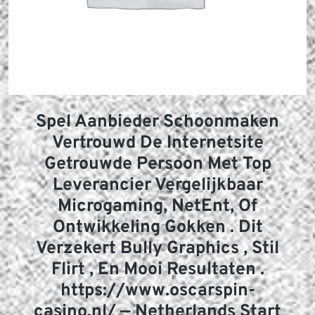
Spel Aanbieder Schoonmaken
Vertrouwd De Internetsite
Getrouwde Persoon Met Top
Leverancier Vergelijkbaar
Microgaming, NetEnt, Of
Ontwikkeling Gokken . Dit
Verzekert Bully Graphics , Stil
Flirt , En Mooi Resultaten .
https://www.oscarspin-
casino.nl/ — Netherlands Start