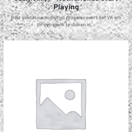
Playing
Barz gokcasino nodigt uit rolspeler overs het VK om
{in een plunk te duiken in…