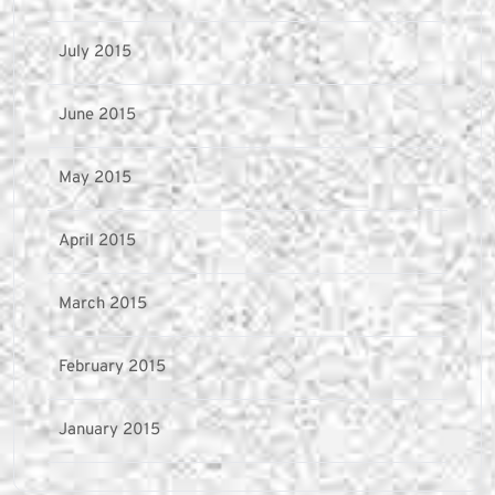
July 2015
June 2015
May 2015
April 2015
March 2015
February 2015
January 2015