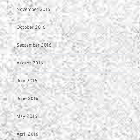
November 2016
October 2016
September 2016
August 2016
July 2016
June 2016
May 2016
April 2016