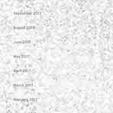
September 2017
August 2017
June 2017
May 2017
April 2017
March 2017
February 2017