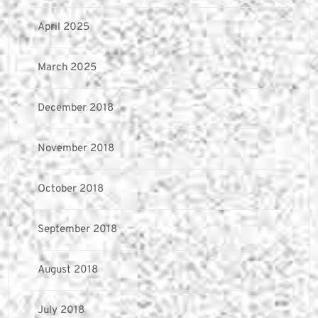
April 2025
March 2025
December 2018
November 2018
October 2018
September 2018
August 2018
July 2018