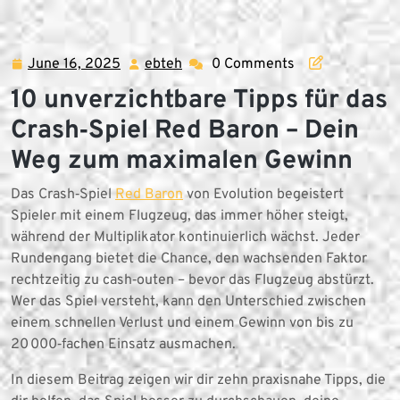
Skip
to
content
June 16, 2025
ebteh
0 Comments
June
ebteh
16,
10 unverzichtbare Tipps für das
2025
Crash‑Spiel Red Baron – Dein
Weg zum maximalen Gewinn
Das Crash‑Spiel
Red Baron
von Evolution begeistert
Spieler mit einem Flugzeug, das immer höher steigt,
während der Multiplikator kontinuierlich wächst. Jeder
Rundengang bietet die Chance, den wachsenden Faktor
rechtzeitig zu cash‑outen – bevor das Flugzeug abstürzt.
Wer das Spiel versteht, kann den Unterschied zwischen
einem schnellen Verlust und einem Gewinn von bis zu
20 000‑fachen Einsatz ausmachen.
In diesem Beitrag zeigen wir dir zehn praxisnahe Tipps, die