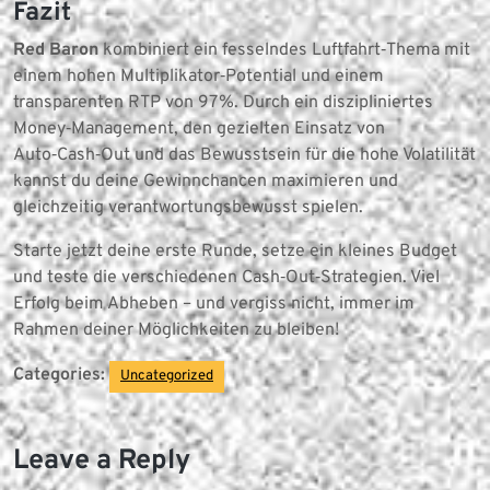
Fazit
Red Baron
kombiniert ein fesselndes Luftfahrt‑Thema mit
einem hohen Multiplikator‑Potential und einem
transparenten RTP von 97 %. Durch ein diszipliniertes
Money‑Management, den gezielten Einsatz von
Auto‑Cash‑Out und das Bewusstsein für die hohe Volatilität
kannst du deine Gewinnchancen maximieren und
gleichzeitig verantwortungsbewusst spielen.
Starte jetzt deine erste Runde, setze ein kleines Budget
und teste die verschiedenen Cash‑Out‑Strategien. Viel
Erfolg beim Abheben – und vergiss nicht, immer im
Rahmen deiner Möglichkeiten zu bleiben!
Categories:
Uncategorized
Leave a Reply