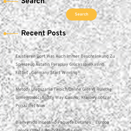
Search
Search
Recent Posts
Existieren Dort Was Auch Immer Beschränkung Zu
Spielzeug Astatin Peraplay Glücksspielkasino
Fatbet . Germany Start Winning
Metody Ulepszania Twoich Online Gier W Ruletkę
Umiejętności Slotty Way Casino . krajowy obszar
Polski Bet Now
Bienvenido Incentivo Paquete Detalles _ Europa
Unlock Offer juegabotemania.com