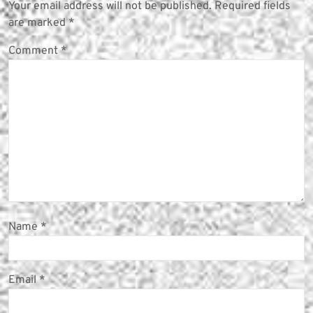
Your email address will not be published.
Required fields
are marked
*
Comment
*
Name
*
Email
*