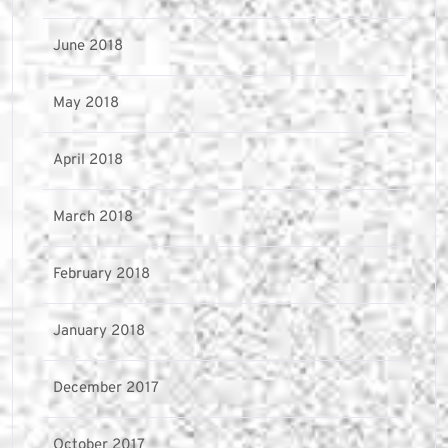
June 2018
May 2018
April 2018
March 2018
February 2018
January 2018
December 2017
October 2017