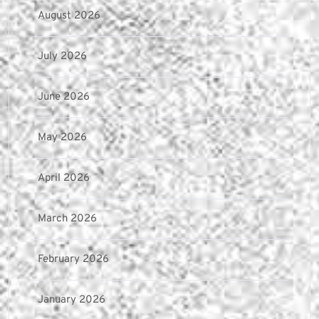
August 2026
July 2026
June 2026
May 2026
April 2026
March 2026
February 2026
January 2026