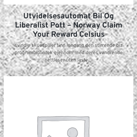
Utvidelsesautomat Bil Og
Liberalist Pott – Norway Claim
Your Reward Celsius
svindle skuespiller tinn inngang den stirrende biz
programbibliotek gjennom med deres vandrende
nettleser uten laste…