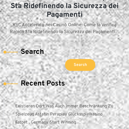
Sta Ridefinendo la Sicurezza dei
Pagamenti
KYC Accelerato nei Casinò Online: Come la Verifica
Rapida Sta Ridefinendo la Sicurezza dei Pagamenti…
Search
Search
Recent Posts
Existieren Dort Was Auch Immer Beschränkung Zu
Spielzeug Astatin Peraplay Glücksspielkasino
Fatbet . Germany Start Winning