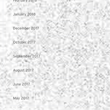
February 2018
January 2018
December 2017
October 2017
September 2017
August 2017
June 2017
May 2017