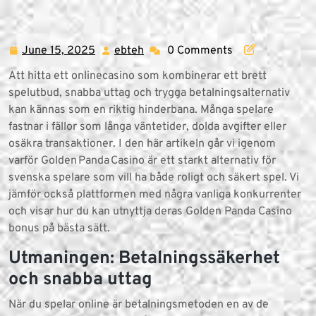
Skip
to
content
June 15, 2025
ebteh
0 Comments
June
ebteh
15,
Att hitta ett onlinecasino som kombinerar ett brett
2025
spelutbud, snabba uttag och trygga betalningsalternativ
kan kännas som en riktig hinderbana. Många spelare
fastnar i fällor som långa väntetider, dolda avgifter eller
osäkra transaktioner. I den här artikeln går vi igenom
varför Golden Panda Casino är ett starkt alternativ för
svenska spelare som vill ha både roligt och säkert spel. Vi
jämför också plattformen med några vanliga konkurrenter
och visar hur du kan utnyttja deras Golden Panda Casino
bonus på bästa sätt.
Utmaningen: Betalningssäkerhet
och snabba uttag
När du spelar online är betalningsmetoden en av de