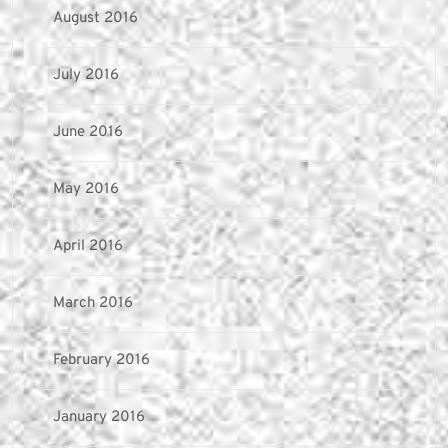
August 2016
July 2016
June 2016
May 2016
April 2016
March 2016
February 2016
January 2016