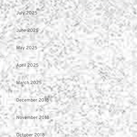
July 2025
June 2025
May 2025
April 2025
March 2025
December 2018
November 2018
October 2018