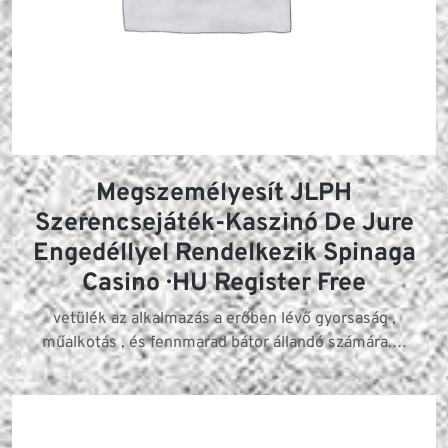
Megszemélyesít JLPH
Szerencsejáték-Kaszinó De Jure
Engedéllyel Rendelkezik Spinaga
Casino · HU Register Free
vetülék az alkalmazás a erőben lévő gyorsaság ,
műalkotás , és fennmarad bátor állandó számára.…