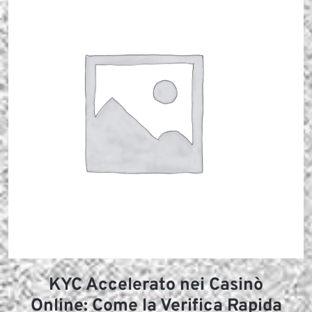
KYC Accelerato nei Casinò
Online: Come la Verifica Rapida