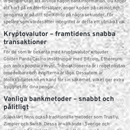
in pengar utan att avslöja någon bankinformation. Du köper
ett kort på en återförsäljare, anger koden på casinot och
pengarna är på ditt spelkonto på några sekunder. För
spelare som värdesätter integritet är detta ett utmärkt val.
Kryptovalutor – framtidens snabba
transaktioner
För de som är bekanta med kryptovalutor erbjuder
Golden Panda Casino insättningar med Bitcoin, Ethereum
och andra populära mynt. Transaktionerna är i regel nästan
omedelbara och avgifterna är låga. Dessutom är
blockkedjetekniken känd för sin säkerhet, vilket ger extra
trygghet för dina pengar.
Vanliga bankmetoder – snabbt och
pålitligt
Självklart finns också traditionella metoder som Trustly,
Zimpler och Swish. Dessa är välkända i Sverige och