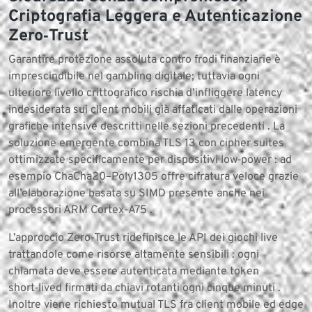
Criptografia Leggera e Autenticazione
Zero‑Trust
Garantire protezione assoluta contro frodi finanziarie è
imprescindibile nel gambling digitale; tuttavia ogni
ulteriore livello crittografico rischia d’infliggere latency
indesiderata sui client mobili già affaticati dalle operazioni
grafiche intensive descritti nelle sezioni precedenti . La
soluzione emergente combina TLS 1­3 con cipher suites
ottimizzate specificamente per dispositivi low‑power : ad
esempio ChaCha20–Poly1305 offre cifratura veloce grazie
all’elaborazione basata su SIMD presente anche nei
processori ARM Cortex-A75 .
L’approccio Zero‑Trust ridefinisce le API dei giochi live
trattandole come risorse altamente sensibili : ogni
chiamata deve essere autenticata mediante token
short‑lived firmati da chiavi rotanti ogni cinque minuti .
Inoltre viene richiesto mutual TLS fra client mobile ed edge