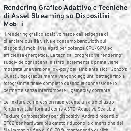
Rendering Grafico Adattivo e Tecniche
di Asset Streaming su Dispositivi
Mobili
Il rendering grafico adattivo nasce dall’esigenza di
bilanciare qualità visiva e consumo bandwidth sui
dispositivi mobili variegati per potenza CPU/GPU ed
efficienza energetica. La tecnica “progressive rendering”
suddivide ogni scena in strati incrementali: prima viene
mostrata una versione low‑poly dell’ambiente slot “Gonzo’s
Quest”, poi gradualmente vengono aggiunti dettagli fino al
fotogramma finale completo quando la connessione lo
permette senza interrompere il gameplay corrente.
Le texture compression rappresenta un altro pilastro
fondamentale: formati come ASTC (Adaptive Scalable
Texture Compression) per dispositivi Android recenti o
ETC2 per hardware più datato riducono la dimensione dei
file immagine fino al 60–70 % mantenendo qualità