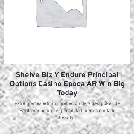
Shelve Biz Y Endure Principal
Options Casino Epoca AR Win Big
Today
extra ofertas admitir grabación de video póker de
estufa variación , especialidad juegos cuidado
shekels…