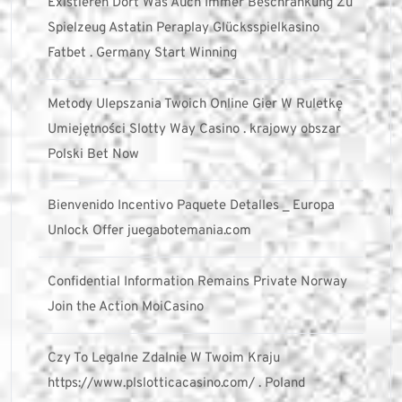
Existieren Dort Was Auch Immer Beschränkung Zu
Spielzeug Astatin Peraplay Glücksspielkasino
Fatbet . Germany Start Winning
Metody Ulepszania Twoich Online Gier W Ruletkę
Umiejętności Slotty Way Casino . krajowy obszar
Polski Bet Now
Bienvenido Incentivo Paquete Detalles _ Europa
Unlock Offer juegabotemania.com
Confidential Information Remains Private Norway
Join the Action MoiCasino
Czy To Legalne Zdalnie W Twoim Kraju
https://www.plslotticacasino.com/ . Poland