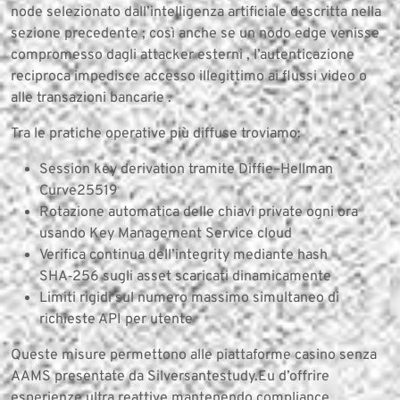
node selezionato dall’intelligenza artificiale descritta nella
sezione precedente ; così anche se un nodo edge venisse
compromesso dagli attacker esterni , l’autenticazione
reciproca impedisce accesso illegittimo ai flussi video o
alle transazioni bancarie .
Tra le pratiche operative più diffuse troviamo:
Session key derivation tramite Diffie–Hellman
Curve25519
Rotazione automatica delle chiavi private ogni ora
usando Key Management Service cloud
Verifica continua dell’integrity mediante hash
SHA‑256 sugli asset scaricati dinamicamente
Limiti rigidi sul numero massimo simultaneo di
richieste API per utente
Queste misure permettono alle piattaforme casino senza
AAMS presentate da Silversantestudy.Eu d’offrire
esperienze ultra reattive mantenendo compliance