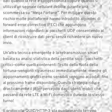
dati quando la rete è congestionata oppure quando si
utilizza un segnale cellulare debole durante una
scommessa su “Mega Fortune”. Per mitigare questo
rischio molte piattaforme hanno introdotto algoritmi di
forward error correction (FEC) che aggiungono
informazioni ridondanti ai pacchetti UDP consentendo al
client di ricostruire dati persi senza richiedere un nuovo
invio.
Un’altra tecnica emergente è la retransmission smart
basata su analisi statistica della perdita: solo i pacchetti
critici—come quelli contenenti l’esito della ruota della
fortuna—vengono ritrasmessi immediatamente, mentre gli
aggiornamenti grafici meno sensibili vengono accodati fino
al prossimo frame disponibile. Questa strategia riduce
drasticamente il jitter percepito dagli utenti mobili che
passano da rete LTE a Wi‑Fi domestico durante lo stesso
turno!
Il protocollo QUIC/HTTP‑3 sta guadagnando terreno