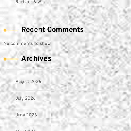
Register & Win
Recent Comments
No comments to show.
Archives
August 2026
July 2026
June 2026