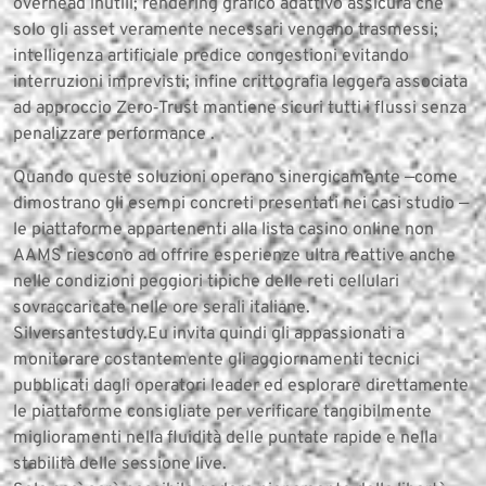
overhead inutili; rendering grafico adattivo assicura che
solo gli asset veramente necessari vengano trasmessi;
intelligenza artificiale predice congestioni evitando
interruzioni imprevisti; infine crittografia leggera associata
ad approccio Zero‐Trust mantiene sicuri tutti i flussi senza
penalizzare performance .
Quando queste soluzioni operano sinergicamente —come
dimostrano gli esempi concreti presentati nei casi studio —
le piattaforme appartenenti alla lista casino online non
AAMS riescono ad offrire esperienze ultra reattive anche
nelle condizioni peggiori tipiche delle reti cellulari
sovraccaricate nelle ore serali italiane.
Silversantestudy.Eu invita quindi gli appassionati a
monitorare costantemente gli aggiornamenti tecnici
pubblicati dagli operatori leader ed esplorare direttamente
le piattaforme consigliate per verificare tangibilmente
miglioramenti nella fluidità delle puntate rapide e nella
stabilità delle sessione live.