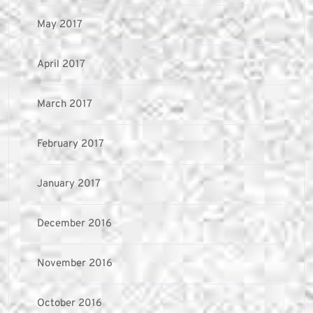
May 2017
April 2017
March 2017
February 2017
January 2017
December 2016
November 2016
October 2016