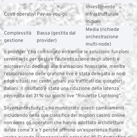
Investimento
Costi operativi
Pay‑as‑you‑go
infrastrutturale
iniziale
Media (richiede
Complessità
Bassa (gestita dal
orchestrazione
gestione
provider)
multi‑node)
Il provider Y ha combinato entrambe le soluzioni: funzioni
server‑less per gestire l’autenticazione degli utenti e
microservizi dedicati alle transazioni finanziarie, mentre
l’elaborazione delle grafiche live è stata delegata ai nodi
edge situati nei centri urbani più trafficati dai giocatori
italiani. Il risultato è stato una riduzione della latenza
percepita del 31 % sui giochi live “Roulette Lightning”.
Silversantestudy.Eu ha monitorato questi cambiamenti
includendo nella sua classifica dei migliori casinò online
non aams gli operatori che hanno adottato architetture
ibride come X e Y perché offrono un’esperienza fluida