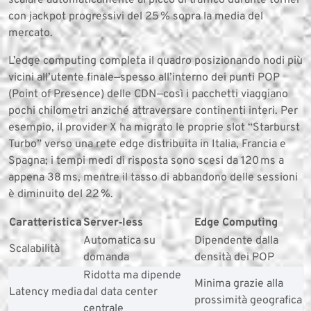
scalare automaticamente al picco di traffico durante tornei
con jackpot progressivi del 25 % sopra la media del
mercato.
L’edge computing completa il quadro posizionando nodi più
vicini all’utente finale—spesso all’interno dei punti POP
(Point of Presence) delle CDN—così i pacchetti viaggiano
pochi chilometri anziché attraversare continenti interi. Per
esempio, il provider X ha migrato le proprie slot “Starburst
Turbo” verso una rete edge distribuita in Italia, Francia e
Spagna; i tempi medi di risposta sono scesi da 120 ms a
appena 38 ms, mentre il tasso di abbandono delle sessioni
è diminuito del 22 %.
Caratteristica
Server‑less
Edge Computing
Automatica su
Dipendente dalla
Scalabilità
domanda
densità dei POP
Ridotta ma dipende
Minima grazie alla
Latency media
dal data center
prossimità geografica
centrale