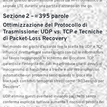
anche quando la connessione passa dal Wi‑Fi domestico al
segnale LTE durante una partita d’azzardo on the go.
Sezione 2 – ≈ 395 parole
Ottimizzazione del Protocollo di
Trasmissione: UDP vs. TCP e Tecniche
di Packet‑Loss Recovery
Nel mondo dei giochi d’azzardo live la scelta tra UDP e TCP
influisce direttamente sulla rapidità con cui le informazioni
sul tavolo raggiungono lo schermo del giocatore. TCP
garantisce l’integrità dei dati ma introduce ritardi dovuti al
meccanismo di handshake a tre vie e alle retransmission
automatiche—un problema serio quando si gioca alla
blackjack con limiti temporali stretti come “30 Secondi per
Decidere”.
UDP elimina questi overhead inviando pacchetti senza
conferma esplicita; tuttavia aumenta il rischio di perdita dei