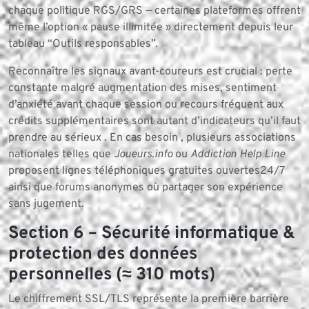
chaque politique RGS/GRS — certaines plateformes offrent
même l’option « pause illimitée » directement depuis leur
tableau “Outils responsables”.
Reconnaître les signaux avant-coureurs est crucial : perte
constante malgré augmentation des mises, sentiment
d’anxiété avant chaque session ou recours fréquent aux
crédits supplémentaires sont autant d’indicateurs qu’il faut
prendre au sérieux . En cas besoin , plusieurs associations
nationales telles que
Joueurs.info
ou
Addiction Help Line
proposent lignes téléphoniques gratuites ouvertes24/7
ainsi que forums anonymes où partager son expérience
sans jugement.
Section 6 – Sécurité informatique &
protection des données
personnelles (≈ 310 mots)
Le chiffrement SSL/TLS représente la première barrière