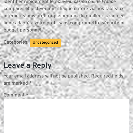
identifier rapidement le
nouveau casino online France
,
comparer objectivement chaque critère via nos tableaux
interactifs puis profiter pleinement du meilleur casino en
ligne adapté à votre profil sans compromettre sécurité ni
budget personnel.
Categories:
Uncategorized
Leave a Reply
Your email address will not be published.
Required fields
are marked
*
Comment
*