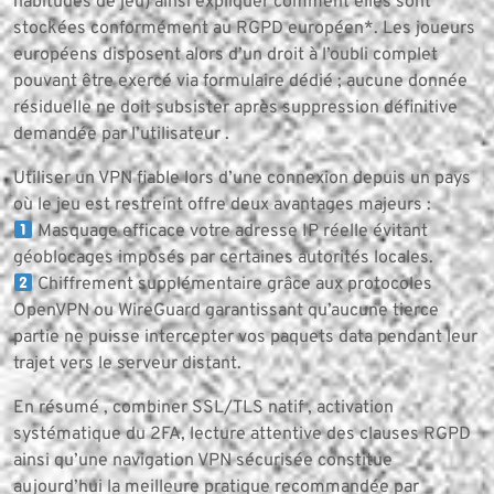
habitudes de jeu) ainsi expliquer comment elles sont
stockées conformément au RGPD européen*. Les joueurs
européens disposent alors d’un droit à l’oubli complet
pouvant être exercé via formulaire dédié ; aucune donnée
résiduelle ne doit subsister après suppression définitive
demandée par l’utilisateur .
Utiliser un VPN fiable lors d’une connexion depuis un pays
où le jeu est restreint offre deux avantages majeurs :
Masquage efficace votre adresse IP réelle évitant
géoblocages imposés par certaines autorités locales.
Chiffrement supplémentaire grâce aux protocoles
OpenVPN ou WireGuard garantissant qu’aucune tierce
partie ne puisse intercepter vos paquets data pendant leur
trajet vers le serveur distant.
En résumé , combiner SSL/TLS natif , activation
systématique du 2FA, lecture attentive des clauses RGPD
ainsi qu’une navigation VPN sécurisée constitue
aujourd’hui la meilleure pratique recommandée par