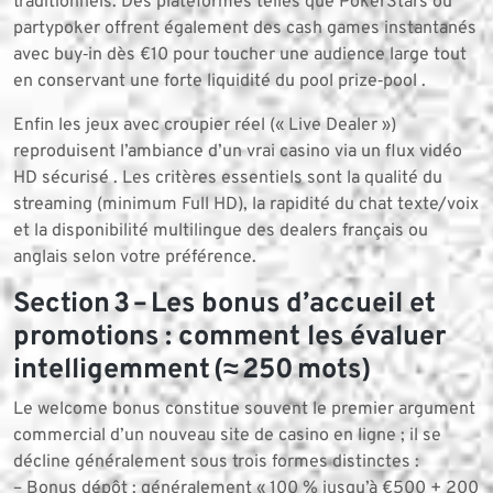
traditionnels. Des plateformes telles que PokerStars ou
partypoker offrent également des cash games instantanés
avec buy‑in dès €10 pour toucher une audience large tout
en conservant une forte liquidité du pool prize‑pool .
Enfin les jeux avec croupier réel (« Live Dealer »)
reproduisent l’ambiance d’un vrai casino via un flux vidéo
HD sécurisé . Les critères essentiels sont la qualité du
streaming (minimum Full HD), la rapidité du chat texte/voix
et la disponibilité multilingue des dealers français ou
anglais selon votre préférence.
Section 3 – Les bonus d’accueil et
promotions : comment les évaluer
intelligemment (≈ 250 mots)
Le welcome bonus constitue souvent le premier argument
commercial d’un nouveau site de casino en ligne ; il se
décline généralement sous trois formes distinctes :
– Bonus dépôt : généralement « 100 % jusqu’à €500 + 200