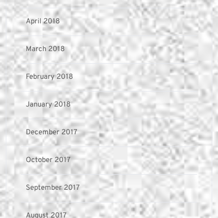
April 2018
March 2018
February 2018
January 2018
December 2017
October 2017
September 2017
August 2017