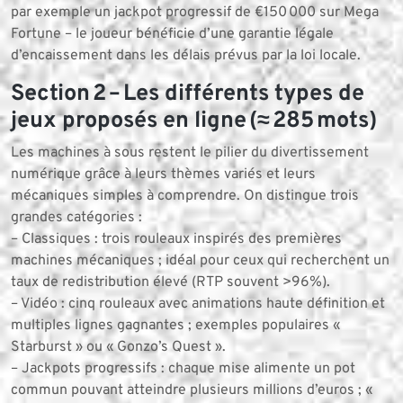
par exemple un jackpot progressif de €150 000 sur Mega
Fortune – le joueur bénéficie d’une garantie légale
d’encaissement dans les délais prévus par la loi locale.
Section 2 – Les différents types de
jeux proposés en ligne (≈ 285 mots)
Les machines à sous restent le pilier du divertissement
numérique grâce à leurs thèmes variés et leurs
mécaniques simples à comprendre. On distingue trois
grandes catégories :
– Classiques : trois rouleaux inspirés des premières
machines mécaniques ; idéal pour ceux qui recherchent un
taux de redistribution élevé (RTP souvent >96%).
– Vidéo : cinq rouleaux avec animations haute définition et
multiples lignes gagnantes ; exemples populaires «
Starburst » ou « Gonzo’s Quest ».
– Jackpots progressifs : chaque mise alimente un pot
commun pouvant atteindre plusieurs millions d’euros ; «