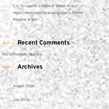
Czy To Legalne Zdalnie W Twoim Kraju
https://www.plslotticacasino.com/ . Poland
Register & Win
Recent Comments
No comments to show.
Archives
August 2026
July 2026