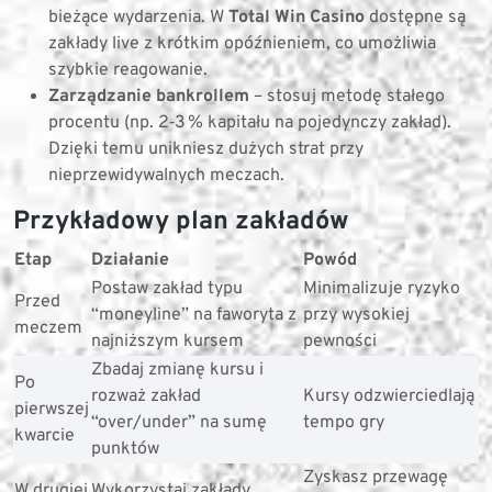
bieżące wydarzenia. W
Total Win Casino
dostępne są
zakłady live z krótkim opóźnieniem, co umożliwia
szybkie reagowanie.
Zarządzanie bankrollem
– stosuj metodę stałego
procentu (np. 2‑3 % kapitału na pojedynczy zakład).
Dzięki temu unikniesz dużych strat przy
nieprzewidywalnych meczach.
Przykładowy plan zakładów
Etap
Działanie
Powód
Postaw zakład typu
Minimalizuje ryzyko
Przed
“moneyline” na faworyta z
przy wysokiej
meczem
najniższym kursem
pewności
Zbadaj zmianę kursu i
Po
rozważ zakład
Kursy odzwierciedlają
pierwszej
“over/under” na sumę
tempo gry
kwarcie
punktów
Zyskasz przewagę
W drugiej
Wykorzystaj zakłady