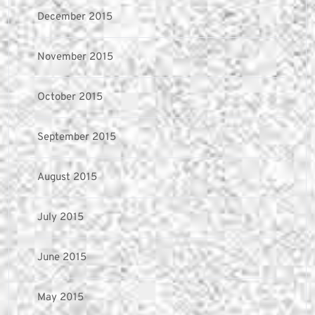
December 2015
November 2015
October 2015
September 2015
August 2015
July 2015
June 2015
May 2015