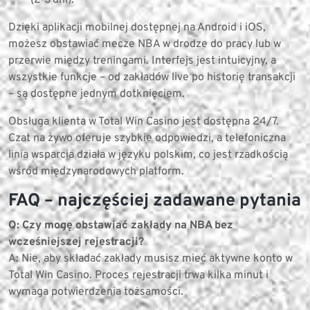
(2‑3 dni).
Dzięki aplikacji mobilnej dostępnej na Android i iOS,
możesz obstawiać mecze NBA w drodze do pracy lub w
przerwie między treningami. Interfejs jest intuicyjny, a
wszystkie funkcje – od zakładów live po historię transakcji
– są dostępne jednym dotknięciem.
Obsługa klienta w Total Win Casino jest dostępna 24/7.
Czat na żywo oferuje szybkie odpowiedzi, a telefoniczna
linia wsparcia działa w języku polskim, co jest rzadkością
wśród międzynarodowych platform.
FAQ – najczęściej zadawane pytania
Q: Czy mogę obstawiać zakłady na NBA bez
wcześniejszej rejestracji?
A: Nie, aby składać zakłady musisz mieć aktywne konto w
Total Win Casino. Proces rejestracji trwa kilka minut i
wymaga potwierdzenia tożsamości.