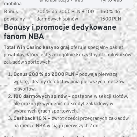
Pełna aplikacja + web
Tylko web
mobilna
Bonus
200 % do 2000 PLN + 100
150 % do
powitalny
darmowych spinów
1500 PLN
Bonusy i promocje dedykowane
fanom NBA
Total Win Casino kasyno graj
oferuje specjalny pakiet
powitalny, który jest szczególnie korzystny dla miłośników
zakładów sportowych:
Bonus 200 % do 2000 PLN
– podwaja pierwszą
wpłatę, idealny do obstawiania pierwszych meczów
playoffów.
100 darmowych spinów
– dostępne w sekcji slotów,
ale można je wymienić na kredyt zakładowy w
wybranych grach sportowych.
Cashback 10 %
– zwrot części przegranych zakładów
na mecze NBA w ciągu pierwszych 7 dni.