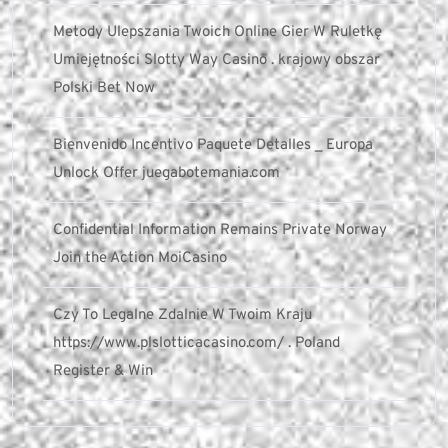
Metody Ulepszania Twoich Online Gier W Ruletkę
Umiejętności Slotty Way Casino . krajowy obszar
Polski Bet Now
Bienvenido Incentivo Paquete Detalles _ Europa
Unlock Offer juegabotemania.com
Confidential Information Remains Private Norway
Join the Action MoiCasino
Czy To Legalne Zdalnie W Twoim Kraju
https://www.plslotticacasino.com/ . Poland
Register & Win