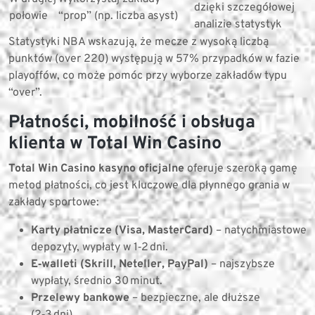
dzięki szczegółowej
połowie
“prop” (np. liczba asyst)
analizie statystyk
Statystyki NBA wskazują, że mecze z wysoką liczbą
punktów (over 220) występują w 57 % przypadków w fazie
playoffów, co może pomóc przy wyborze zakładów typu
“over”.
Płatności, mobilność i obsługa
klienta w Total Win Casino
Total Win Casino kasyno oficjalne
oferuje szeroką gamę
metod płatności, co jest kluczowe dla płynnego grania w
zakłady sportowe:
Karty płatnicze (Visa, MasterCard)
– natychmiastowe
depozyty, wypłaty w 1‑2 dni.
E‑walleti (Skrill, Neteller, PayPal)
– najszybsze
wypłaty, średnio 30 minut.
Przelewy bankowe
– bezpieczne, ale dłuższe