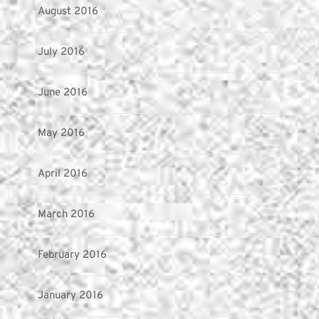
August 2016
July 2016
June 2016
May 2016
April 2016
March 2016
February 2016
January 2016