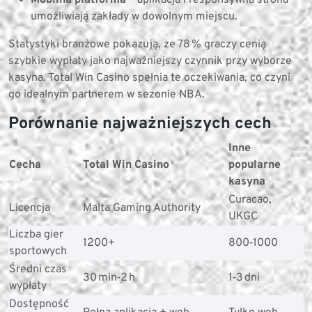
Mobilna platforma
– aplikacja i responsywna strona
umożliwiają zakłady w dowolnym miejscu.
Statystyki branżowe pokazują, że 78 % graczy cenią
szybkie wypłaty jako najważniejszy czynnik przy wyborze
kasyna. Total Win Casino spełnia te oczekiwania, co czyni
go idealnym partnerem w sezonie NBA.
Porównanie najważniejszych cech
Inne
Cecha
Total Win Casino
popularne
kasyna
Curacao,
Licencja
Malta Gaming Authority
UKGC
Liczba gier
1200+
800‑1000
sportowych
Średni czas
30 min‑2 h
1‑3 dni
wypłaty
Dostępność