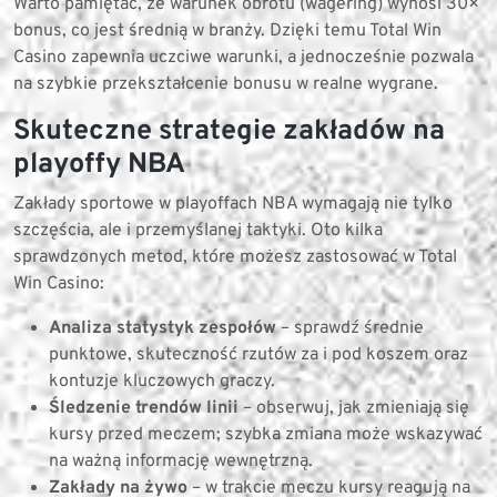
Warto pamiętać, że warunek obrotu (wagering) wynosi 30×
bonus, co jest średnią w branży. Dzięki temu Total Win
Casino zapewnia uczciwe warunki, a jednocześnie pozwala
na szybkie przekształcenie bonusu w realne wygrane.
Skuteczne strategie zakładów na
playoffy NBA
Zakłady sportowe w playoffach NBA wymagają nie tylko
szczęścia, ale i przemyślanej taktyki. Oto kilka
sprawdzonych metod, które możesz zastosować w Total
Win Casino:
Analiza statystyk zespołów
– sprawdź średnie
punktowe, skuteczność rzutów za i pod koszem oraz
kontuzje kluczowych graczy.
Śledzenie trendów linii
– obserwuj, jak zmieniają się
kursy przed meczem; szybka zmiana może wskazywać
na ważną informację wewnętrzną.
Zakłady na żywo
– w trakcie meczu kursy reagują na