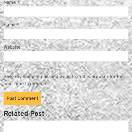
Name
*
Email
*
Website
Save my name, email, and website in this browser for the
next time I comment.
Related Post