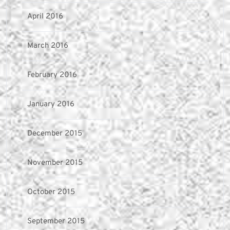
April 2016
March 2016
February 2016
January 2016
December 2015
November 2015
October 2015
September 2015