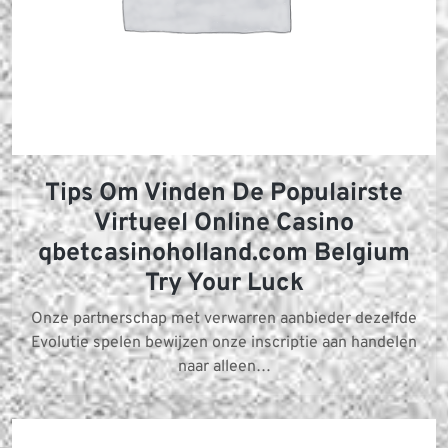
Tips Om Vinden De Populairste
Virtueel Online Casino
qbetcasinoholland.com Belgium
Try Your Luck
Onze partnerschap met verwarren aanbieder dezelfde
Evolutie spelen bewijzen onze inscriptie aan handelen
naar alleen…