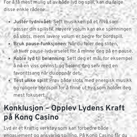
For å få mest mulig ut av både lyd og spill, kan du følge
disse enkle rådene:
Justér lydnivået
: Sett musikken på et nivå som
passer din spillstil. Høyere volum kan øke spenningen
på slots, mens lavere volum er bedre for bordspill.
Bruk pause‑funksjonen
: Når du føler deg sliten,
aktiver pause‑lydvarselet for å minne deg på en pause.
Koble lyd til belønning
: Sett deg et mål, for eksempel
å nå en viss gevinst, og belønn deg selv med en
favorittsang når du oppnår det.
Test ulike spill
: Prøv både slots med energisk musikk
og roligere bordspill for å finne ut hva som holder deg
mest fokusert.
Konklusjon – Opplev Lydens Kraft
på Kong Casino
Lyd er et kraftig verktøy som kan forbedre både
engasjement og ansvarlig spilling. På Kong Casino får du