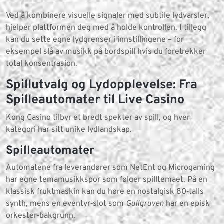
Ved å kombinere visuelle signaler med subtile lydvarsler,
hjelper plattformen deg med å holde kontrollen. I tillegg
kan du sette egne lydgrenser i innstillingene – for
eksempel slå av musikk på bordspill hvis du foretrekker
total konsentrasjon.
Spillutvalg og Lydopplevelse: Fra
Spilleautomater til Live Casino
Kong Casino tilbyr et bredt spekter av spill, og hver
kategori har sitt unike lydlandskap.
Spilleautomater
Automatene fra leverandører som NetEnt og Microgaming
har egne temamusikkspor som følger spilltemaet. På en
klassisk fruktmaskin kan du høre en nostalgisk 80‑talls
synth, mens en eventyr‑slot som
Gullgruven
har en episk
orkester‑bakgrunn.