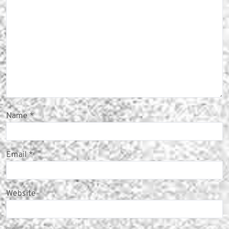
Name
*
Email
*
Website