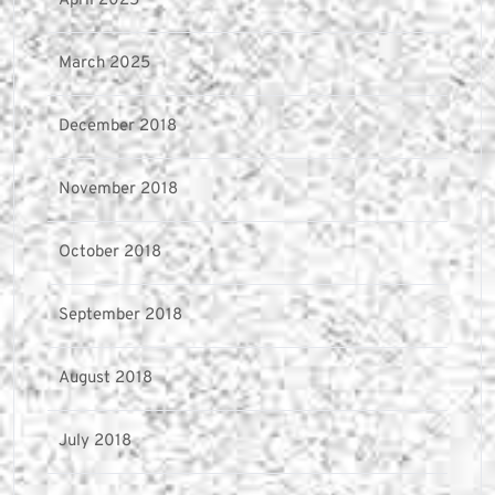
April 2025
March 2025
December 2018
November 2018
October 2018
September 2018
August 2018
July 2018