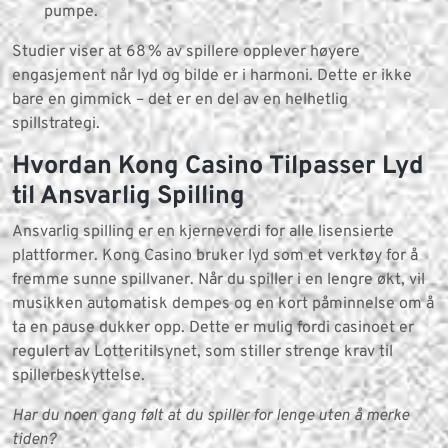
pumpe.
Studier viser at 68 % av spillere opplever høyere
engasjement når lyd og bilde er i harmoni. Dette er ikke
bare en gimmick – det er en del av en helhetlig
spillstrategi.
Hvordan Kong Casino Tilpasser Lyd
til Ansvarlig Spilling
Ansvarlig spilling er en kjerneverdi for alle lisensierte
plattformer. Kong Casino bruker lyd som et verktøy for å
fremme sunne spillvaner. Når du spiller i en lengre økt, vil
musikken automatisk dempes og en kort påminnelse om å
ta en pause dukker opp. Dette er mulig fordi casinoet er
regulert av Lotteritilsynet, som stiller strenge krav til
spillerbeskyttelse.
Har du noen gang følt at du spiller for lenge uten å merke
tiden?