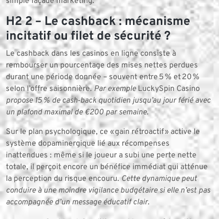
simple façade marketing.
H2 2 – Le cashback : mécanisme
incitatif ou filet de sécurité ?
Le cashback dans les casinos en ligne consiste à
rembourser un pourcentage des mises nettes perdues
durant une période donnée – souvent entre 5 % et 20 %
selon l’offre saisonnière
. Par exemple
LuckySpin Casino
propose 15 % de cash‑back quotidien jusqu’au jour férié avec
un plafond maximal de €200 par semaine.
Sur le plan psychologique, ce « gain rétroactif » active le
système dopaminergique lié aux récompenses
inattendues : même si le joueur a subi une perte nette
totale, il perçoit encore un bénéfice immédiat qui atténue
la perception du risque encouru.
Cette dynamique peut
conduire à une moindre vigilance budgétaire si elle n’est pas
accompagnée d’un message éducatif clair.