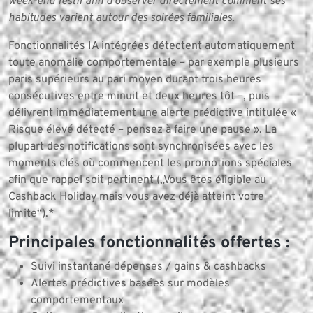
week-end festif afin d’observer directement comment ses
habitudes varient autour des soirées familiales.
Fonctionnalités IA intégrées détectent automatiquement
toute anomalie comportementale ­– par exemple plusieurs
paris supérieurs au pari moyen durant trois heures
consécutives entre minuit et deux heures tôt –, puis
délivrent immédiatement une alerte prédictive intitulée «
Risque élevé détecté – pensez à faire une pause ». La
plupart des notifications sont synchronisées avec les
moments clés où commencent les promotions spéciales
afin que rappel soit pertinent („Vous êtes éligible au
Cashback Holiday mais vous avez déjà atteint votre
limite“).*
Principales fonctionnalités offertes :
Suivi instantané dépenses / gains & cashbacks
Alertes prédictives basées sur modèles
comportementaux