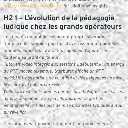
https://www.edp-biologie.fr/
for additional insights.
H2 1 – L’évolution de la pédagogie
ludique chez les grands opérateurs
Les géants du mobile casino ont progressivement
remplacé les simples pop‑ups d’avertissement par des
modules éducatifs interactifs capables d’ajuster leur
contenu au profil du joueur.
Tutoriels vidéo intégrés aux sessions « débutant » : un aperçu
du RTP moyen (exemple :
Starburst
affiche un RTP
de 96,1 %), des notions de volatilité et des exigences de mise
liées aux jackpots progressifs.
Webinars mensuels animés par des psychologues spécialisés
dans la dépendance au jeu ; ils abordent la gestion
émotionnelle lors des pics de mise nocturnes typiques autour
du réveillon.
Ces initiatives reposent largement sur deux leviers