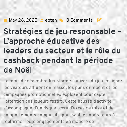
Skip
to
content
May 28, 2025
ebteh
0 Comments
May
ebteh
28,
Stratégies de jeu responsable –
2025
L’approche éducative des
leaders du secteur et le rôle du
cashback pendant la période
de Noël
Le mois de décembre transforme l’univers du jeu en ligne :
les visiteurs affluent en masse, les paris grimpent et les
campagnes promotionnelles explosent pour capter
l’attention des joueurs festifs. Cette hausse d’activité
s’accompagne d’un risque accru d’excès de mise et de
comportements compulsifs, poussant les opérateurs à
réaffirmer leurs engagements en matière de