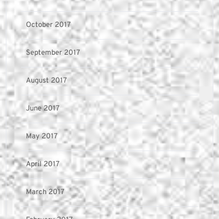
October 2017
September 2017
August 2017
June 2017
May 2017
April 2017
March 2017