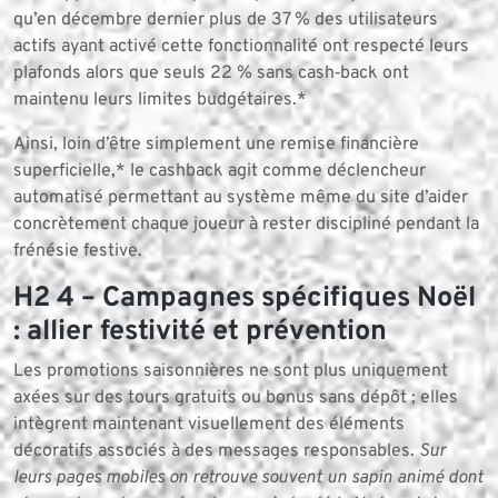
qu’en décembre dernier plus de 37 % des utilisateurs
actifs ayant activé cette fonctionnalité ont respecté leurs
plafonds alors que seuls 22 % sans cash‑back ont
maintenu leurs limites budgétaires.*
Ainsi, loin d’être simplement une remise financière
superficielle,* le cashback agit comme déclencheur
automatisé permettant au système même du site d’aider
concrètement chaque joueur à rester discipliné pendant la
frénésie festive.
H2 4 – Campagnes spécifiques Noël
: allier festivité et prévention
Les promotions saisonnières ne sont plus uniquement
axées sur des tours gratuits ou bonus sans dépôt ; elles
intègrent maintenant visuellement des éléments
décoratifs associés à des messages responsables.
Sur
leurs pages mobiles on retrouve souvent un sapin animé dont