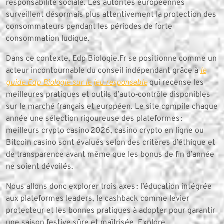
responsabilité sociale. Les autorités européennes
surveillent désormais plus attentivement la protection des
consommateurs pendant les périodes de forte
consommation ludique.
Dans ce contexte, Edp Biologie.Fr se positionne comme un
acteur incontournable du conseil indépendant grâce à
le
guide Edp Biologie sur le jeu responsable
qui recense les
meilleures pratiques et outils d’auto‑contrôle disponibles
sur le marché français et européen. Le site compile chaque
année une sélection rigoureuse des plateformes :
meilleurs crypto casino 2026, casino crypto en ligne ou
Bitcoin casino sont évalués selon des critères d’éthique et
de transparence avant même que les bonus de fin d’année
ne soient dévoilés.
Nous allons donc explorer trois axes : l’éducation intégrée
aux plateformes leaders, le cashback comme levier
protecteur et les bonnes pratiques à adopter pour garantir
une saison festive sûre et maîtrisée. Explore