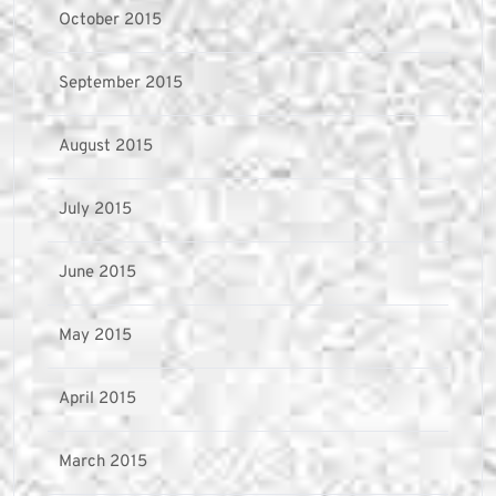
October 2015
September 2015
August 2015
July 2015
June 2015
May 2015
April 2015
March 2015