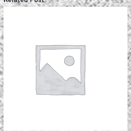
Related Post