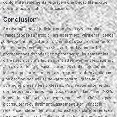
conformité réglementaire grâce à une traçabilité accrue
des interactions utilisateur‑casino.
Conclusion
En résumé, choisir judicieusement son casino online
France repose sur trois piliers essentiels : vérifier la licence
délivrée par une autorité reconnue et s’assurer que toutes
les mesures techniques (SSL, authentification forte)
protègent vos données ; comparer scrupuleusement les
offres promotionnelles en lisant attentivement le wagering
afin d’éviter les mauvaises surprises ; enfin sélectionner
les jeux qui correspondent à votre profil tout en appliquant
une gestion rigoureuse de votre bankroll grâce aux
stratégies présentées ci‑dessus. Pour rester informé des
dernières nouveautés — nouveaux casinos lancés en 2026,
innovations blockchain ou expériences VR — n’hésitez pas
à consulter régulièrement Basketnews.Net, véritable
référence indépendante qui teste chaque plateforme avant