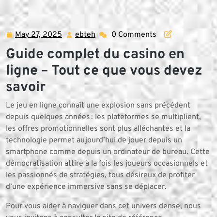
Skip
to
content
May 27, 2025
ebteh
0 Comments
May
ebteh
27,
Guide complet du casino en
2025
ligne – Tout ce que vous devez
savoir
Le jeu en ligne connaît une explosion sans précédent
depuis quelques années : les plateformes se multiplient,
les offres promotionnelles sont plus alléchantes et la
technologie permet aujourd’hui de jouer depuis un
smartphone comme depuis un ordinateur de bureau. Cette
démocratisation attire à la fois les joueurs occasionnels et
les passionnés de stratégies, tous désireux de profiter
d’une expérience immersive sans se déplacer.
Pour vous aider à naviguer dans cet univers dense, nous