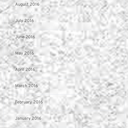
August 2016
July 2016
June 2016
May 2016
April 2016
March 2016
February 2016
January 2016