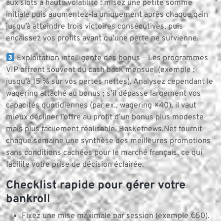
aux slots à haute volatilité : misez une petite somme
initiale puis augmentez-la uniquement après chaque gain
jusqu’à atteindre trois victoires consécutives, puis
encaissez vos profits avant qu’une perte ne survienne.
Exploitation intelligente des bonus – Les programmes
VIP offrent souvent du cash back mensuel (exemple :
jusqu’à 15 % sur vos pertes nettes). Analysez cependant le
wagering attaché au bonus ; s’il dépasse largement vos
capacités quotidiennes (par ex., wagering ×40), il vaut
mieux décliner l’offre au profit d’un bonus plus modeste
mais plus facilement réalisable. Basketnews.Net fournit
chaque semaine une synthèse des meilleures promotions
sans conditions cachées pour le marché français, ce qui
facilite votre prise de décision éclairée.
Checklist rapide pour gérer votre
bankroll
Fixez une mise maximale par session (exemple €50).