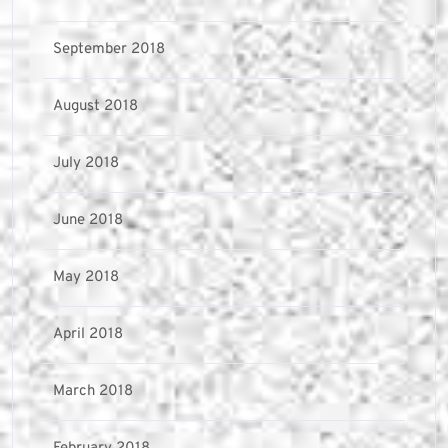
September 2018
August 2018
July 2018
June 2018
May 2018
April 2018
March 2018