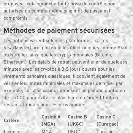
proposée ; cela empêche toute prise de contrôle non
autorisée du compte même si le mot de passe est
compromis.
Méthodes de paiement sécurisées
Les options varient selon les plateformes : cartes
Visa/MasterCard, portefeuilles électroniques comme Skrill
ou Neteller, ainsi que les crypto‑monnaies (Bitcoin,
Ethereum). Les délais de retrait peuvent aller de quelques
minutes avec les cryptos à 3‑5 jours ouvrés pour les
virements bancaires classiques. Il convient également de
vérifier les limites minimales et maximales de mise ; par
exemple, certains casinos imposent un plafond quotidien
de €5 000 pour éviter le blanchiment d’argent tout en
restant attractifs pour les gros joueurs.
Casino A
Casino B
Casino C
Critère
(MGA)
(UKGC)
(Curaçao)
Licence
MGA
UKGC
Curaçao