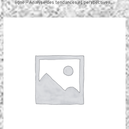
ligne – Analyse des tendances et perspectives…