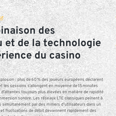
inaison des
u et de la technologie
érience du casino
xplosion : plus de 60 % des joueurs européens déclarent
 et les sessions s’allongent en moyenne de 15 minutes
’attentes toujours plus élevées en matière de rapidité
’immersion sonore. Les réseaux LTE classiques peinent à
és simultanément par des milliers d’utilisateurs dans un
 et fluctuations de débit deviennent rapidement des