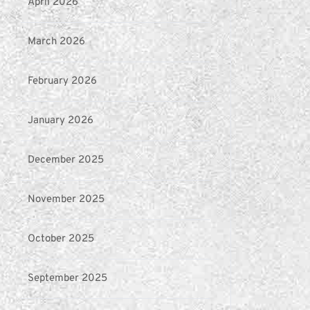
April 2026
March 2026
February 2026
January 2026
December 2025
November 2025
October 2025
September 2025