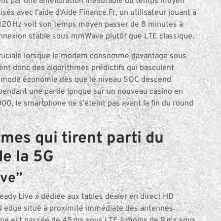
ment par une amélioration mesurable du temps moyen
isés avec l’aide d’Aide Finance.Fr, un utilisateur jouant à
an 120 Hz voit son temps moyen passer de 8 minutes à
connexion stable sous mmWave plutôt que LTE classique.
t cruciale lorsque le modem consomme davantage sous
ent donc des algorithmes prédictifs qui basculent
 mode économie dès que le niveau SOC descend
endant une partie longue sur un nouveau casino en
00, le smartphone ne s’éteint pas avant la fin du round
mes qui tirent parti du
e la 5G
ive”
eady Live » dédiée aux tables dealer en direct HD
DN edge situé à proximité immédiate des antennes
nne est passée de 45 ms sous LTE à moins de 9 ms sous