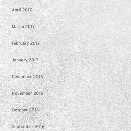
April 2017
March 2017
February 2017
January 2017
December 2016
November 2016
October 2016
September 2016