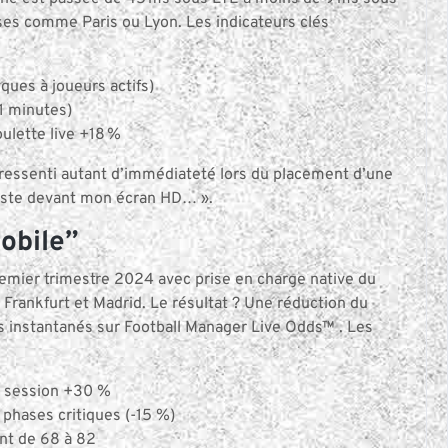
es comme Paris ou Lyon. Les indicateurs clés
ques à joueurs actifs)
1 minutes)
ulette live +18 %
s ressenti autant d’immédiateté lors du placement d’une
 juste devant mon écran HD… ».
obile”
emier trimestre 2024 avec prise en charge native du
Frankfurt et Madrid. Le résultat ? Une réduction du
ifs instantanés sur Football Manager Live Odds™ . Les
r session +30 %
phases critiques (-15 %)
ant de 68 à 82