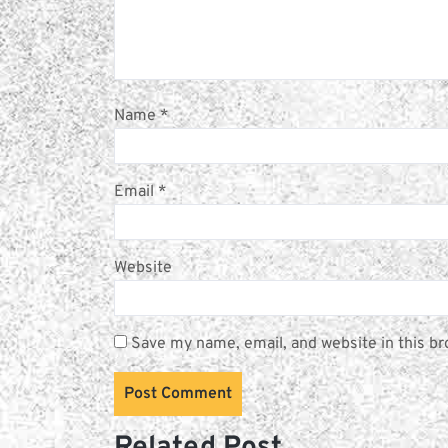
Name
*
Email
*
Website
Save my name, email, and website in this br