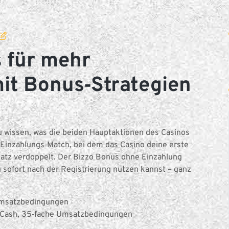
s für mehr
t Bonus‑Strategien
u wissen, was die beiden Hauptaktionen des Casinos
 Einzahlungs‑Match, bei dem das Casino deine erste
atz verdoppelt. Der Bizzo Bonus ohne Einzahlung
 sofort nach der Registrierung nutzen kannst – ganz
 Umsatzbedingungen
s‑Cash, 35‑fache Umsatzbedingungen