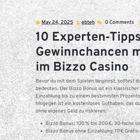
Skip
to
content
May 24, 2025
ebteh
0 Comments
May
ebteh
24,
10 Experten‑Tipp
2025
Gewinnchancen mi
im Bizzo Casino
Bevor du mit dem Spielen beginnst, solltest d
bedeuten. Der Bizzo Bonus ist ein klassischer
Einzahlung bis zu einem bestimmten Prozents
hingegen ist ein kostenloses Guthaben, das du
ohne eigenes Geld zu riskieren.
Bizzo Bonus: 100 % bis 200 €, 30‑fache
Bizzo Bonus ohne Einzahlung: 10 € Grati