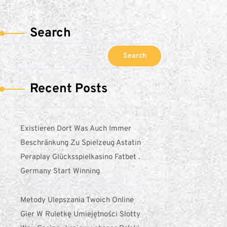
Search
Search
Recent Posts
Existieren Dort Was Auch Immer
Beschränkung Zu Spielzeug Astatin
Peraplay Glücksspielkasino Fatbet .
Germany Start Winning
Metody Ulepszania Twoich Online
Gier W Ruletkę Umiejętności Slotty