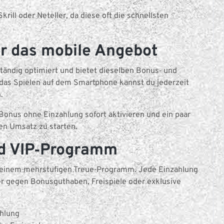
rill oder Neteller, da diese oft die schnellsten
er das mobile Angebot
ständig optimiert und bietet dieselben Bonus‑ und
 das Spielen auf dem Smartphone kannst du jederzeit
.
Bonus ohne Einzahlung sofort aktivieren und ein paar
en Umsatz zu starten.
nd VIP‑Programm
t einem mehrstufigen Treue‑Programm. Jede Einzahlung
er gegen Bonusguthaben, Freispiele oder exklusive
ahlung