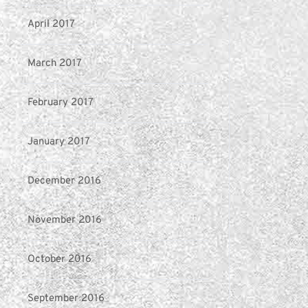
April 2017
March 2017
February 2017
January 2017
December 2016
November 2016
October 2016
September 2016