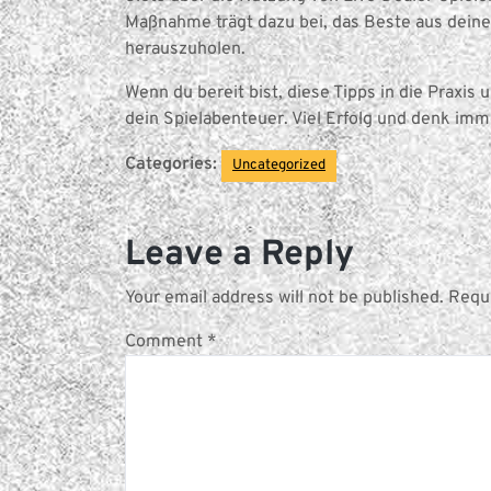
Maßnahme trägt dazu bei, das Beste aus dei
herauszuholen.
Wenn du bereit bist, diese Tipps in die Praxi
dein Spielabenteuer. Viel Erfolg und denk im
Categories:
Uncategorized
Leave a Reply
Your email address will not be published.
Requi
Comment
*