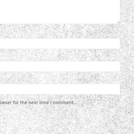
owser for the next time I comment.