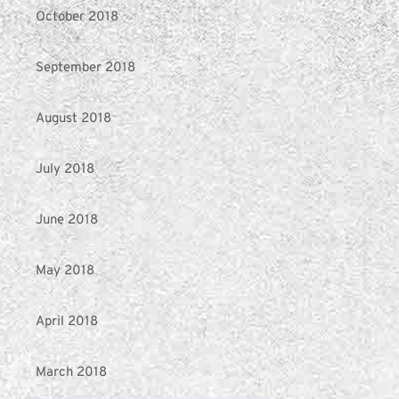
October 2018
September 2018
August 2018
July 2018
June 2018
May 2018
April 2018
March 2018