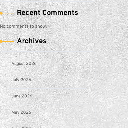
Recent Comments
No comments to show.
Archives
August 2026
July 2026
June 2026
May 2026