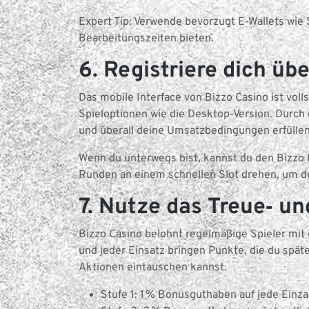
Expert Tip: Verwende bevorzugt E‑Wallets wie Sk
Bearbeitungszeiten bieten.
6. Registriere dich üb
Das mobile Interface von Bizzo Casino ist voll
Spieloptionen wie die Desktop‑Version. Durch
und überall deine Umsatzbedingungen erfüllen
Wenn du unterwegs bist, kannst du den Bizzo 
Runden an einem schnellen Slot drehen, um d
7. Nutze das Treue‑ u
Bizzo Casino belohnt regelmäßige Spieler mi
und jeder Einsatz bringen Punkte, die du spät
Aktionen eintauschen kannst.
Stufe 1: 1 % Bonusguthaben auf jede Einz