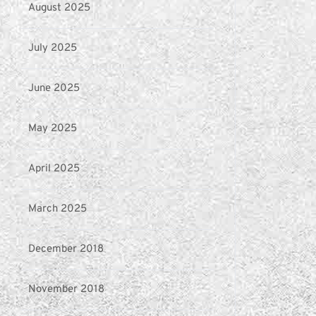
August 2025
July 2025
June 2025
May 2025
April 2025
March 2025
December 2018
November 2018