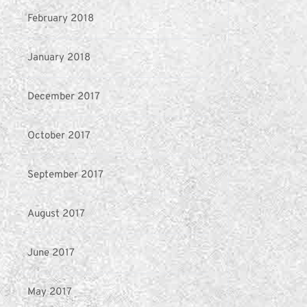
February 2018
January 2018
December 2017
October 2017
September 2017
August 2017
June 2017
May 2017