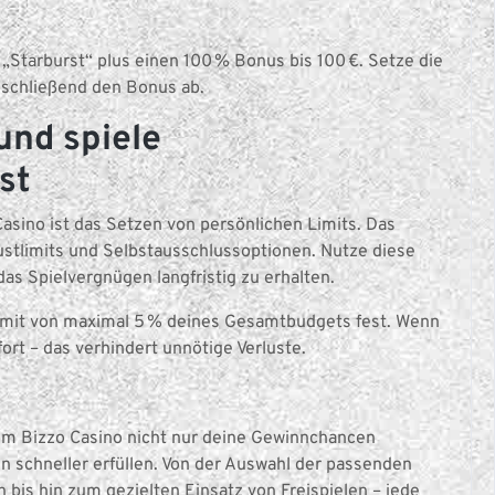
t „Starburst“ plus einen 100 % Bonus bis 100 €. Setze die
anschließend den Bonus ab.
 und spiele
st
asino ist das Setzen von persönlichen Limits. Das
lustlimits und Selbstausschlussoptionen. Nutze diese
s Spielvergnügen langfristig zu erhalten.
tlimit von maximal 5 % deines Gesamtbudgets fest. Wenn
ort – das verhindert unnötige Verluste.
 im Bizzo Casino nicht nur deine Gewinnchancen
 schneller erfüllen. Von der Auswahl der passenden
 bis hin zum gezielten Einsatz von Freispielen – jede