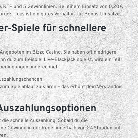
 % RTP und 5 Gewinnlinien. Bei einem Einsatz von 0,20 €
urück – das ist ein gutes Verhältnis für Bonus‑Umsätze.
er‑Spiele für schnellere
 Angeboten im Bizzo Casino. Sie haben oft niedrigere
 du zum Beispiel Live‑Blackjack spielst, wird ein Teil
zbedingungen angerechnet.
 Auszahlungschancen
zum Spielablauf zu klären – das erhöht dein Verständnis
 Auszahlungsoptionen
t die schnelle Auszahlung. Sobald du die
ine Gewinne in der Regel innerhalb von 24 Stunden auf
ren.