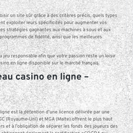
sir un site sûr grâce à des critères précis, quels types
nt exploiter leurs spécificités pour augmenter vos
es stratégies gagnantes aux machines à sous et aux
programmes de fidélité, ainsi que les meilleures
 jeu responsable afin que votre passion reste un loisir
sino en ligne disponible sur le marché français.
eau casino en ligne –
gne est la détention d’une licence délivrée par une
GC (Royaume‑Uni) et MGA (Malte) offrent le plus haut
rs et à l’obligation de séparer les fonds des joueurs des