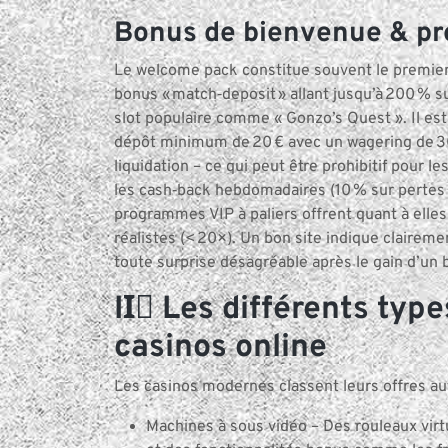
Bonus de bienvenue & pr
Le welcome pack constitue souvent le premier
bonus « match‑deposit » allant jusqu’à 200 % s
slot populaire comme « Gonzo’s Quest ». Il est 
dépôt minimum de 20 € avec un wagering de 30×
liquidation – ce qui peut être prohibitif pour 
les cash‑back hebdomadaires (10 % sur pertes n
programmes VIP à paliers offrent quant à elles
réalistes (< 20×). Un bon site indique claireme
toute surprise désagréable après le gain d’un 
II️⃣ Les différents typ
casinos online
Les casinos modernes classent leurs offres aut
Machines à sous vidéo – Des rouleaux virtu