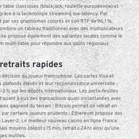
table classiques (blackjack, roulette européenne) et
râce à la technologie streaming low‑latency. Par
it par ses graphismes colorés et son RTP de 96,1 %,
combine un tableau traditionnel avec des multiplicateurs
n site propose également des variantes locales comme le
em multi‑table pour répondre aux goûts régionaux
etraits rapides
 décision du joueur francophone. Les cartes Visa et
s plafonds élevés et leur reconnaissance universelle ;
2–3 % sur les dépôts internationaux. Les porte‑feuilles
nt quant à eux des transactions quasi instantanées avec
ies gagnent du terrain : Bitcoin permet un retrait en
s par certains joueurs prudents ; Ethereum propose des
u Layer‑2. Le meilleur nouveau casino en ligne France
lais moyens (dépot ≤ 15 min, retrait ≤ 24 h) ainsi qu’une
es inutiles.