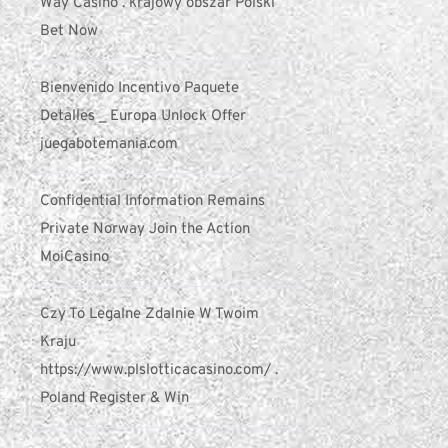
Way Casino . krajowy obszar Polski
Bet Now
Bienvenido Incentivo Paquete
Detalles _ Europa Unlock Offer
juegabotemania.com
Confidential Information Remains
Private Norway Join the Action
MoiCasino
Czy To Legalne Zdalnie W Twoim
Kraju
https://www.plslotticacasino.com/ .
Poland Register & Win