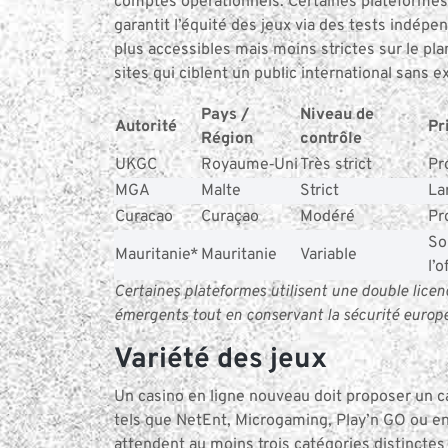
comptes opérationnels. Certaines plateformes
garantit l’équité des jeux via des tests indép
plus accessibles mais moins strictes sur le pla
sites qui ciblent un public international sans
Pays /
Niveau de
Autorité
Pr
Région
contrôle
UKGC
Royaume‑Uni
Très strict
Pr
MGA
Malte
Strict
La
Curacao
Curaçao
Modéré
Pr
So
Mauritanie*
Mauritanie
Variable
l’o
Certaines plateformes utilisent une double lice
émergents tout en conservant la sécurité europ
Variété des jeux
Un casino en ligne nouveau doit proposer un c
tels que NetEnt, Microgaming, Play’n GO ou en
attendent au moins trois catégories distincte