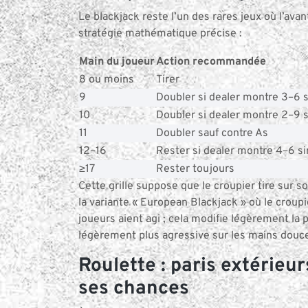
Le blackjack reste l’un des rares jeux où l’ava
stratégie mathématique précise :
Main du joueur
Action recommandée
8 ou moins
Tirer
9
Doubler si dealer montre 3–6 s
10
Doubler si dealer montre 2–9 s
11
Doubler sauf contre As
12–16
Rester si dealer montre 4–6 si
≥17
Rester toujours
Cette grille suppose que le croupier tire sur sof
la variante « European Blackjack » où le croup
joueurs aient agi ; cela modifie légèrement la p
légèrement plus agressive sur les mains douc
Roulette : paris extérieur
ses chances