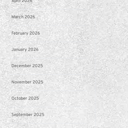
April 2026
March 2026
February 2026
January 2026
December 2025
November 2025
October 2025
September 2025