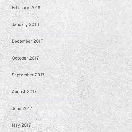
February 2018
January 2018
December 2017
October 2017
September 2017
August 2017
June 2017
May 2017