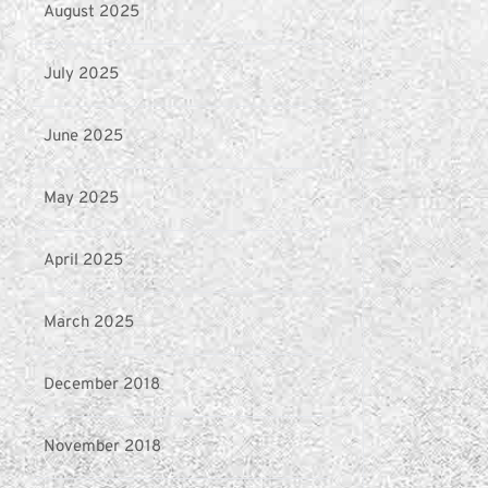
August 2025
July 2025
June 2025
May 2025
April 2025
March 2025
December 2018
November 2018