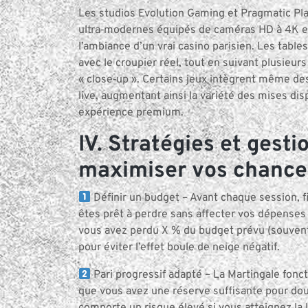
Les studios Evolution Gaming et Pragmatic Pla
ultra‑modernes équipés de caméras HD à 4K et
l’ambiance d’un vrai casino parisien. Les tables 
avec le croupier réel, tout en suivant plusieurs
« close‑up ». Certains jeux intègrent même des
live, augmentant ainsi la variété des mises di
expérience premium.
IV. Stratégies et gesti
maximiser vos chance
Définir un budget – Avant chaque session, 
êtes prêt à perdre sans affecter vos dépenses c
vous avez perdu X % du budget prévu (souvent
pour éviter l’effet boule de neige négatif.
Pari progressif adapté – La Martingale fonct
que vous avez une réserve suffisante pour doub