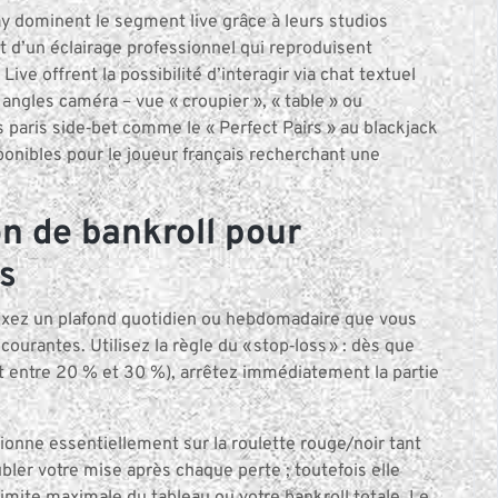
y dominent le segment live grâce à leurs studios
 d’un éclairage professionnel qui reproduisent
Live offrent la possibilité d’interagir via chat textuel
 angles caméra – vue « croupier », « table » ou
 paris side‑bet comme le « Perfect Pairs » au blackjack
sponibles pour le joueur français recherchant une
on de bankroll pour
s
fixez un plafond quotidien ou hebdomadaire que vous
ourantes. Utilisez la règle du « stop‑loss » : dès que
 entre 20 % et 30 %), arrêtez immédiatement la partie
ionne essentiellement sur la roulette rouge/noir tant
ler votre mise après chaque perte ; toutefois elle