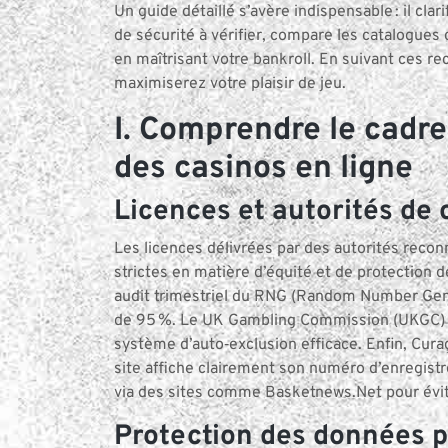
Un guide détaillé s’avère indispensable : il clar
de sécurité à vérifier, compare les catalogue
en maîtrisant votre bankroll. En suivant ces r
maximiserez votre plaisir de jeu.
I. Comprendre le cadre 
des casinos en ligne
Licences et autorités de 
Les licences délivrées par des autorités reco
strictes en matière d’équité et de protection
audit trimestriel du RNG (Random Number Gen
de 95 %. Le UK Gambling Commission (UKGC) ex
système d’auto‑exclusion efficace. Enfin, Cura
site affiche clairement son numéro d’enregistre
via des sites comme Basketnews.Net pour évit
Protection des données 