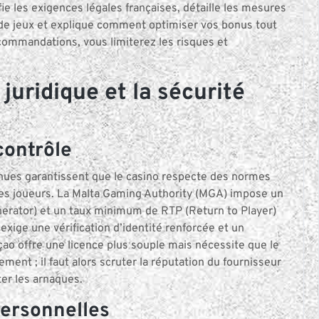
ifie les exigences légales françaises, détaille les mesures
s de jeux et explique comment optimiser vos bonus tout
ecommandations, vous limiterez les risques et
juridique et la sécurité
contrôle
nnues garantissent que le casino respecte des normes
 des joueurs. La Malta Gaming Authority (MGA) impose un
erator) et un taux minimum de RTP (Return to Player)
ige une vérification d’identité renforcée et un
çao offre une licence plus souple mais nécessite que le
ment ; il faut alors scruter la réputation du fournisseur
er les arnaques.
personnelles