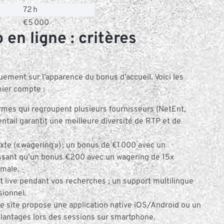
72 h
€5 000
o en ligne : critères
uement sur l’apparence du bonus d’accueil. Voici les
mier compte :
formes qui regroupent plusieurs fournisseurs (NetEnt,
ntail garantit une meilleure diversité de RTP et de
texte (« wagering ») ; un bonus de €1 000 avec un
essant qu’un bonus €200 avec un wagering de 15x
imale.
hat live pendant vos recherches ; un support multilingue
sionnel.
le site propose une application native iOS/Android ou un
 plantages lors des sessions sur smartphone.