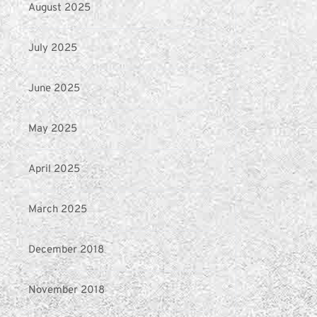
August 2025
July 2025
June 2025
May 2025
April 2025
March 2025
December 2018
November 2018