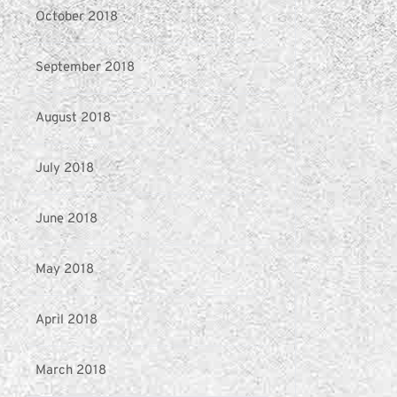
October 2018
September 2018
August 2018
July 2018
June 2018
May 2018
April 2018
March 2018