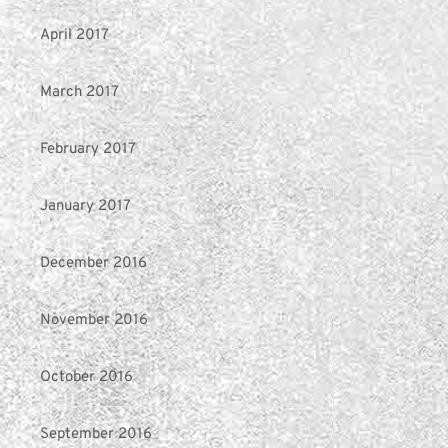
April 2017
March 2017
February 2017
January 2017
December 2016
November 2016
October 2016
September 2016