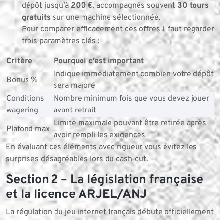
dépôt jusqu’à
200 €
, accompagnés souvent
30 tours
gratuits
sur une machine sélectionnée.
Pour comparer efficacement ces offres il faut regarder
trois paramètres clés :
Critère
Pourquoi c’est important
Indique immédiatement combien votre dépôt
Bonus %
sera majoré
Conditions
Nombre minimum fois que vous devez jouer
wagering
avant retrait
Limite maximale pouvant être retirée après
Plafond max
avoir rempli les exigences
En évaluant ces éléments avec rigueur vous évitez les
surprises désagréables lors du cash‑out.
Section 2 – La législation française
et la licence ARJEL/ANJ
La régulation du jeu internet français débute officiellement