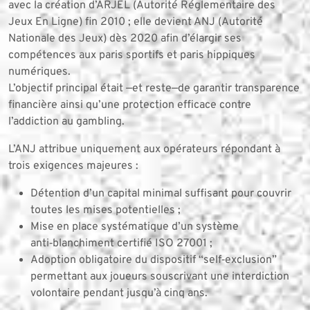
avec la création d’ARJEL (Autorité Réglementaire des
Jeux En Ligne) fin 2010 ; elle devient ANJ (Autorité
Nationale des Jeux) dès 2020 afin d’élargir ses
compétences aux paris sportifs et paris hippiques
numériques.
L’objectif principal était —et reste—de garantir transparence
financière ainsi qu’une protection efficace contre
l’addiction au gambling.
L’ANJ attribue uniquement aux opérateurs répondant à
trois exigences majeures :
Détention d’un capital minimal suffisant pour couvrir
toutes les mises potentielles ;
Mise en place systématique d’un système
anti‑blanchiment certifié ISO 27001 ;
Adoption obligatoire du dispositif “self‑exclusion”
permettant aux joueurs souscrivant une interdiction
volontaire pendant jusqu’à cinq ans.