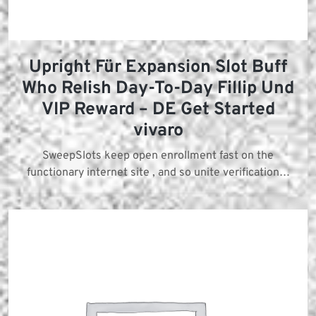
Upright Für Expansion Slot Buff
Who Relish Day-To-Day Fillip Und
VIP Reward – DE Get Started
vivaro
SweepSlots keep open enrollment fast on the
functionary internet site , and so unite verification…