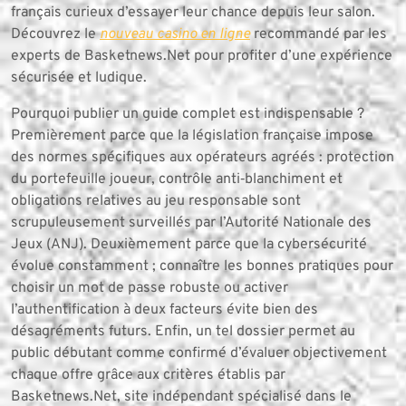
français curieux d’essayer leur chance depuis leur salon.
Découvrez le
nouveau casino en ligne
recommandé par les
experts de Basketnews.Net pour profiter d’une expérience
sécurisée et ludique.
Pourquoi publier un guide complet est indispensable ?
Premièrement parce que la législation française impose
des normes spécifiques aux opérateurs agréés : protection
du portefeuille joueur, contrôle anti‑blanchiment et
obligations relatives au jeu responsable sont
scrupuleusement surveillés par l’Autorité Nationale des
Jeux (ANJ). Deuxièmement parce que la cybersécurité
évolue constamment ; connaître les bonnes pratiques pour
choisir un mot de passe robuste ou activer
l’authentification à deux facteurs évite bien des
désagréments futurs. Enfin, un tel dossier permet au
public débutant comme confirmé d’évaluer objectivement
chaque offre grâce aux critères établis par
Basketnews.Net, site indépendant spécialisé dans le