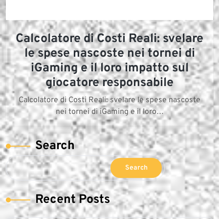
Calcolatore di Costi Reali: svelare
le spese nascoste nei tornei di
iGaming e il loro impatto sul
giocatore responsabile
Calcolatore di Costi Reali: svelare le spese nascoste
nei tornei di iGaming e il loro…
Search
Search
Recent Posts