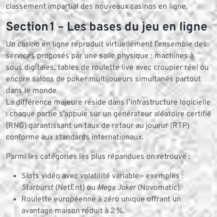
classement impartial des nouveaux casinos en ligne.
Section 1 – Les bases du jeu en ligne
Un casino en ligne reproduit virtuellement l’ensemble des
services proposés par une salle physique : machines à
sous digitales, tables de roulette live avec croupier réel ou
encore salons de poker multijoueurs simultanés partout
dans le monde.
La différence majeure réside dans l’infrastructure logicielle
: chaque partie s’appuie sur un générateur aléatoire certifié
(RNG) garantissant un taux de retour au joueur (RTP)
conforme aux standards internationaux.
Parmi les catégories les plus répandues on retrouve :
Slots vidéo avec volatilité variable – exemples :
Starburst
(NetEnt) ou
Mega Joker
(Novomatic).
Roulette européenne à zéro unique offrant un
avantage maison réduit à 2 %.