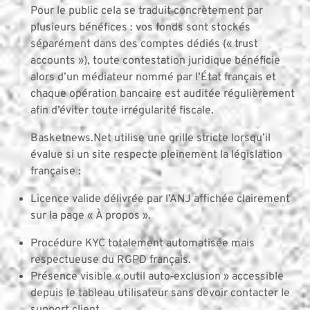
Pour le public cela se traduit concrètement par
plusieurs bénéfices : vos fonds sont stockés
séparément dans des comptes dédiés (« trust
accounts »), toute contestation juridique bénéficie
alors d’un médiateur nommé par l’État français et
chaque opération bancaire est auditée régulièrement
afin d’éviter toute irrégularité fiscale.
Basketnews.Net utilise une grille stricte lorsqu’il
évalue si un site respecte pleinement la législation
française :
Licence valide délivrée par l’ANJ affichée clairement
sur la page « À propos ».
Procédure KYC totalement automatisée mais
respectueuse du RGPD français.
Présence visible « outil auto‑exclusion » accessible
depuis le tableau utilisateur sans devoir contacter le