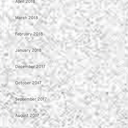
April 2018
March 2018
February 2018
January 2018
December 2017
October 2017
September 2017
August 2017