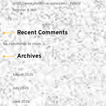
https://www.plslotticacasino.com/ . Poland
Register & Win
Recent Comments
No comments to show.
Archives
August 2026
July 2026
June 2026