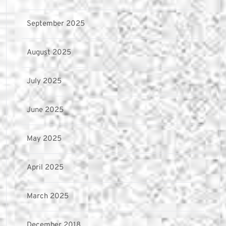
September 2025
August 2025
July 2025
June 2025
May 2025
April 2025
March 2025
December 2018