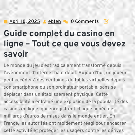
Skip
to
content
April 18, 2025
ebteh
0 Comments
April
ebteh
18,
Guide complet du casino en
2025
ligne – Tout ce que vous devez
savoir
Le monde du jeu s’est radicalement transformé depuis
l’avènement d’Internet haut débit. Aujourd’hui, un joueur
peut accéder à des centaines de tables virtuelles depuis
son smartphone ou son ordinateur portable, sans se
déplacer dans un établissement physique. Cette
accessibilité a entraîné une explosion de la popularité des
casinos en ligne, qui enregistrent chaque année des
milliards d’euros de mises dans le monde entier. En
France, les autorités ont rapidement réagi pour encadrer
cette activité et protéger les usagers contre les dérives