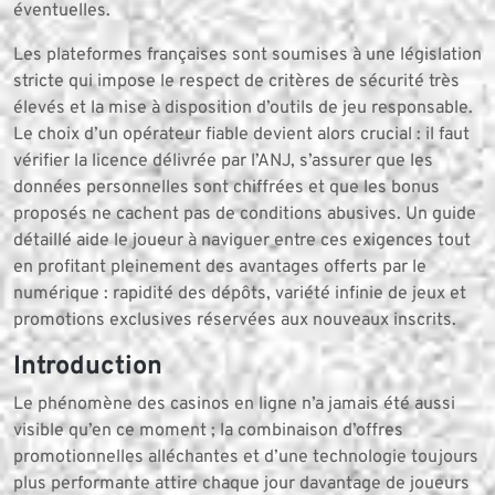
éventuelles.
Les plateformes françaises sont soumises à une législation
stricte qui impose le respect de critères de sécurité très
élevés et la mise à disposition d’outils de jeu responsable.
Le choix d’un opérateur fiable devient alors crucial : il faut
vérifier la licence délivrée par l’ANJ, s’assurer que les
données personnelles sont chiffrées et que les bonus
proposés ne cachent pas de conditions abusives. Un guide
détaillé aide le joueur à naviguer entre ces exigences tout
en profitant pleinement des avantages offerts par le
numérique : rapidité des dépôts, variété infinie de jeux et
promotions exclusives réservées aux nouveaux inscrits.
Introduction
Le phénomène des casinos en ligne n’a jamais été aussi
visible qu’en ce moment ; la combinaison d’offres
promotionnelles alléchantes et d’une technologie toujours
plus performante attire chaque jour davantage de joueurs