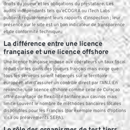
droits du joueur et les obligations du prestataire. Les
audits indépendants tels qu’eCOGRA ou iTech Labs
publient régulièrement leurs rapports d’inspection ; leur
présence sur le site est un bon indicateur de transparence
et de conformité technique.
La différence entre une licence
française et une licence offshore
Une licence française impose aux opérateurs un taux fiscal
réduit sur les gains des joueurs français mais exige que
tous les serveurs soient hébergés sur le territoire
européen afin d’assurer un contrôle direct par l’ANJ. En
revanche, une licence offshore comme celle de Curaçao
offre davantage de flexibilité tarifaire aux casinos mais
limite souvent le nombre de méthodes bancaires locales
disponibles pour les Français (par exemple moins d’options
Visa ou prélèvements SEPA).