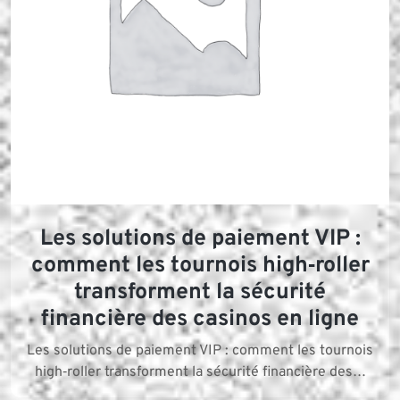
Les solutions de paiement VIP :
comment les tournois high‑roller
transforment la sécurité
financière des casinos en ligne
Les solutions de paiement VIP : comment les tournois
high‑roller transforment la sécurité financière des…