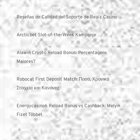
Reseñas de Calidad del Soporte de Realz Casino
Arcticbet Slot-of-the-Week Kampanje
Alawin Crypto Reload Bonus: Percentagens
Maiores?
Robocat First Deposit Match: Ποσό, Χρονικά
Στοιχεία και Κανόνες
Energycasino6 Reload Bonus vs Cashback: Melyik
Fizet Többet