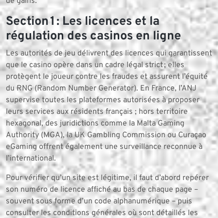
de gains.
Section 1 : Les licences et la
régulation des casinos en ligne
Les autorités de jeu délivrent des licences qui garantissent
que le casino opère dans un cadre légal strict ; elles
protègent le joueur contre les fraudes et assurent l’équité
du RNG (Random Number Generator). En France, l’ANJ
supervise toutes les plateformes autorisées à proposer
leurs services aux résidents français ; hors territoire
hexagonal, des juridictions comme la Malta Gaming
Authority (MGA), la UK Gambling Commission ou Curaçao
eGaming offrent également une surveillance reconnue à
l’international.
Pour vérifier qu’un site est légitime, il faut d’abord repérer
son numéro de licence affiché au bas de chaque page –
souvent sous forme d’un code alphanumérique – puis
consulter les conditions générales où sont détaillés les