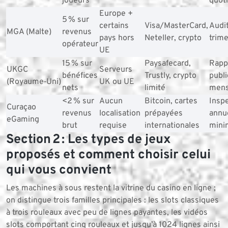
joueurs
quot
Europe +
5 % sur
certains
Visa/MasterCard,
Audi
MGA (Malte)
revenus
pays hors
Neteller, crypto
trime
opérateur
UE
15 % sur
Paysafecard,
Rapp
UKGC
Serveurs
bénéfices
Trustly, crypto
publi
(Royaume‑Uni)
UK ou UE
nets
limité
mens
<2 % sur
Aucun
Bitcoin, cartes
Insp
Curaçao
revenus
localisation
prépayées
annu
eGaming
brut
requise
internationales
mini
Section 2 : Les types de jeux
proposés et comment choisir celui
qui vous convient
Les machines à sous restent la vitrine du casino en ligne ;
on distingue trois familles principales : les slots classiques
à trois rouleaux avec peu de lignes payantes, les vidéos
slots comportant cinq rouleaux et jusqu’à 1024 lignes ainsi