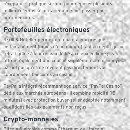
récepteur — pratique surtout pour déposer plusieurs
milliers d’euros sécuritairement sans passer par
intermédiaires.
Portefeuilles électroniques
Skrill & Neteller permettent quant à eux presque
instantanément (moins d’une minute) tant au dépôt qu’au
retrait grâce à leur réseau dédié aux jeux en ligne ; ils
offrent également une couche supplémentaire d’anonymat
partiel puisqu’ils ne révèlent pas directement vos
coordonnées bancaires au casino.
PayPal a intégré récemment son service “PayPal Casino”
dédié aux marchés européens : il combine rapidité (15
minutes) avec protection buyer‑seller adaptée notamment
aux litiges liés aux paiements non reçus.
Crypto‑monnaies
Bitcoin & altcoins comme Ethereum ou Litecoin