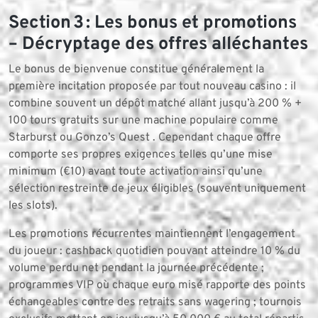
Section 3 : Les bonus et promotions
– Décryptage des offres alléchantes
Le bonus de bienvenue constitue généralement la
première incitation proposée par tout nouveau casino : il
combine souvent un dépôt matché allant jusqu’à 200 % +
100 tours gratuits sur une machine populaire comme
Starburst ou Gonzo’s Quest . Cependant chaque offre
comporte ses propres exigences telles qu’une mise
minimum (€10) avant toute activation ainsi qu’une
sélection restreinte de jeux éligibles (souvent uniquement
les slots).
Les promotions récurrentes maintiennent l’engagement
du joueur : cashback quotidien pouvant atteindre 10 % du
volume perdu net pendant la journée précédente ;
programmes VIP où chaque euro misé rapporte des points
échangeables contre des retraits sans wagering ; tournois