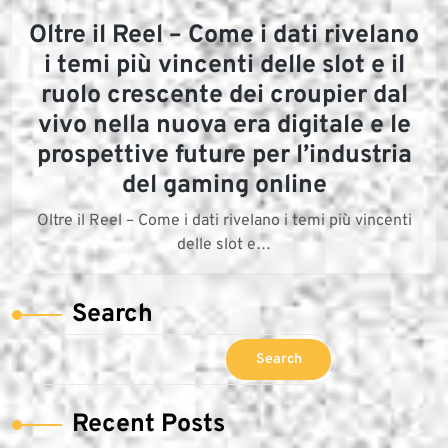
Oltre il Reel – Come i dati rivelano
i temi più vincenti delle slot e il
ruolo crescente dei croupier dal
vivo nella nuova era digitale e le
prospettive future per l’industria
del gaming online
Oltre il Reel – Come i dati rivelano i temi più vincenti
delle slot e…
Search
Search
Recent Posts