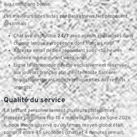
aux conditions bonus.
Les meilleurs sites listés par Basketnews.Net proposent
désormais :
Chat live disponible
24/7
avec agents spécialisés dans
chaque langue européenne dont français natif.
Adresse email dédiée répondant sous <​12 heures
ouvrées même durant week‑ends.
Ligne téléphonique directe exclusivement réservée
aux joueurs français afin d’éviter toute barrière
linguistique durant appels critiques liés aux retraits
urgents.
Qualité du service
En testant personnellement plusieurs plateformes
classées parmi nos top‑10 « meilleur casino en ligne 2026
», nous avons observé qu’un temps moyen global était
compris entre 45 secondes (chat) et 4 minutes (email),