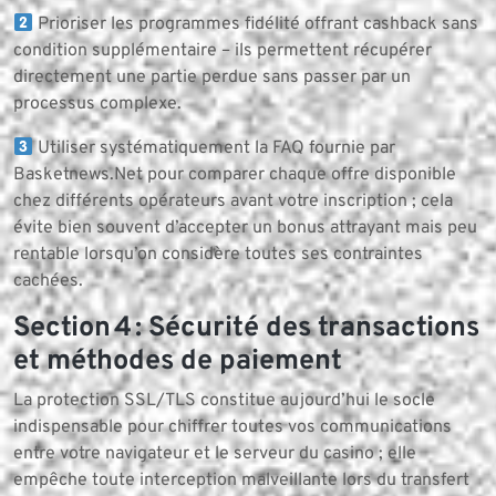
Prioriser les programmes fidélité offrant cashback sans
condition supplémentaire – ils permettent récupérer
directement une partie perdue sans passer par un
processus complexe.
Utiliser systématiquement la FAQ fournie par
Basketnews.Net pour comparer chaque offre disponible
chez différents opérateurs avant votre inscription ; cela
évite bien souvent d’accepter un bonus attrayant mais peu
rentable lorsqu’on considère toutes ses contraintes
cachées.
Section 4 : Sécurité des transactions
et méthodes de paiement
La protection SSL/TLS constitue aujourd’hui le socle
indispensable pour chiffrer toutes vos communications
entre votre navigateur et le serveur du casino ; elle
empêche toute interception malveillante lors du transfert