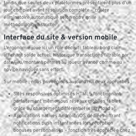
tandis que seules deux plateformes présentaient plus d’un
jour complet avant résolution complète — critère
éliminatoire automatique selon notre grille
méthodologique stricte.
Interface du site & version mobile
L’ergonomie joue ici un rôle décisif : tableau bord clair
affichant solde actuel, historique transactions filtrable par
date/jeu/montant permet au joueur avancé comme au
novice naviguer sans effort.
Sur mobile , nous privilégions aujourd’hui deux approches :
Sites responsives optimisés HTML5 fonctionnant
parfaitement même sous réseaux mobiles faibles
grâce au chargement différentiel (« lazy load »).
Applications natives Android/iOS dédiées offrant
notifications push instantanées lors réception
bonuses personnalisés – fonction très appréciée chez