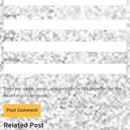
Name
*
Email
*
Website
Save my name, email, and website in this browser for the
next time I comment.
Related Post