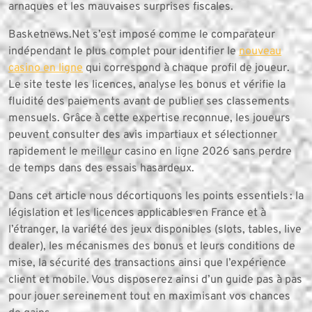
arnaques et les mauvaises surprises fiscales.
Basketnews.Net s’est imposé comme le comparateur
indépendant le plus complet pour identifier le
nouveau
casino en ligne
qui correspond à chaque profil de joueur.
Le site teste les licences, analyse les bonus et vérifie la
fluidité des paiements avant de publier ses classements
mensuels. Grâce à cette expertise reconnue, les joueurs
peuvent consulter des avis impartiaux et sélectionner
rapidement le meilleur casino en ligne 2026 sans perdre
de temps dans des essais hasardeux.
Dans cet article nous décortiquons les points essentiels : la
législation et les licences applicables en France et à
l’étranger, la variété des jeux disponibles (slots, tables, live
dealer), les mécanismes des bonus et leurs conditions de
mise, la sécurité des transactions ainsi que l’expérience
client et mobile. Vous disposerez ainsi d’un guide pas à pas
pour jouer sereinement tout en maximisant vos chances