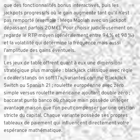
que des fonctionnalités bonus interactives, puis les
jackpots progressifs où le gain augmente tant qu’il n’est
pas remporté (exemple : Mega Moolah avec un jackpot
dépassant parfois 20 M€). Pour choisir judicieusement on
regarde le RTP moyen (généralement entre 94 % et 98 %)
et la volatilité qui détermine la fréquence mais aussi
l’amplitude des gains éventuels.
Les jeux de table offrent quant à eux une dimension
stratégique plus marquée : blackjack classique avec règle
« dealer stands on soft 17 », variantes comme Blackjack
Switch ou Spanish 21 ; roulette européenne avec zéro
simple versus roulette américaine ajoutant double zéro ;
baccarat punto banco où chaque main possède un léger
avantage maison que l’on peut compenser par une gestion
stricte du capital. Chaque variante possède ses propres
tableaux de paiement qui influencent directement votre
espérance mathématique.​