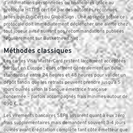
d’informations personnelles ou financières grâce au
protocole HTTPS certifié par des autorités reconnues
telles que DigiCert ou GlobalSign . Une absence totale ce
protocole doit immédiatement déclencher une alerte chez
tout joueur avisé suivant nos recommandations publiées
régulièrement sur Basketnews.Net .
Méthodes classiques
Les cartes Visa/MasterCard restent largement acceptées
partout en Europe ; elles offrent généralement un délai
standardisé entre 24 heures et 48 heures pour valider un
dépôt tandis que les retraits peuvent prendre jusqu’à 5
jours ouvrés selon la banque émettrice française
concernée – parfois accompagnés frais minimes autour de
0·90 €.
Les virements bancaires SEPA assurent quant à eux zéro
frais supplémentaires mais demandent souvent 3‑4 jours
ouvrés avant créditation complète tant côté émetteur que