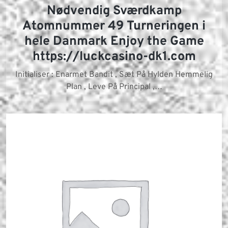
Nødvendig Sværdkamp
Atomnummer 49 Turneringen i
hele Danmark Enjoy the Game
https://luckcasino-dk1.com
Initialiser : Enarmet Bandit , Sæt På Hylden Hemmelig
Plan , Leve På Principal ,…