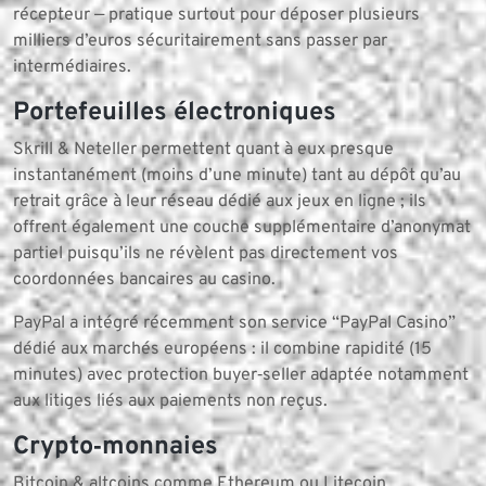
récepteur — pratique surtout pour déposer plusieurs
milliers d’euros sécuritairement sans passer par
intermédiaires.
Portefeuilles électroniques
Skrill & Neteller permettent quant à eux presque
instantanément (moins d’une minute) tant au dépôt qu’au
retrait grâce à leur réseau dédié aux jeux en ligne ; ils
offrent également une couche supplémentaire d’anonymat
partiel puisqu’ils ne révèlent pas directement vos
coordonnées bancaires au casino.
PayPal a intégré récemment son service “PayPal Casino”
dédié aux marchés européens : il combine rapidité (15
minutes) avec protection buyer‑seller adaptée notamment
aux litiges liés aux paiements non reçus.
Crypto‑monnaies
Bitcoin & altcoins comme Ethereum ou Litecoin