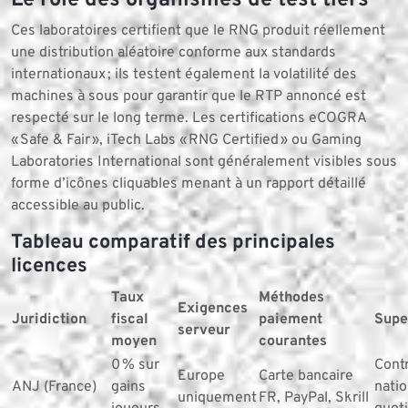
Le rôle des organismes de test tiers
Ces laboratoires certifient que le RNG produit réellement
une distribution aléatoire conforme aux standards
internationaux ; ils testent également la volatilité des
machines à sous pour garantir que le RTP annoncé est
respecté sur le long terme. Les certifications eCOGRA
« Safe & Fair », iTech Labs « RNG Certified » ou Gaming
Laboratories International sont généralement visibles sous
forme d’icônes cliquables menant à un rapport détaillé
accessible au public.
Tableau comparatif des principales
licences
Taux
Méthodes
Exigences
Juridiction
fiscal
paiement
Supe
serveur
moyen
courantes
0 % sur
Cont
Europe
Carte bancaire
ANJ (France)
gains
natio
uniquement
FR, PayPal, Skrill