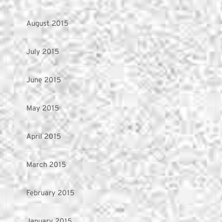
August 2015
July 2015
June 2015
May 2015
April 2015
March 2015
February 2015
January 2015