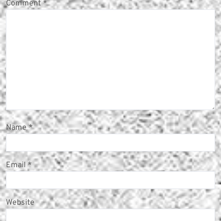
Comment
*
Name
*
Email
*
Website