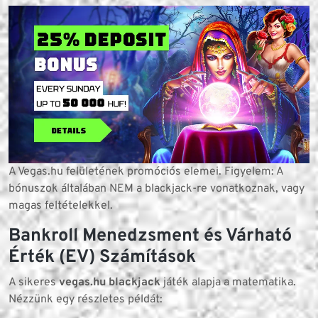
A Vegas.hu felületének promóciós elemei. Figyelem: A
bónuszok általában NEM a blackjack-re vonatkoznak, vagy
magas feltételekkel.
Bankroll Menedzsment és Várható
Érték (EV) Számítások
A sikeres
vegas.hu blackjack
játék alapja a matematika.
Nézzünk egy részletes példát: