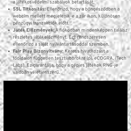
a játékosvédelmi szabályok betartását.
SSL Titkosítás:
Ellenőrizd, hogy a böngésződben a
webcím mellett megjelenik-e a zár ikon, különösen
pénzügyi tranzakciók előtt.
Játék Előzmények:
A fiókodban mindenképpen találsz
részletes játékelőzményt. Ezt rendszeresen
ellenőrizd a saját nyilvántartásoddal szemben.
Fair Play Bizonyítvány:
Keress hivatkozást a
főoldalon független tesztlaborokra (pl. eCOGRA, iTech
Labs). Ez garantálja, hogy a gépies játékok RNG-je
valóban véletlenszerű.