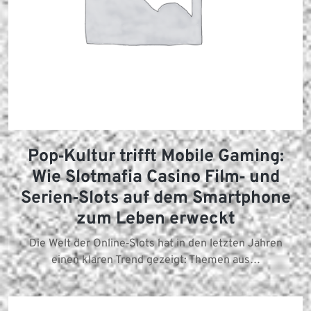
Pop‑Kultur trifft Mobile Gaming:
Wie Slotmafia Casino Film‑ und
Serien‑Slots auf dem Smartphone
zum Leben erweckt
Die Welt der Online‑Slots hat in den letzten Jahren
einen klaren Trend gezeigt: Themen aus…