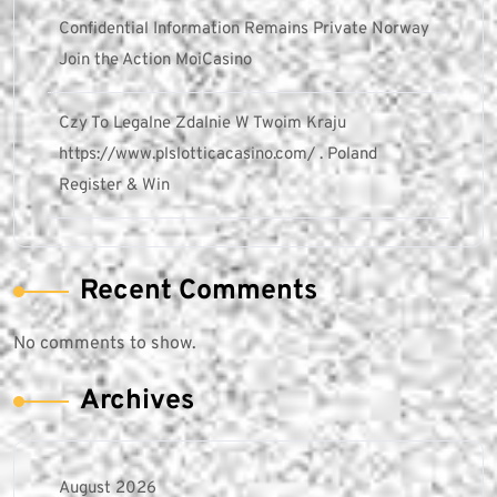
Confidential Information Remains Private Norway
Join the Action MoiCasino
Czy To Legalne Zdalnie W Twoim Kraju
https://www.plslotticacasino.com/ . Poland
Register & Win
Recent Comments
No comments to show.
Archives
August 2026