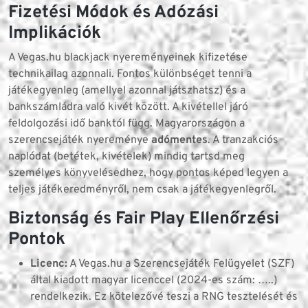
Fizetési Módok és Adózási
Implikációk
A Vegas.hu blackjack nyereményeinek kifizetése
technikailag azonnali. Fontos különbséget tenni a
játékegyenleg (amellyel azonnal játszhatsz) és a
bankszámládra való kivét között. A kivétellel járó
feldolgozási idő banktól függ. Magyarországon a
szerencsejáték nyereménye
adómentes
. A tranzakciós
naplódat (betétek, kivételek) mindig tartsd meg
személyes könyvelésedhez, hogy pontos képed legyen a
teljes játékeredményről, nem csak a játékegyenlegről.
Biztonság és Fair Play Ellenőrzési
Pontok
Licenc:
A Vegas.hu a Szerencsejáték Felügyelet (SZF)
által kiadott magyar licenccel (2024-es szám: …..)
rendelkezik. Ez kötelezővé teszi a RNG tesztelését és