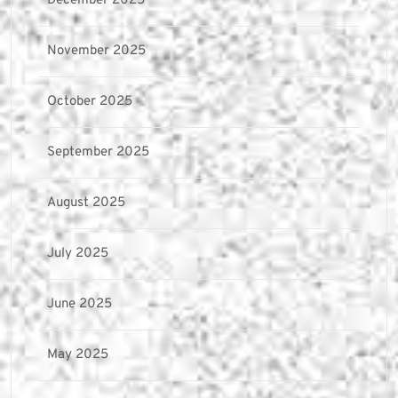
December 2025
November 2025
October 2025
September 2025
August 2025
July 2025
June 2025
May 2025