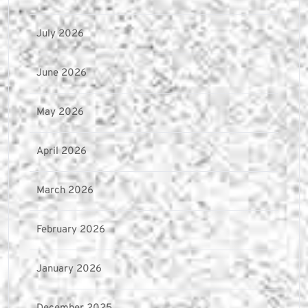
July 2026
June 2026
May 2026
April 2026
March 2026
February 2026
January 2026