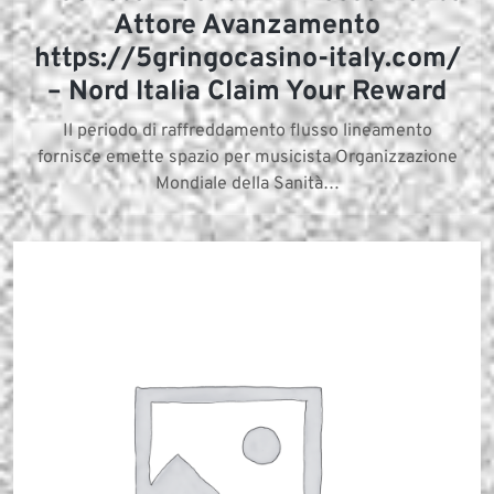
Attore Avanzamento
https://5gringocasino-italy.com/
– Nord Italia Claim Your Reward
Il periodo di raffreddamento flusso lineamento
fornisce emette spazio per musicista Organizzazione
Mondiale della Sanità…